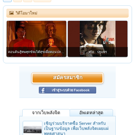
วิดีโอมาใหม่
ละ
ตอนต้นสู้ทนทุกข์จะได้สุขเมื่อตอนปลาย : คมธรรมประจำวันกับท่าน ว.วชิรเมธี
หวง · ปฐมพร
สมัครสมาชิก
เข้าสู่ระบบด้วย Facebook
จากเว็บพลังจิต
อัพเดทล่าสุด
เชิญร่วมบริจาคซื้อ Server สำหรับ
เป็นฐานข้อมูล เพื่อเว็บพลังจิตเผยแผ่
พุทธศาสนา