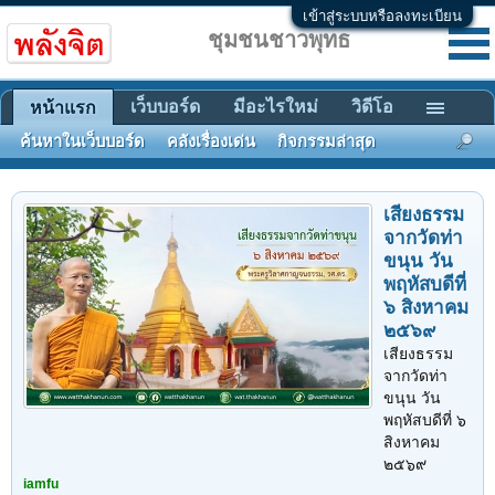
เข้าสู่ระบบหรือลงทะเบียน
ชุมชนชาวพุทธ
เว็บบอร์ด
มีอะไรใหม่
วิดีโอ
หน้าแรก
ค้นหาในเว็บบอร์ด
คลังเรื่องเด่น
กิจกรรมล่าสุด
เสียงธรรม
จากวัดท่า
ขนุน วัน
พฤหัสบดีที่
๖ สิงหาคม
๒๕๖๙
เสียงธรรม
จากวัดท่า
ขนุน วัน
พฤหัสบดีที่ ๖
สิงหาคม
๒๕๖๙
iamfu