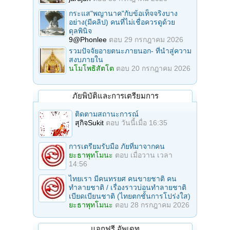
กระแส"พญานาค"กับข้อเท็จจริงบาง
อย่าง(มีคลิป) คนที่ไม่เชื่อควรดูด้วย
ดุลพินิจ
9@Phonlee
ตอบ
29 กรกฎาคม 2026
รวมปัจจัยอายตนะภายนอก- ที่นำสู่ความ
สงบภายใน
นโมโพธิสัตโต
ตอบ
20 กรกฎาคม 2026
ภัยพิบัติและการเตรียมการ
ติดตามสถานะการณ์
สุกิจSukit
ตอบ
วันนี้เมื่อ 16:35
การเตรียมรับมือ ภัยที่มาจากคน
ยะธาพุทโมนะ
ตอบ
เมื่อวาน เวลา
14:56
ไทยเรา มีคนทรยศ คนขายชาติ คน
ทำลายชาติ / เรื่องราวบ่อนทำลายชาติ
เบียดเบียนชาติ (ไทยตกชั้นการโปร่งใส)
ยะธาพุทโมนะ
ตอบ
28 กรกฎาคม 2026
แจกฟรี อัพเดท