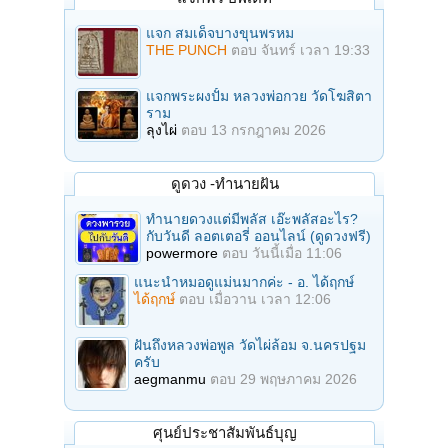
แจก สมเด็จบางขุนพรหม
THE PUNCH
ตอบ
จันทร์ เวลา 19:33
แจกพระผงปั้ม หลวงพ่อกวย วัดโฆสิตา
ราม
ลุงไผ่
ตอบ
13 กรกฎาคม 2026
ดูดวง -ทำนายฝัน
ทำนายดวงแต่มีพลัส เอ๊ะพลัสอะไร?
กับวันดี ลอตเตอรี่ ออนไลน์ (ดูดวงฟรี)
powermore
ตอบ
วันนี้เมื่อ 11:06
แนะนำหมอดูแม่นมากค่ะ - อ. ได้ฤกษ์
ได้ฤกษ์
ตอบ
เมื่อวาน เวลา 12:06
ฝันถึงหลวงพ่อพูล วัดไผ่ล้อม จ.นครปฐม
ครับ
aegmanmu
ตอบ
29 พฤษภาคม 2026
ศุนย์ประชาสัมพันธ์บุญ