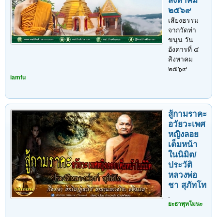
สิงหาคม
๒๕๖๙
เสียงธรรม
จากวัดท่า
ขนุน วัน
อังคารที่ ๔
สิงหาคม
๒๕๖๙
iamfu
สู้กามราคะ
อวัยวะเพศ
หญิงลอย
เต็มหน้า
ในนิมิต/
ประวัติ
หลวงพ่อ
ชา สุภัทโท
.
ยะธาพุทโมนะ