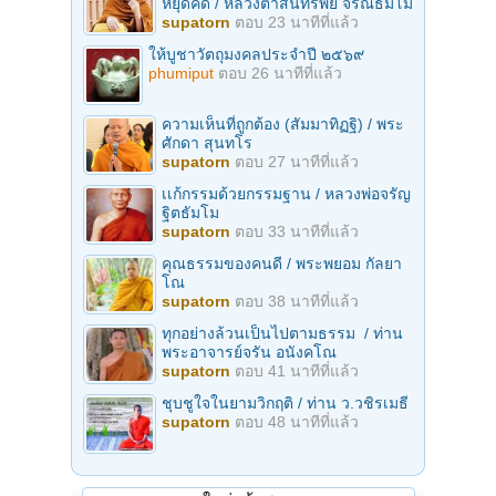
หยุดคิด / หลวงตาสินทรัพย์ จรณธัมโม
supatorn
ตอบ
23 นาทีที่แล้ว
ให้บูชาวัตถุมงคลประจำปี ๒๕๖๙
phumiput
ตอบ
26 นาทีที่แล้ว
ความเห็นที่ถูกต้อง (สัมมาทิฏฐิ) / พระ
ศักดา สุนทโร
supatorn
ตอบ
27 นาทีที่แล้ว
เเก้กรรมด้วยกรรมฐาน / หลวงพ่อจรัญ
ฐิตธัมโม
supatorn
ตอบ
33 นาทีที่แล้ว
คุณธรรมของคนดี / พระพยอม กัลยา
โณ
supatorn
ตอบ
38 นาทีที่แล้ว
ทุกอย่างล้วนเป็นไปตามธรรม ‪ / ท่าน
พระอาจารย์จรัน อนังคโณ
supatorn
ตอบ
41 นาทีที่แล้ว
ชุบชูใจในยามวิกฤติ / ท่าน ว.วชิรเมธี
supatorn
ตอบ
48 นาทีที่แล้ว