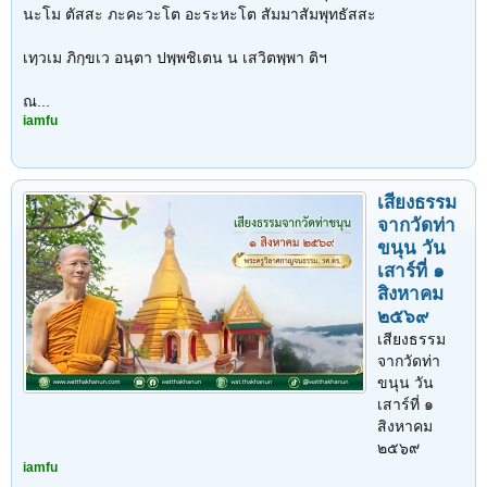
นะโม ตัสสะ ภะคะวะโต อะระหะโต สัมมาสัมพุทธัสสะ
เทฺวเม ภิกฺขเว อนฺตา ปพฺพชิเตน น เสวิตพฺพา ติฯ
1
2
3
ถัดไป >
ณ...
iamfu
เสียงธรรม
จากวัดท่า
ขนุน วัน
เสาร์ที่ ๑
สิงหาคม
๒๕๖๙
เสียงธรรม
จากวัดท่า
ขนุน วัน
เสาร์ที่ ๑
สิงหาคม
๒๕๖๙
iamfu