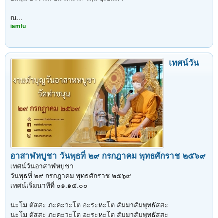
ณ...
iamfu
เทศน์วัน
อาสาฬหบูชา วันพุธที่ ๒๙ กรกฎาคม พุทธศักราช ๒๕๖๙
เทศน์วันอาสาฬหบูชา
วันพุธที่ ๒๙ กรกฎาคม พุทธศักราช ๒๕๖๙
เทศน์เริ่มนาทีที่ ๐๑.๑๕.๐๐
นะโม ตัสสะ ภะคะวะโต อะระหะโต สัมมาสัมพุทธัสสะ
นะโม ตัสสะ ภะคะวะโต อะระหะโต สัมมาสัมพุทธัสสะ