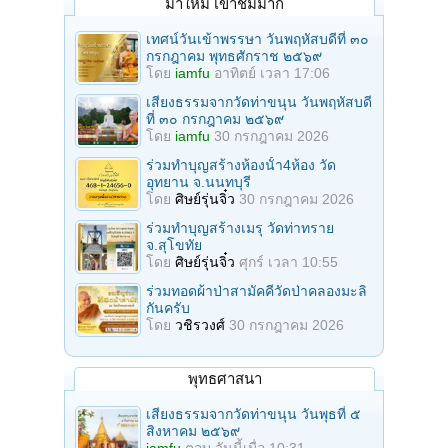
มาใหม่ เข้าชมมาก
เทศน์วันเข้าพรรษา วันพฤหัสบดีที่ ๓๐
กรกฎาคม พุทธศักราช ๒๕๖๙
โดย
iamfu
อาทิตย์ เวลา 17:06
เสียงธรรมจากวัดท่าขนุน วันพฤหัสบดี
ที่ ๓๐ กรกฎาคม ๒๕๖๙
โดย
iamfu
30 กรกฎาคม 2026
ร่วมทําบุญสร้างห้องนั้า4ห้อง วัด
อุทยาน จ.นนทบุรี
โดย
ศิษย์รุ่นจิ๋ว
30 กรกฎาคม 2026
ร่วมทําบุญสร้างเมรุ วัดท่าทราย
จ.สุโขทัย
โดย
ศิษย์รุ่นจิ๋ว
ศุกร์ เวลา 10:55
ร่วมทอดผ้าป่าสามัคคีวัดป่าคลองมะลิ
กันครับ
โดย
วชิรวงศ์
30 กรกฎาคม 2026
พุทธศาสนา
เสียงธรรมจากวัดท่าขนุน วันพุธที่ ๕
สิงหาคม ๒๕๖๙
iamfu
ตอบ
วันนี้เมื่อ 10:31