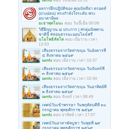
ผลการฝึกปฎิบัติของ คุณนัทลียา ดรอดส์
(ม่วงอ่อน) ทรงกำลังใจระดับ พระ
อนาคามีผล
ยะธาพุทโมนะ
ตอบ
วันนี้เมื่อ 00:09
วิธีฝึกญาณ ๘ ประการ | #กลุ่มนิพพาน
ชาตินี้ #สอนธรรมะออนไลน์ฟรี
นโมโพธิสัตโต
ตอบ
เมื่อวาน เวลา
13:53
เสียงธรรมจากวัดท่าขนุน วันอังคารที่
๔ สิงหาคม ๒๕๖๙
iamfu
ตอบ
เมื่อวาน เวลา 10:37
เสียงธรรมจากวัดท่าขนุน วันจันทร์ที่
๓ สิงหาคม ๒๕๖๙
iamfu
ตอบ
เมื่อวาน เวลา 10:34
เสียงธรรมจากวัดท่าขนุน วันอาทิตย์ที่
๒ สิงหาคม ๒๕๖๙
iamfu
ตอบ
จันทร์ เวลา 08:49
เทศน์วันเข้าพรรษา วันพฤหัสบดีที่ ๓๐
กรกฎาคม พุทธศักราช ๒๕๖๙
iamfu
ตอบ
อาทิตย์ เวลา 17:07
เทศน์วันอาสาฬหบูชา วันพุธที่ ๒๙
กรกฎาคม พุทธศักราช ๒๕๖๙