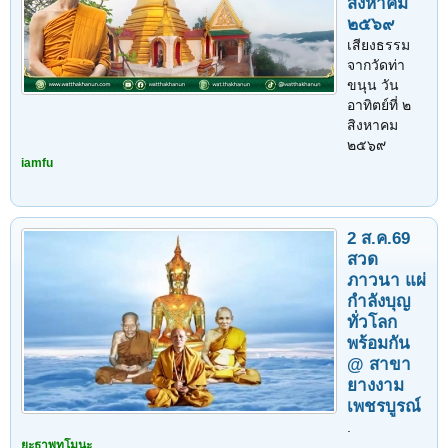
สิงหาคม
๒๕๖๙
เสียงธรรม
จากวัดท่า
ขนุน วัน
อาทิตย์ที่ ๒
สิงหาคม
๒๕๖๙
iamfu
2 ส.ค.69
สวด
ภาวนา แผ่
กำลังบุญ
ทั่วโลก
พร้อมกัน
@ สาขา
ยางงาม
เพชรบูรณ์
.
ยะธาพุทโมนะ