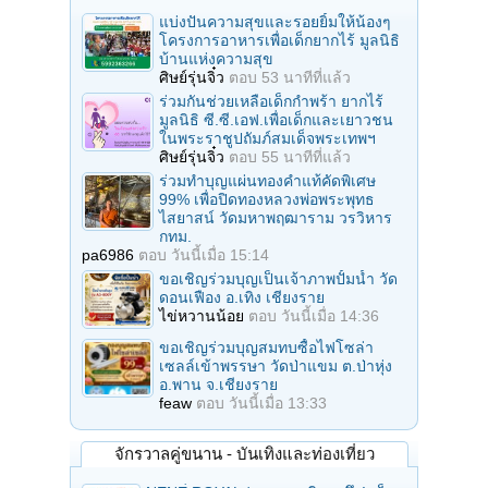
แบ่งปันความสุขและรอยยิ้มให้น้องๆ
โครงการอาหารเพื่อเด็กยากไร้ มูลนิธิ
บ้านแห่งความสุข
ศิษย์รุ่นจิ๋ว
ตอบ
53 นาทีที่แล้ว
ร่วมกันช่วยเหลือเด็กกําพร้า ยากไร้
มูลนิธิ ซี.ซี.เอฟ.เพื่อเด็กและเยาวชน
ในพระราชูปถัมภ์สมเด็จพระเทพฯ
ศิษย์รุ่นจิ๋ว
ตอบ
55 นาทีที่แล้ว
ร่วมทําบุญแผ่นทองคำแท้คัดพิเศษ
99% เพื่อปิดทองหลวงพ่อพระพุทธ
ไสยาสน์ วัดมหาพฤฒาราม วรวิหาร
กทม.
pa6986
ตอบ
วันนี้เมื่อ 15:14
ขอเชิญร่วมบุญเป็นเจ้าภาพปั้มน้ำ วัด
ดอนเฟือง อ.เทิง เชียงราย
ไข่หวานน้อย
ตอบ
วันนี้เมื่อ 14:36
ขอเชิญร่วมบุญสมทบซื้อไฟโซล่า
เซลล์เข้าพรรษา วัดป่าแขม ต.ป่าหุ่ง
อ.พาน จ.เชียงราย
feaw
ตอบ
วันนี้เมื่อ 13:33
จักรวาลคู่ขนาน - บันเทิงและท่องเที่ยว