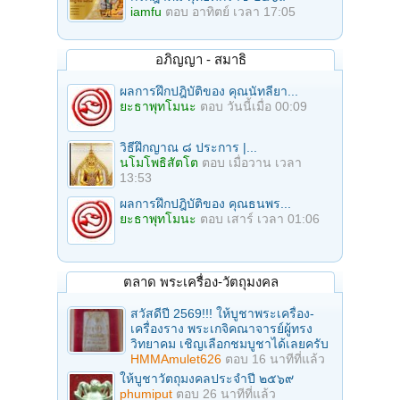
iamfu
ตอบ
อาทิตย์ เวลา 17:05
อภิญญา - สมาธิ
ผลการฝึกปฎิบัติของ คุณนัทลียา...
ยะธาพุทโมนะ
ตอบ
วันนี้เมื่อ 00:09
วิธีฝึกญาณ ๘ ประการ |...
นโมโพธิสัตโต
ตอบ
เมื่อวาน เวลา
13:53
ผลการฝึกปฎิบัติของ คุณธนพร...
ยะธาพุทโมนะ
ตอบ
เสาร์ เวลา 01:06
ตลาด พระเครื่อง-วัตถุมงคล
สวัสดีปี 2569!!! ให้บูชาพระเครื่อง-
เครื่องราง พระเกจิคณาจารย์ผู้ทรง
วิทยาคม เชิญเลือกชมบูชาได้เลยครับ
HMMAmulet626
ตอบ
16 นาทีที่แล้ว
ให้บูชาวัตถุมงคลประจำปี ๒๕๖๙
phumiput
ตอบ
26 นาทีที่แล้ว