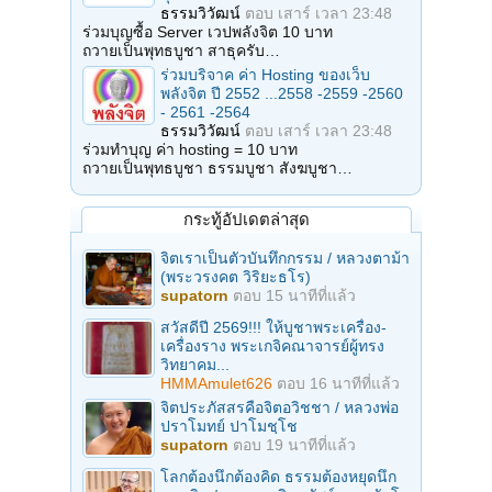
ธรรมวิวัฒน์
ตอบ
เสาร์ เวลา 23:48
ร่วมบุญซื้อ Server เวปพลังจิต 10 บาท
ถวายเป็นพุทธบูชา สาธุครับ…
ร่วมบริจาค ค่า Hosting ของเว็บ
พลังจิต ปี 2552 ...2558 -2559 -2560
- 2561 -2564
ธรรมวิวัฒน์
ตอบ
เสาร์ เวลา 23:48
ร่วมทำบุญ ค่า hosting = 10 บาท
ถวายเป็นพุทธบูชา ธรรมบูชา สังฆบูชา…
กระทู้อัปเดตล่าสุด
จิตเราเป็นตัวบันทึกกรรม / หลวงตาม้า
(พระวรงคต วิริยะธโร)
supatorn
ตอบ
15 นาทีที่แล้ว
สวัสดีปี 2569!!! ให้บูชาพระเครื่อง-
เครื่องราง พระเกจิคณาจารย์ผู้ทรง
วิทยาคม...
HMMAmulet626
ตอบ
16 นาทีที่แล้ว
จิตประภัสสรคือจิตอวิชชา / หลวงพ่อ
ปราโมทย์ ปาโมชฺโช
supatorn
ตอบ
19 นาทีที่แล้ว
โลกต้องนึกต้องคิด ธรรมต้องหยุดนึก