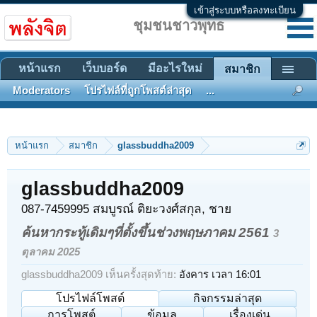
เข้าสู่ระบบหรือลงทะเบียน
ชุมชนชาวพุทธ
หน้าแรก
เว็บบอร์ด
มีอะไรใหม่
สมาชิก
Moderators
โปรไฟล์ที่ถูกโพสต์ล่าสุด
...
หน้าแรก
สมาชิก
glassbuddha2009
glassbuddha2009
087-7459995 สมบูรณ์ ติยะวงศ์สกุล
, ชาย
ค้นหากระทู้เดิมๆที่ตั้งขึ้นช่วงพฤษภาคม 2561
3
ตุลาคม 2025
glassbuddha2009 เห็นครั้งสุดท้าย:
อังคาร เวลา 16:01
โปรไฟล์โพสต์
กิจกรรมล่าสุด
การโพสต์
ข้อมูล
เรื่องเด่น