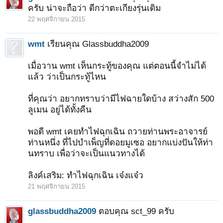
ครับ น่าจะถือว่า ดีกว่าตะเกียงรุ่นเดิม
22 พฤศจิกายน 2015
wmt
เรียนคุณ Glassbuddha2009
เมื่อวาน wmt เห็นกระทู้ของคุณ แต่ตอนนี้จำไม่ได้
แล้ว ว่าเป็นกระทู้ไหน
ที่คุณว่า อยากทราบว่ามีไฟฉายใดบ้าง สว่างสัก 500
ลูเมน อยู่ได้ทั้งคืน
พอดี wmt เคยทำไฟฉุกเฉิน ถวายท่านพระอาจารย์
1
2
3
4
5
6
→
10
ถัดไป >
ท่านหนึ่ง ที่ไปบำเพ็ญที่ดอยมูเซอ อยากแบ่งปันให้ท่า
นทราบ เพื่อว่าจะเป็นแนวทางได้
ลิงค์เสริม: ทำไฟฉุกเฉิน เจ๋งแจ๋ว
21 พฤศจิกายน 2015
glassbuddha2009
ตอบคุณ sct_99 ครับ