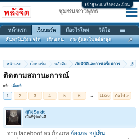
เข้าสู่ระบบหรือลงทะเบียน
ชุมชนชาวพุทธ
หน้าแรก
มีอะไรใหม่
วิดีโอ
เว็บบอร์ด
ค้นหาในเว็บบอร์ด
เรื่องเด่น
กระทู้และโพสต์ล่าสุด
หน้าแรก
เว็บบอร์ด
พลังจิต
ภัยพิบัติและการเตรียมการ
1
2
3
4
5
6
→
ถัดไป >
11726
ติดตามสถานะการณ์
แท็ก:
เพิ่มแท็ก
สุกิจSukit
เป็นที่รู้จักกันดี
จาก faceboof ดร ก้องภพ
ก้องภพ อยู่เย็น