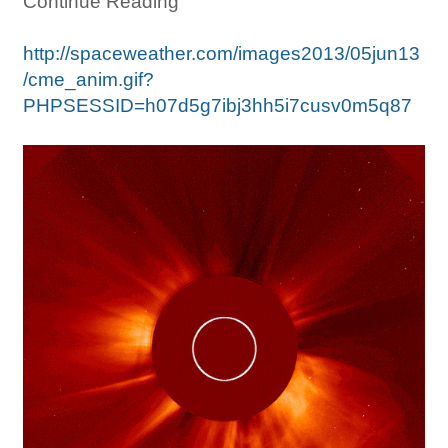
Continue Reading
http://spaceweather.com/images2013/05jun13
/cme_anim.gif?
PHPSESSID=h07d5g7ibj3hh5i7cusv0m5q87