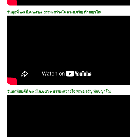
วันพุธที่ ๒๘ มี.ค.๒๕๖๑
ธรรมะสว่างใจ พระอ.จรัญ ทักขญาโณ
วันพฤหัสบดีที่ ๒๙ มี.ค.๒๕๖๑ ธรรมะสว่างใจ พระอ.จรัญ ทักขญาโณ