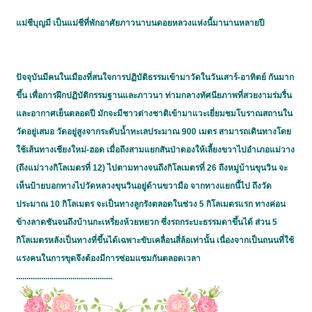
แม่ชีบุญมี เป็นแม่ชีที่พักอาศัยภาวนาบนดอยหลวงแห่งนี้มานานหลายปี
ปัจจุบันมีคนในเมืองที่สนใจการปฏิบัติธรรมเข้ามาวัดในวันเสาร์-อาทิตย์ กันมาก
ขึ้น เพื่อการฝึกปฏิบัติกรรมฐานและภาวนา ท่ามกลางทัศนียภาพที่สวยงามร่มรื่น
และอากาศเย็นตลอดปี มักจะมีชาวต่างชาติเข้ามาแวะเยี่ยมชมโบราณสถานใน
วัดอยู่เสมอ วัดอยู่สูงจากระดับน้ำทะเลประมาณ 900 เมตร สามารถเดินทางโดย
ใช้เส้นทางเชียงใหม่-ฮอด เมื่อถึงสามแยกสันป่าตองให้เลี้ยงขวาไปอำเภอแม่วาง
(ถึงแม่วางกิโลเมตรที่ 12) ไปตามทางจนถึงกิโลเมตรที่ 26 ถึงหมู่บ้านขุนวิน จะ
เห็นป้ายบอกทางไปวัดหลวงขุนวินอยู่ด้านขวามือ จากทางแยกนี้ไป ถึงวัด
ประมาณ 10 กิโลเมตร จะเป็นทางลูกรังตลอดในช่วง 5 กิโลเมตรแรก ทางค่อน
ข้างลาดชันจนถึงบ้านกะเหรี่ยงห้วยหยวก ซึ่งรถกระบะธรรมดาขึ้นได้ ส่วน 5
กิโลเมตรหลังเป็นทางที่ขึ้นได้เฉพาะขับเคลื่อนสี่ล้อเท่านั้น เนื่องจากเป็นถนนที่ใช้
แรงคนในการขุดจึงต้องมีการซ่อมแซมกันตลอดเวลา
..............................................
.