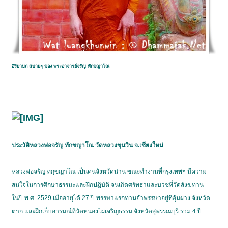
อิริยาบถ สบายๆ ของ พระอาจารย์จรัญ ทักขญาโณ
ประวัติหลวงพ่อจรัญ ทักขญาโณ วัดหลวงขุนวิน จ.เชียงใหม่
หลวงพ่อจรัญ ทกฺขญาโณ เป็นคนจังหวัดน่าน ขณะทำงานที่กรุงเทพฯ มีความ
สนใจในการศึกษาธรรมะและฝึกปฏิบัติ จนเกิดศรัทธาและบวชที่วัดสังฆทาน
ในปี พ.ศ. 2529 เมื่ออายุได้ 27 ปี พรรษาแรกท่านจำพรรษาอยู่ที่อุ้มผาง จังหวัด
ตาก และฝึกเก็บอารมณ์ที่วัดหนองไผ่เจริญธรรม จังหวัดสุพรรณบุรี รวม 4 ปี