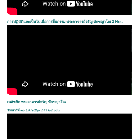
การปฎิบัติและเป็นไปเพื่อการสิ้นกรรม พระอาจารย์จรัญ ทักขญาโณ
3 Hrs.
เนสัชชิก พระอาจารย์จรัญ ทักขญาโณ
วันเสาร์ที่ ๓๐ ธ.ค.๒๕๖๐ เวลา ๒๔.๐๐น