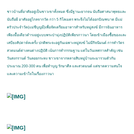
ชาวบ้านที่อาศัยอยู่เป็นชาวเขาทั้งหมด ซึ่งมีฐานะยากจน นับถือศาสนาพุทธและ
นับถือผี อาศัยอยู่ไกลจากวัด กว่า 5 กิโลเมตร พระจึงไม่ได้ออกบิณฑบาต มีแม่
ครัวประจำวัด(แม่ชีบุญมี)เพื่อจัดเตรียมอาหารสำหรับหมู่สงฆ์ มีการฉันอาหาร
เพียงมื้อเดียวดำรงอยู่แบบพระป่ามุ่งปฏิบัติเพียรภาวนา โดยเข้าเมืองซื้อของและ
เสบียงสัปดาห์ละครั้ง ปกติพระจะอยู่กันเฉพาะหมู่สงฆ์ ไม่มีกิจนิมนต์ การทำวัตร
สวดมนต์ต่างคนต่างปฏิบัติ เน้นการทำกรรมฐาน แต่ในวันเทศกาลสำคัญ เช่น
วันสงกรานต์ วันลอยกระทง ชาวเขาจากหลายสิบหมู่บ้านจะมารวมตัวกัน
ประมาณ 200-300 คน เพื่อทำบุญ รักษาศีล และสวดมนต์ แต่ขาดความสนใจ
และความเข้าใจในเรื่องภาวนา