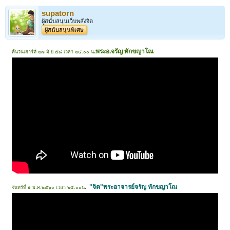
supatorn
ผู้สนับสนุนเว็บพลังจิต
ผู้สนับสนุนพิเศษ
.พระอ.จรัญ ทักขญาโณ
คืนวันเสาร์ที่ ๒๗ มิ.ย.๕๘ เวลา ๒๔.๐๐ น
.
"จิต"พระอาจารย์จรัญ ทักขญาโณ
จันทร์ที่ ๑ ม.ค.๒๕๖๐ เวลา ๒๔.๐๐น