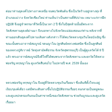
ต่อมาท่านธุดงค์ไปทางภาคเหนือ จนพบวัดพันต้น ซึ่งเป็นวัดร้างอยู่กลางทุ่ง ที่
อำเภอแม่วาง จังหวัดเชียงใหม่ ท่านเห็นว่าเป็นสถานที่สัปปายะ เหมาะแก่การฝึก
ปฏิบัติ จึงอยู่จำพรรษาที่วัดนี้เป็นเวลา 2 ปี ซึ่งในปีสุดท้ายนั้นมีพระจาก
วัดสังฆทานธุดงค์ผ่านมา จึงบอกทางไปจังหวัดแม่ฮ่องสอนแก่ท่าน หลังจากที่
ท่านออกเดินธุดงค์ไปตามเส้นทางดังกล่าว ก็ได้พบวัดหลวงขุนวินโดยบังเอิญ ซึ่ง
ขณะนั้นพระอาจารย์สมบูรณ์ รตนญาโณ (ลูกศิษย์หลวงพ่อสนิท ซึ่งเป็นลูกศิษย์
ของหลวงปู่สังวาลย์ วัดทุ่งสามัคคีธรรม จังหวัดสุพรรณบุรี) เป็นผู้ดูแลวัดได้ 8 ปี
แล้ว พระอาจารย์สมบูรณ์จึงดีใจที่ได้พบพระจากวัดสังฆทาน และยกวัดให้หลวง
พ่อจรัญ ทกฺขญาโณ ดูแลวัดสืบต่อไป ในปลายปี พ.ศ. 2539 นั้นเอง
หลวงพ่อจรัญ ทกฺขญาโณ จึงอยู่ที่วัดหลวงขุนวินเรื่อยมา ซึ่งเดิมทีตั้งใจจะอยู่
เงียบๆองค์เดียว แต่มีพระเดินทางขึ้นไปปฏิบัติธรรมเรื่อยๆ จนกลายเป็นหมู่คณะ
และดูแลปกครองกันจนเป็นสาขาหนึ่งของวัดสังฆทาน ช่วยกันบูรณะและดูแลวัด
เรื่อยมา