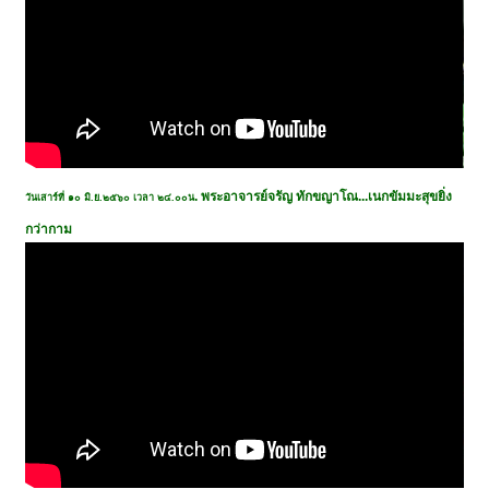
. พระอาจารย์จรัญ ทักขญาโณ...เนกขัมมะสุขยิ่ง
วันเสาร์ที่ ๑๐ มิ.ย.๒๕๖๐ เวลา ๒๔.๐๐น
กว่ากาม