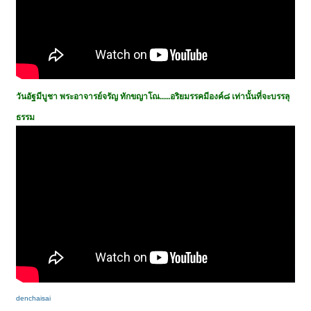
วันอัฐมีบูชา พระอาจารย์จรัญ ทักขญาโณ.....อริยมรรคมีองค์๘ เท่านั้นที่จะบรรลุ
ธรรม
denchaisai