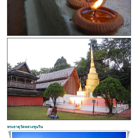
พระธาตุวัดหลวงขุนวิน