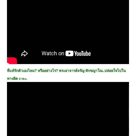
ที่แท้รักตัวเองไหม? หรืออย่างไร? พระอาจารย์จรัญ ทักขญาโณ..ปล่อยใจไปใน
ทางผิด
3 Hrs.