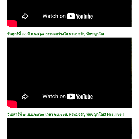
วันศุกร์ที่ ๓๐ มี.ค.๒๕๖๑ ธรรมะสว่างใจ พระอ.จรัญ ทักขญาโณ
วันเสาร์ที่ ๗ เม.ย.๒๕๖๑ เวลา ๒๔.๐๐น. พระอ.จรัญ ทักขญาโณ3 Hrs. live !