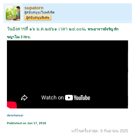
supatorn
ผู้สนับสนุนเว็บพลังจิต
ผู้สนับสนุนพิเศษ
.
วันอังคารที่ ๑๖ ม.ค.๒๕๖๑ เวลา ๒๔.๐๐น
พระอาจารย์จรัญ ทัก
ขญาโณ 3 Hrs.
denchaisai
Published on Jan 17, 2018
แก้ไขครั้งล่าสุด:
9 กันยายน 2025