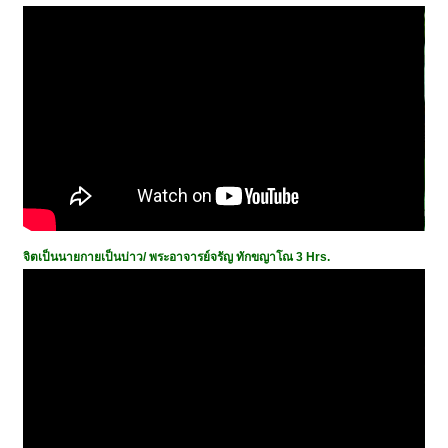
จิตเป็นนายกายเป็นบ่าว/ พระอาจารย์จรัญ ทักขญาโณ 3 Hrs.