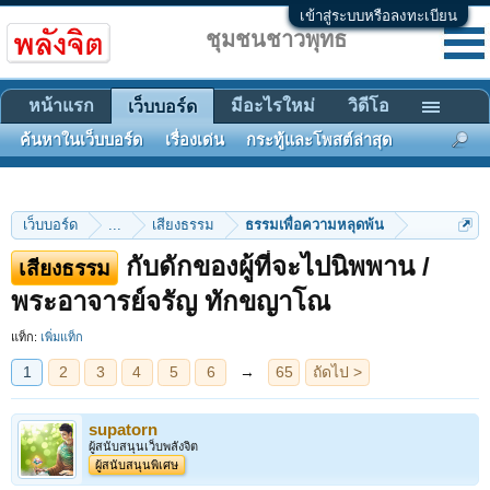
เข้าสู่ระบบหรือลงทะเบียน
ชุมชนชาวพุทธ
หน้าแรก
มีอะไรใหม่
วิดีโอ
เว็บบอร์ด
ค้นหาในเว็บบอร์ด
เรื่องเด่น
กระทู้และโพสต์ล่าสุด
เว็บบอร์ด
...
เสียงธรรม
ธรรมเพื่อความหลุดพ้น
กับดักของผู้ที่จะไปนิพพาน /
เสียงธรรม
1
2
3
4
5
6
→
65
ถัดไป >
พระอาจารย์จรัญ ทักขญาโณ
แท็ก:
เพิ่มแท็ก
supatorn
ผู้สนับสนุนเว็บพลังจิต
ผู้สนับสนุนพิเศษ