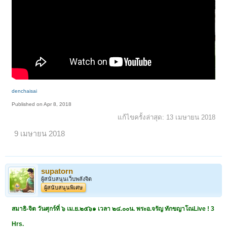
denchaisai
Published on Apr 8, 2018
แก้ไขครั้งล่าสุด:
13 เมษายน 2018
9 เมษายน 2018
supatorn
ผู้สนับสนุนเว็บพลังจิต
ผู้สนับสนุนพิเศษ
สมาธิ-จิต วันศุกร์ที่ ๖ เม.ย.๒๕๖๑ เวลา ๒๔.๐๐น. พระอ.จรัญ ทักขญาโณLive ! 3
Hrs.