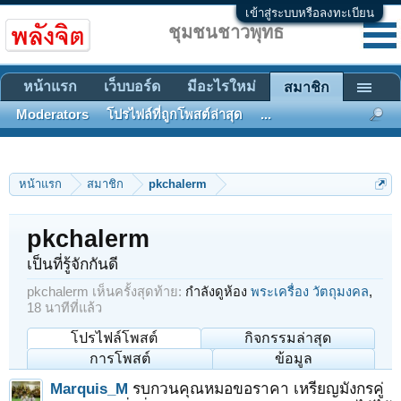
เข้าสู่ระบบหรือลงทะเบียน
ชุมชนชาวพุทธ
หน้าแรก
เว็บบอร์ด
มีอะไรใหม่
สมาชิก
Moderators
โปรไฟล์ที่ถูกโพสต์ล่าสุด
...
หน้าแรก
สมาชิก
pkchalerm
pkchalerm
เป็นที่รู้จักกันดี
pkchalerm เห็นครั้งสุดท้าย:
กำลังดูห้อง
พระเครื่อง วัตถุมงคล
,
18 นาทีที่แล้ว
โปรไฟล์โพสต์
กิจกรรมล่าสุด
การโพสต์
ข้อมูล
Marquis_M
รบกวนคุณหมอขอราคา เหรียญมังกรคู่