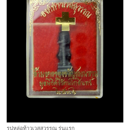
รูปหล่อท้าวเวสสุวรรณ รุ่นแรก