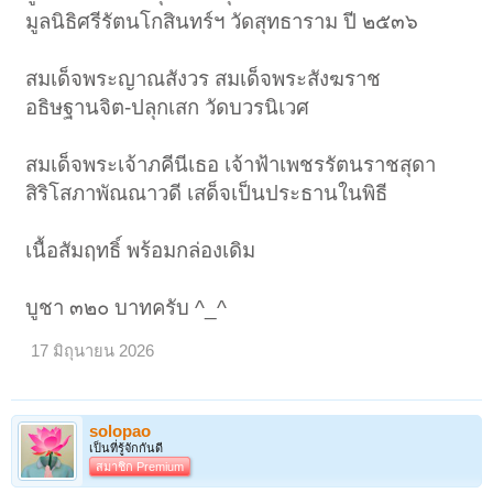
มูลนิธิศรีรัตนโกสินทร์ฯ วัดสุทธาราม ปี ๒๕๓๖
สมเด็จพระญาณสังวร สมเด็จพระสังฆราช
อธิษฐานจิต-ปลุกเสก วัดบวรนิเวศ
สมเด็จพระเจ้าภคีนีเธอ เจ้าฟ้าเพชรรัตนราชสุดา
สิริโสภาพัณณาวดี เสด็จเป็นประธานในพิธี
เนื้อสัมฤทธิ์ พร้อมกล่องเดิม
บูชา ๓๒๐ บาทครับ ^_^
17 มิถุนายน 2026
solopao
เป็นที่รู้จักกันดี
สมาชิก Premium