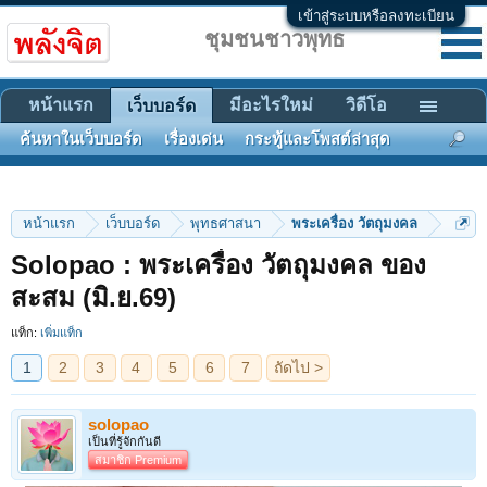
เข้าสู่ระบบหรือลงทะเบียน
ชุมชนชาวพุทธ
หน้าแรก
มีอะไรใหม่
วิดีโอ
เว็บบอร์ด
ค้นหาในเว็บบอร์ด
เรื่องเด่น
กระทู้และโพสต์ล่าสุด
หน้าแรก
เว็บบอร์ด
พุทธศาสนา
พระเครื่อง วัตถุมงคล
Solopao : พระเครื่อง วัตถุมงคล ของ
1
2
3
4
5
6
7
ถัดไป >
สะสม (มิ.ย.69)
แท็ก:
เพิ่มแท็ก
solopao
เป็นที่รู้จักกันดี
สมาชิก Premium