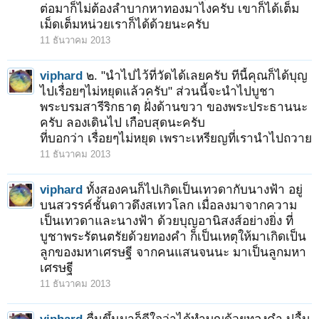
ต่อมาก็ไม่ต้องลำบากหาทองมาไงครับ เขาก็ได้เต็ม
เม็ดเต็มหน่วยเราก็ได้ด้วยนะครับ
11 ธันวาคม 2013
viphard
๒. "นำไปไว้ที่วัดได้เลยครับ ทีนี้คุณก็ได้บุญ
ไปเรื่อยๆไม่หยุดแล้วครับ" ส่วนนี้จะนำไปบูชา
พระบรมสารีริกธาตุ ฝั่งด้านขวา ของพระประธานนะ
ครับ ลองเดินไป เกือบสุดนะครับ
ที่บอกว่า เรื่อยๆไม่หยุด เพราะเหรียญที่เรานำไปถวาย
11 ธันวาคม 2013
viphard
ทั้งสองคนก็ไปเกิดเป็นเทวดากับนางฟ้า อยู่
บนสวรรค์ชั้นดาวดึงสเทวโลก เมื่อลงมาจากความ
เป็นเทวดาและนางฟ้า ด้วยบุญอานิสงส์อย่างยิ่ง ที่
บูชาพระรัตนตรัยด้วยทองคำ ก็เป็นเหตุให้มาเกิดเป็น
ลูกของมหาเศรษฐี จากคนแสนจนนะ มาเป็นลูกมหา
เศรษฐี
11 ธันวาคม 2013