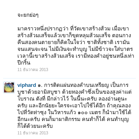
จะยกย่อๆ
มาคราวหนึ่งปรากฏว่า ที่วัดเขาสร้างส้วม เมื่อเขา
สร้างส้วมเสร็จแล้วเขาก็ขุดหลุมส้วมเสร็จ ตอนกาง
คืนสองคนตายายก็คิดในใจว่า ชาติทั้งชาติ เรามัน
จนแสนจะจน ไม่มีเงินจะทำบุญ ไม่มีข้าวจะใส่บาตร
เวลานี้เขาสร้างส้วมเสร็จ เรามีทองคำอยู่ชนหนึ่งเท่า
ปีกริ้น
11 ธันวาคม 2013
viphard
๑. การติดแผ่นทองคำบนเหรียญ เป็นการ
บูชาด้วยอามิสบูชา ด้วยทองคำซึ่งเป็นของสูงค่าแต่
โบราณ ดังที่ มีกล่าวไว้ ในนี้นะครับ ลองอ่านดูนะ
ครับ และอีกนัยยะใครจะเอาไปใช้ได้อีก ถ้าคุณลอง
ไปที่วัดท่าซุง ในวิหารแก้ว ๑๐๐ เมตร ก็นำมาใช้ได้
อีกนะครับ คนก็มาผาติกรรม คนทำก็ได้ คนทำบุญ
ก็ได้ด้วยนะครับ
11 ธันวาคม 2013