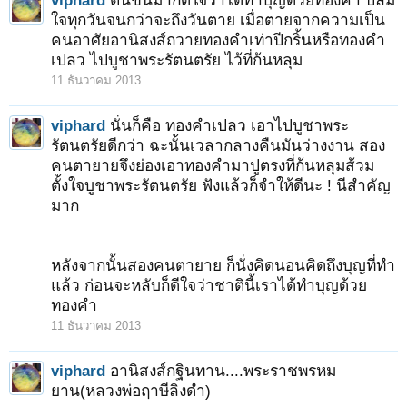
viphard
ตื่นขึ้นมาก็ดีใจว่าได้ทำบุญด้วยทองคำ ปลื้ม
ใจทุกวันจนกว่าจะถึงวันตาย เมื่อตายจากความเป็น
คนอาศัยอานิสงส์ถวายทองคำเท่าปีกริ้นหรือทองคำ
เปลว ไปบูชาพระรัตนตรัย ไว้ที่ก้นหลุม
11 ธันวาคม 2013
viphard
นั่นก็คือ ทองคำเปลว เอาไปบูชาพระ
รัตนตรัยดีกว่า ฉะนั้นเวลากลางคืนมันว่างงาน สอง
คนตายายจึงย่องเอาทองคำมาปูตรงที่ก้นหลุมส้วม
ตั้งใจบูชาพระรัตนตรัย ฟังแล้วก็จำให้ดีนะ ! นีสำคัญ
มาก
หลังจากนั้นสองคนตายาย ก็นั่งคิดนอนคิดถึงบุญที่ทำ
แล้ว ก่อนจะหลับก็ดีใจว่าชาตินี้เราได้ทำบุญด้วย
ทองคำ
11 ธันวาคม 2013
viphard
อานิสงส์กฐินทาน....พระราชพรหม
ยาน(หลวงพ่อฤาษีลิงดำ)