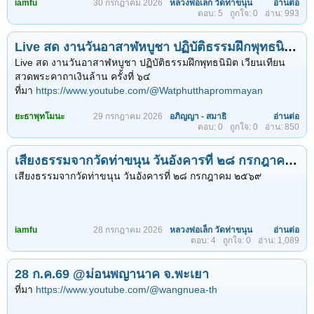
iamfu
30 กรกฎาคม 2026
หลวงพ่อเล็ก วัดท่าขนุน
อ่านต่อ
ตอบ: 5
ถูกใจ: 0
อ่าน: 993
Live สด งานวันอาสาฬหบูชา ปฏิบัติธรรมฝึกพุทธนิมิต เวียนเทียน สวดพระคาถาเงินล้าน ครั้งที่ ๖๔
Live สด งานวันอาสาฬหบูชา ปฏิบัติธรรมฝึกพุทธนิมิต เวียนเทียน
สวดพระคาถาเงินล้าน ครั้งที่ ๖๔
ที่มา
https://www.youtube.com/@Watphutthaprommayan
ยะธาพุทโมนะ
29 กรกฎาคม 2026
อภิญญา - สมาธิ
อ่านต่อ
ตอบ: 0
ถูกใจ: 0
อ่าน: 850
เสียงธรรมจากวัดท่าขนุน วันอังคารที่ ๒๘ กรกฎาคม ๒๕๖๙
เสียงธรรมจากวัดท่าขนุน วันอังคารที่ ๒๘ กรกฎาคม ๒๕๖๙
iamfu
28 กรกฎาคม 2026
หลวงพ่อเล็ก วัดท่าขนุน
อ่านต่อ
ตอบ: 4
ถูกใจ: 0
อ่าน: 1,089
28 ก.ค.69 @ม่อนพญานาค จ.พะเยา
ที่มา
https://www.youtube.com/@wangnuea-th