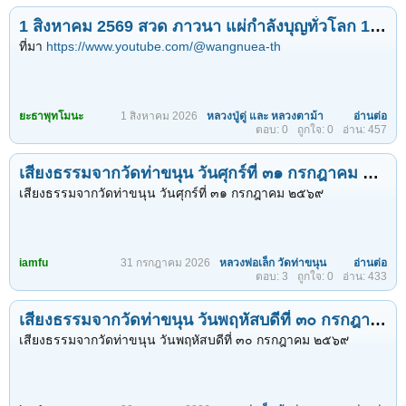
ต้อนรับ คอยจัดน้ำใช้น้ำฉัน..ตลอดจนภัตตาหารมาถวาย
บรรดาพุทธบริษัททั้งหลาย ซึ่งพร้อมใจกันมาบำเพ็ญกุศลเนื่องในวัน
อาสาฬหบูชา ณ วัดท่าขนุนแห่งนี้
1 สิงหาคม 2569 สวด ภาวนา แผ่กำลังบุญทั่วโลก 19.30-21.00 น.
ที่มา
https://www.youtube.com/@wangnuea-th
ญาติโยมทั้งหลาย วันสำคัญในพระพุทธศาสนาของเรานั้นมีหลายวัน
ด้วยกัน ไม่ว่าจะเป็น วันมาฆบูชา วันวิสาขบูชา วันอาสาฬหบูชา
หรือว่าวันอัฏฐมีบูชาก็ตาม ในแต่ละวันนั้นเราท่านทั้งหลายจักมีการ
บำเพ็ญกุศล เพื่อสั่งสมบุญเอาไว้สำหรับเป็นเสบียงไปยังโลกหน้า หรือ
ยะธาพุทโมนะ
1 สิงหาคม 2026
หลวงปู่ดู่ และ หลวงตาม้า
อ่านต่อ
ตอบ: 0
ถูกใจ: 0
อ่าน: 457
ว่าท่านทั้งหลายที่บารมีเต็มแล้วก็เป็นการสั่งสมบุญเพื่อความหลุดพ้น
จากกองทุกข์โดยไม่ประมาท
เสียงธรรมจากวัดท่าขนุน วันศุกร์ที่ ๓๑ กรกฎาคม ๒๕๖๙
เสียงธรรมจากวัดท่าขนุน วันศุกร์ที่ ๓๑ กรกฎาคม ๒๕๖๙
iamfu
31 กรกฎาคม 2026
หลวงพ่อเล็ก วัดท่าขนุน
อ่านต่อ
ตอบ: 3
ถูกใจ: 0
อ่าน: 433
เสียงธรรมจากวัดท่าขนุน วันพฤหัสบดีที่ ๓๐ กรกฎาคม ๒๕๖๙
เสียงธรรมจากวัดท่าขนุน วันพฤหัสบดีที่ ๓๐ กรกฎาคม ๒๕๖๙