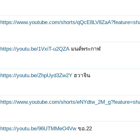
https://www.youtube.com/shorts/qQcE8LV8ZaA?feature=sh
https://youtu.be/1VxiT-u2QZA
มนต์พระกาฬ
https://youtu.be/ZhpUyd3Zw2Y
ฮวาจิน
https://www.youtube.com/shorts/eNYdtw_2M_g?feature=sh
ถัดไป >
https://youtu.be/96UTMMeO4Vw
ขอ.22