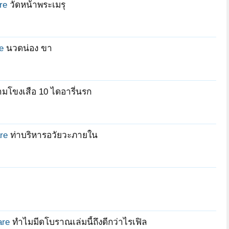
re
วัดหน้าพระเมรุ
Thaifriut789
Silverwind
srirattana
e
นวดน่อง ขา
ภูทยานฌาน
sriharaj_wit
Mahabodh
ามโขงเสือ 10 ไดอารี่นรก
re
ท่าบริหารอวัยวะภายใน
are
ทำไมมีดโบราณเล่มนี้ถึงดีกว่าไรเฟิล