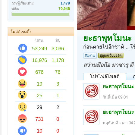
กระทู้เรื่องเด่น:
1,478
พลัง:
70,945
โพสต์เรตติ้ง
ยะธาพุทโมนะ
ได้รับ:
ให้:
ก่อนตายไปอีกชาติ .. ใช
53,249
3,036
ทีมงาน
ผู้ดูแลเว็บบอร์ด
16,976
1,178
สว่านมือถือ มาซารุ ดี
676
76
โปรไฟล์โพสต์
19
3
ยะธาพุทโมนะ
25
1
วันนี้เมื่อ 09:04
29
2
ยะธาพุทโมนะ
731
0
พฤหัสบดี เวลา 04:
10
0