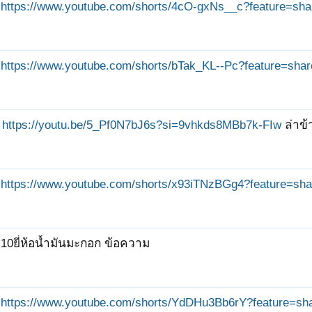
https://www.youtube.com/shorts/4cO-gxNs__c?feature=sha
https://www.youtube.com/shorts/bTak_KL--Pc?feature=shar
https://youtu.be/5_Pf0N7bJ6s?si=9vhkds8MBb7k-FIw
ล่าข้
https://www.youtube.com/shorts/x93iTNzBGg4?feature=sha
10ยี่ห้อน้ำมันมะกอก ข้อความ
https://www.youtube.com/shorts/YdDHu3Bb6rY?feature=sh