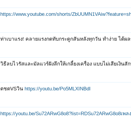
https://www.youtube.com/shorts/ZbUUMN1VAiw?feature=s
ท่าเบาแรง! คลายแรงกดทับกระดูกสันหลังทุกวัน ทำง่าย ได้ผล
วิธีลบไวรัสและมัลแวร์ฝังลึกให้เกลี้ยงเครื่อง แบบไม่เสียเงินส
ตชดVSวิน
https://youtu.be/Po5MLXINBdI
https://youtu.be/Su72ARwG8o8?list=RDSu72ARwG8o8เพลง