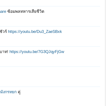
hare
ซ้อมพลทหารเสียชีวิต
ชัวร์
https://youtu.be/Du3_ZaeSBxk
ักบาท!
https://youtu.be/7G3QJqyFjGw
มังกรหยก
คู่