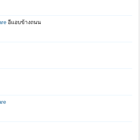
are
อีแอบข้างถนน
are