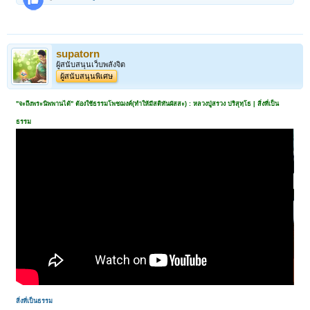
supatorn
ผู้สนับสนุนเว็บพลังจิต
ผู้สนับสนุนพิเศษ
"จะถึงพระนิพพานได้" ต้องใช้ธรรมโพชฌงค์(ทำให้มีสติทันผัสสะ) : หลวงปู่สรวง ปริสุทฺโธ | สิ่งที่เป็น
ธรรม
สิ่งที่เป็นธรรม