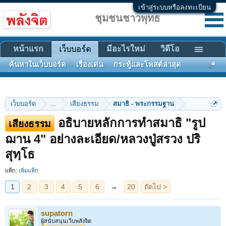
เข้าสู่ระบบหรือลงทะเบียน
ชุมชนชาวพุทธ
หน้าแรก
มีอะไรใหม่
วิดีโอ
เว็บบอร์ด
ค้นหาในเว็บบอร์ด
เรื่องเด่น
กระทู้และโพสต์ล่าสุด
เว็บบอร์ด
...
เสียงธรรม
สมาธิ - พระกรรมฐาน
อธิบายหลักการทำสมาธิ "รูป
เสียงธรรม
1
2
3
4
5
6
→
20
ถัดไป >
ฌาน 4" อย่างละเอียด/หลวงปู่สรวง ปริ
สุทฺโธ
แท็ก:
เพิ่มแท็ก
supatorn
ผู้สนับสนุนเว็บพลังจิต