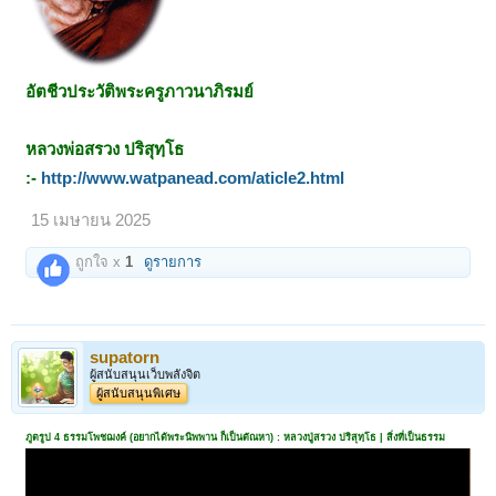
อัตชีวประวัติพระครูภาวนาภิรมย์
หลวงพ่อสรวง ปริสุทฺโธ
:-
http://www.watpanead.com/aticle2.html
15 เมษายน 2025
ถูกใจ x
1
ดูรายการ
supatorn
ผู้สนับสนุนเว็บพลังจิต
ผู้สนับสนุนพิเศษ
ภูตรูป 4 ธรรมโพชฌงค์ (อยากได้พระนิพพาน ก็เป็นตัณหา) : หลวงปู่สรวง ปริสุทฺโธ | สิ่งที่เป็นธรรม