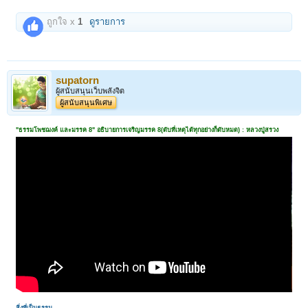
ถูกใจ x
1
ดูรายการ
supatorn
ผู้สนับสนุนเว็บพลังจิต
ผู้สนับสนุนพิเศษ
"ธรรมโพชฌงค์ และมรรค 8" อธิบายการเจริญมรรค 8(ดับที่เหตุได้ทุกอย่างก็ดับหมด) : หลวงปู่สรวง