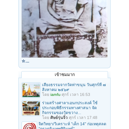
☆…
เข้าชมมาก
เสียงธรรมจากวัดท่าขนุน วันศุกร์ที่ ๗
สิงหาคม ๒๕๖๙
โดย
iamfu
ศุกร์ เวลา 16:53
ร่วมสร้างศาลาเอนกประสงค์ ใช้
ประกอบพิธีกรรมทางศาสนา จัด
กิจกรรมของวัดขวาง...
โดย
ศิษย์รุ่นจิ๋ว
ศุกร์ เวลา 17:48
จิตวิทยา/วิเคราะห์ "เด็ก 14" ก่อเหตุสลด
"กราดยิงเทพศิรินทร์"