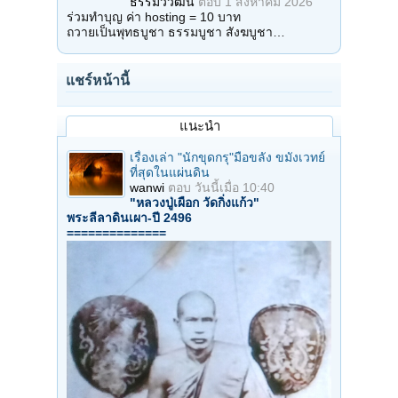
ธรรมวิวัฒน์
ตอบ
1 สิงหาคม 2026
ร่วมทำบุญ ค่า hosting = 10 บาท
ถวายเป็นพุทธบูชา ธรรมบูชา สังฆบูชา…
แชร์หน้านี้
แนะนำ
เรื่องเล่า "นักขุดกรุ"มือขลัง ขมังเวทย์
ที่สุดในแผ่นดิน
wanwi
ตอบ
วันนี้เมื่อ 10:40
"หลวงปู่เผือก วัดกิ่งแก้ว"
พระลีลาดินเผา-ปี 2496
==============