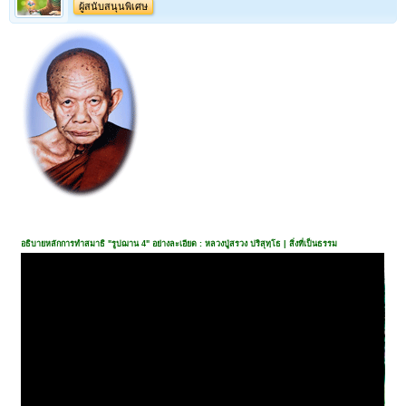
ผู้สนับสนุนพิเศษ
อธิบายหลักการทำสมาธิ "รูปฌาน 4" อย่างละเอียด : หลวงปู่สรวง ปริสุทฺโธ | สิ่งที่เป็นธรรม