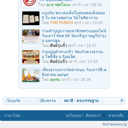
โดย
ยะธาพุทโมนะ
เสาร์ เวลา 08:15
แบ่งปัน พระสมเด็จใบสมอสมเด็จสมอ
9 ใบ หลวงพ่อกวย วัดโฆสิตาราม
โดย
THE PUNCH
ศุกร์ เวลา 23:28
ร่วมทําบุญถวายมหาสังฆทานออนไลน์
วันเสาร์ 8สค.69 วัดเจริญราษฎร์บำรุง
จ.นครปฐม
โดย
ศิษย์รุ่นจิ๋ว
ศุกร์ เวลา 16:37
ร่วมบุญทําทางเข้า วัดแก้วดวงธรรม
อ.โพธิ์ชัย จ.ร้อยเอ็ด
โดย
ศิษย์รุ่นจิ๋ว
เสาร์ เวลา 12:50
เสียงธรรมจากวัดท่าขนุน วันเสาร์ที่ ๘
สิงหาคม ๒๕๖๙
โดย
iamfu
เสาร์ เวลา 16:28
เว็บบอร์ด
...
เสียงธรรม
สมาธิ - พระกรรมฐาน
ภาษาไทย
ลงโฆษณา
ติดต่อเรา
ช่วยเหลือ
ข้อกำหนดและกฎ