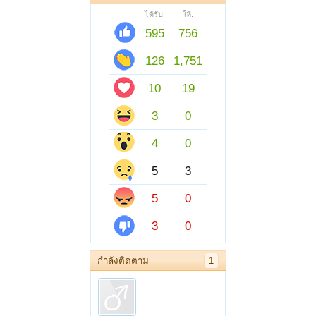
ได้รับ:
ให้:
595
756
126
1,751
10
19
3
0
4
0
5
3
5
0
3
0
กำลังติดตาม
1