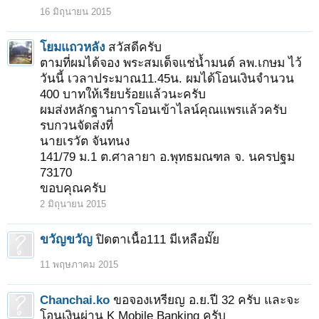
16 มิถุนายน 2015
โยมแถวหลัง
สวัสดีครับ
ตามที่ผมได้จอง พระสมเด็จแช่น้ำมนต์ ลพ.เกษม ไว้
วันนี้ เวลาประมาณ11.45น. ผมได้โอนเงินจำนวน
400 บาทให้เรียบร้อยแล้วนะครับ
ผมส่งหลักฐานการโอนเข้าไลน์คุณแพรแล้วครับ
รบกวนจัดส่งที่
นายเรวัต จันทนง
141/79 ม.1 ต.ศาลายา อ.พุทธมณฑล จ. นครปฐม
73170
ขอบคุณครับ
2 มิถุนายน 2015
ขวัญขวัญ
ปิดตาเนื้อ111 มีเหลือมั๊ย
11 พฤษภาคม 2015
Chanchai.ko
ขอจองเหรียญ อ.ย.ปี 32 ครับ และจะ
โอนเงินผ่าน K Mobile Banking ครับ