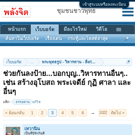
เข้าสู่ระบบหรือลงทะเบียน
ชุมชนชาวพุทธ
หน้าแรก
มีอะไรใหม่
วิดีโอ
เว็บบอร์ด
ค้นหาในเว็บบอร์ด
เรื่องเด่น
กระทู้และโพสต์ล่าสุด
เว็บบอร์ด
...
พระพุทธรูป - วิหารทาน - สิ่งก่อสร้าง
ช่วยกันลงป้าย...บอกบุญ..วิหารทานอื่นๆ..
เช่น สร้างอุโบสถ พระเจดีย์ กุฏิ ศาลา และ
< ย้อนกลับ
1
2
3
4
5
6
→
ถัดไป >
1022
อื่นๆ
แท็ก:
ธรรมทาน
แก้ไข
เทวานิน
เป็นที่รู้จักกันดี