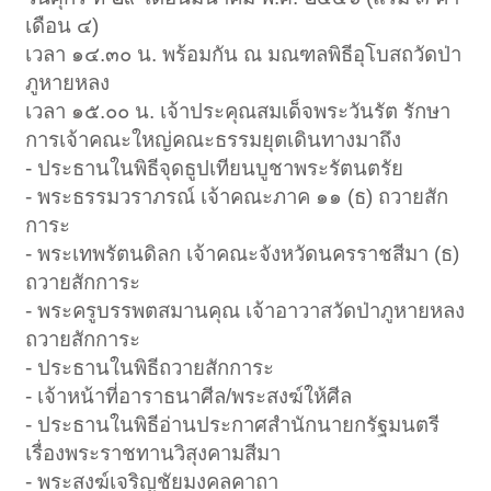
เดือน ๔)
เวลา ๑๔.๓๐ น. พร้อมกัน ณ มณฑลพิธีอุโบสถวัดป่า
ภูหายหลง
เวลา ๑๕.๐๐ น. เจ้าประคุณสมเด็จพระวันรัต รักษา
การเจ้าคณะใหญ่คณะธรรมยุตเดินทางมาถึง
- ประธานในพิธีจุดธูปเทียนบูชาพระรัตนตรัย
- พระธรรมวราภรณ์ เจ้าคณะภาค ๑๑ (ธ) ถวายสัก
การะ
- พระเทพรัตนดิลก เจ้าคณะจังหวัดนครราชสีมา (ธ)
ถวายสักการะ
- พระครูบรรพตสมานคุณ เจ้าอาวาสวัดป่าภูหายหลง
ถวายสักการะ
- ประธานในพิธีถวายสักการะ
- เจ้าหน้าที่อาราธนาศีล/พระสงฆ์ให้ศีล
- ประธานในพิธีอ่านประกาศสำนักนายกรัฐมนตรี
เรื่องพระราชทานวิสุงคามสีมา
- พระสงฆ์เจริญชัยมงคลคาถา