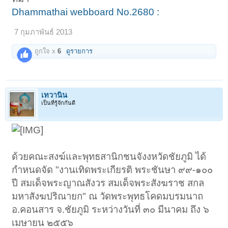
Dhammathai webboard No.2680 :
7 กุมภาพันธ์ 2013
ถูกใจ x
6
ดูรายการ
เทวานิน
เป็นที่รู้จักกันดี
ด้วยคณะสงฆ์และพุทธสานิกชนจังงหวัดชัยภูมิ ได้
กำหนดจัด "งานเทิดพระเกียรติ พระชันษา ๙๙-๑๐๐
ปี สมเด็จพระญาณสังวร สมเด็จพระสังฆราช สกล
มหาสังฆปริณายก" ณ วัดพระพุทธโคดมบรมนาถ
อ.คอนสาร จ.ชัยภูมิ ระหว่างวันที่ ๓๐ มีนาคม ถึง ๖
เมษายน ๒๕๕๖