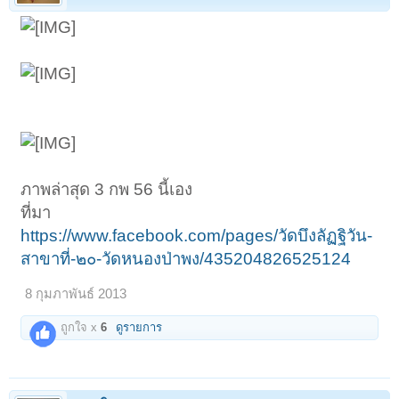
ภาพล่าสุด 3 กพ 56 นี้เอง
ที่มา
https://www.facebook.com/pages/วัดบึงลัฏฐิวัน-
สาขาที่-๒๐-วัดหนองป่าพง/435204826525124
8 กุมภาพันธ์ 2013
ถูกใจ x
6
ดูรายการ