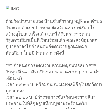
ด้วยวัดป่าภูหายหลง บ้านซับสำราญ หมู่ที่ ๑๑ ตำบล
วังกะทะ อำเภอปากช่อง จังหวัดนครราชสีมา ได้
สร้างอุโบสถเสร็จแล้ว และได้รับพระราชทาน
วิสุงคามสีมาเป็นที่เรียบร้อยแล้ว คณะสงฆ์อุบาสก
อุบาสิกาจึงได้กำหนดพิธีตัดหวายลูกนิมิตผูก
พัทธสีมา โดยมีกำหนดการดังนี้
**** กำหนดการตัดหวายลูกนิมิตผูกพัทธสีมา ****
วันพุธ ที่ ๒๗ เดือนมีนาคม พ.ศ. ๒๕๕๖ (แรม ๑ ค่ำ
เดือน ๔)
เวลา ๐๙.๓๐ น. พร้อมกัน ณ มณฑลพิธีอุโบสถวัดป่า
ภูหายหลง
เวลา ๑๐.๐๐ น. ผู้ว่าราชการจังหวัดนครราชสีมา
ประธานในพิธีจุดธูปเทียนบูชาพระรัตนตรัย