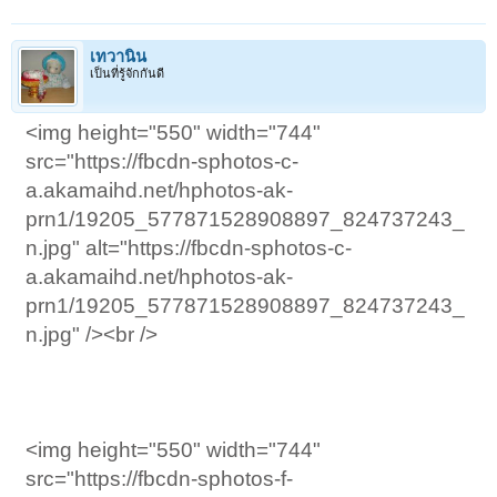
เทวานิน
เป็นที่รู้จักกันดี
<img height="550" width="744"
src="https://fbcdn-sphotos-c-
a.akamaihd.net/hphotos-ak-
prn1/19205_577871528908897_824737243_
n.jpg" alt="https://fbcdn-sphotos-c-
a.akamaihd.net/hphotos-ak-
prn1/19205_577871528908897_824737243_
n.jpg" /><br />
<img height="550" width="744"
src="https://fbcdn-sphotos-f-