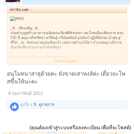
เทวานิน said:
↑
_/l\_ เรียนเชิญ _/l\_
ร่วมทำบุญสร้างอาคารเฉลิมพระเกียรติ84พรรษา สมโภชเมืองเชียงราย ครบ
750 ปี ธมฺมเวที ศรัทธา ทวีพันธุ์ กวีนันทพันธ์ อุปถัมภ์ ปฏิบัติธรรม นำสุข สู่
ชีวิต... ณ. วัดพระธาตุม่อนหินแก้ว เทศบาลตำบลไม้ยา อำเภอพญาเม็งราย
จังหวัดเชียงราย ตามกำลังศรัทธา
ติดต่อโดยตรงที่ พระครูโกศลธรรมภาณ
Click to expand...
เบอร์ 081 - 0255321 เพียงเบอร์เดียว
หรือที่เบอร์วัด 053 - 672438 .. ได้ทุกเวลา มิเว้นวันหยุดราชการ
หรือจะสะดวกโอนทางธนาคารกรุงไทย
อนุโมทนาสาธุด้วยค่ะ ยังขาดเสาหงส์ค่ะ เดี๋ยวจะโพ
สาขาเชียงราย
สขึ้นให้นะคะ
บัญชีออมทรัพย์
ชื่อบัญชีพระครูโกศลธรรมภาณ
เลขที่บัญชี 504 - 0 - 45478 - 3
8 กุมภาพันธ์ 2013
ที่มา
ถูกใจ x
5
ดูรายการ
https://www.facebook.com/profile.php?id=100004093894223
(คุณต้องเข้าสู่ระบบหรือลงทะเบียน เพื่อที่จะโพสต์)