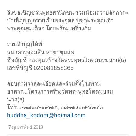
จึงขอเชิญชวนพุทธสานิกชน ร่วมน้อมถวายสักการะ
บำเพ็ญบุญถวายเป็นพระกุศล บูชาพระคุณเจ้า
พระคุณสมเด็จฯ โดยพร้อมเพรียงกัน
ร่วมทำบุญได้ที่
ธนาคารออมสิน สาขาชุมแพ
ชื่อบัญชี กองทุนสร้างวัดพระพุทธโคดมบรมนาถ(ธ)
เลขที่บัญชี 020081858365
สอบถามราลละเอียดและร่วมตั้งโรงทาน
อาหาร...โครงการสร้างวัดพระพุทธโคดมบรม
นาถ(ธ)
โทร.๐-๒๗๑๔-๑๙๗๕, ๐๘-๗๘๐๗-๖๒๔๖
buddha_kodom@hotmail.com
7 กุมภาพันธ์ 2013