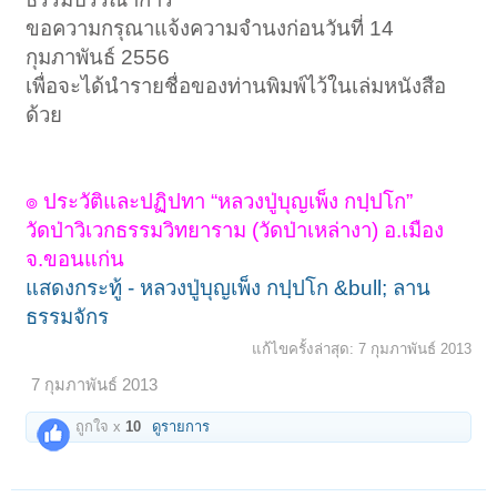
ขอความกรุณาแจ้งความจำนงก่อนวันที่ 14
กุมภาพันธ์ 2556
เพื่อจะได้นำรายชื่อของท่านพิมพ์ไว้ในเล่มหนังสือ
ด้วย
๏ ประวัติและปฏิปทา “หลวงปู่บุญเพ็ง กปฺปโก”
วัดป่าวิเวกธรรมวิทยาราม (วัดป่าเหล่างา) อ.เมือง
จ.ขอนแก่น
แสดงกระทู้ - หลวงปู่บุญเพ็ง กปฺปโก &bull; ลาน
ธรรมจักร
แก้ไขครั้งล่าสุด:
7 กุมภาพันธ์ 2013
7 กุมภาพันธ์ 2013
ถูกใจ x
10
ดูรายการ