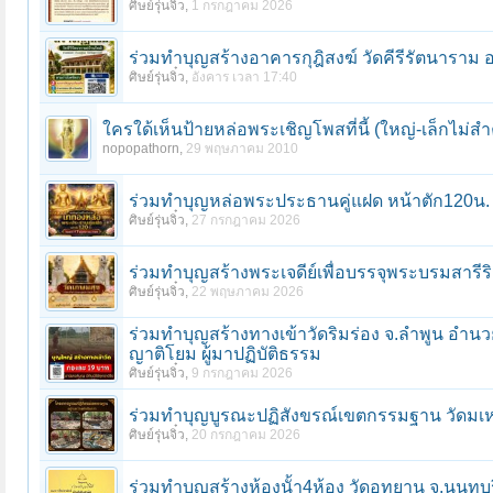
ศิษย์รุ่นจิ๋ว
,
1 กรกฎาคม 2026
ร่วมทำบุญสร้างอาคารกุฎิสงฆ์ วัดคีรีรัตนาราม อ.
ศิษย์รุ่นจิ๋ว
,
อังคาร เวลา 17:40
ใครใด้เห็นป้ายหล่อพระเชิญโพสที่นี้ (ใหญ่-เล็กไม่สำ
nopopathorn
,
29 พฤษภาคม 2010
ร่วมทําบุญหล่อพระประธานคู่แฝด หน้าตัก120น. 
ศิษย์รุ่นจิ๋ว
,
27 กรกฎาคม 2026
ร่วมทําบุญสร้างพระเจดีย์เพื่อบรรจุพระบรมสารีริ
ศิษย์รุ่นจิ๋ว
,
22 พฤษภาคม 2026
ร่วมทําบุญสร้างทางเข้าวัดริมร่อง จ.ลําพูน 
ญาติโยม ผู้มาปฏิบัติธรรม
ศิษย์รุ่นจิ๋ว
,
9 กรกฎาคม 2026
ร่วมทําบุญบูรณะปฏิสังขรณ์เขตกรรมฐาน วัดมเห
ศิษย์รุ่นจิ๋ว
,
20 กรกฎาคม 2026
ร่วมทําบุญสร้างห้องนั้า4ห้อง วัดอุทยาน จ.นนทบุร