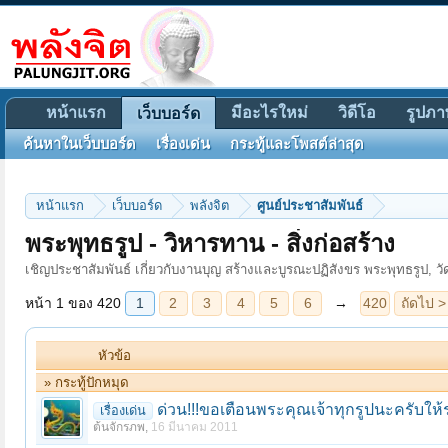
หน้าแรก
มีอะไรใหม่
วิดีโอ
รูปภา
เว็บบอร์ด
ค้นหาในเว็บบอร์ด
เรื่องเด่น
กระทู้และโพสต์ล่าสุด
หน้าแรก
เว็บบอร์ด
พลังจิต
ศูนย์ประชาสัมพันธ์
หน้า 1 ของ 420
1
2
3
4
5
6
→
420
ถัดไป >
พระพุทธรูป - วิหารทาน - สิ่งก่อสร้าง
เชิญประชาสัมพันธ์ เกี่ยวกับงานบุญ สร้างและบูรณะปฏิสังขร พระพุทธรูป, วัด
หัวข้อ
» กระทู้ปักหมุด
ด่วน!!!ขอเตือนพระคุณเจ้าทุกรูปนะครับให้
เรื่องเด่น
ต้นจักรภพ
,
16 มีนาคม 2011