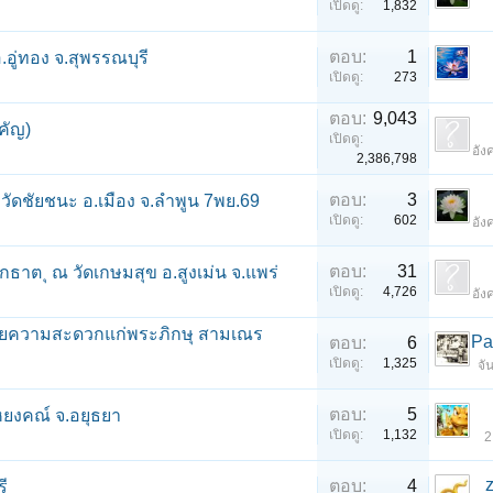
เปิดดู:
1,832
ตอบ:
1
อู่ทอง จ.สุพรรณบุรี
เปิดดู:
273
ตอบ:
9,043
คัญ)
เปิดดู:
อัง
2,386,798
ตอบ:
3
วัดชัยชนะ อ.เมือง จ.ลำพูน 7พย.69
เปิดดู:
602
อัง
ตอบ:
31
กธาต ุ ณ วัดเกษมสุข อ.สูงเม่น จ.แพร่
เปิดดู:
4,726
อัง
อำนวยความสะดวกแก่พระภิกษุ สามเณร
Pa
ตอบ:
6
เปิดดู:
1,325
จั
ตอบ:
5
ยงคณ์ จ.อยุธยา
เปิดดู:
1,132
2
ตอบ:
4
ี