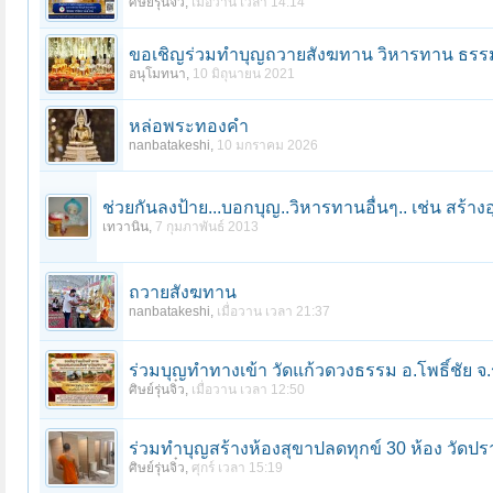
ศิษย์รุ่นจิ๋ว
,
เมื่อวาน เวลา 14:14
ขอเชิญร่วมทำบุญถวายสังฆทาน วิหารทาน ธรรมท
อนุโมทนา
,
10 มิถุนายน 2021
หล่อพระทองคำ
nanbatakeshi
,
10 มกราคม 2026
ช่วยกันลงป้าย...บอกบุญ..วิหารทานอื่นๆ.. เช่น สร้าง
เทวานิน
,
7 กุมภาพันธ์ 2013
ถวายสังฆทาน
nanbatakeshi
,
เมื่อวาน เวลา 21:37
ร่วมบุญทําทางเข้า วัดแก้วดวงธรรม อ.โพธิ์ชัย จ.
ศิษย์รุ่นจิ๋ว
,
เมื่อวาน เวลา 12:50
ร่วมทําบุญสร้างห้องสุขาปลดทุกข์ 30 ห้อง วัดป
ศิษย์รุ่นจิ๋ว
,
ศุกร์ เวลา 15:19