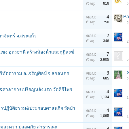
เปิดดู:
818
2
Pa
ตอบ:
4
เปิดดู:
750
2
ตอบ:
2
ขาจันทร์ จ.สระแก้ว
เปิดดู:
348
2
ง อุดรธานี สร้างห้องนํ้าเเละกุฏิสงฆ์
ตอบ:
7
เปิดดู:
2,905
2
ตอบ:
3
ริทัตตาราม อ.เจริญศิลป์ จ.สกลนคร
เปิดดู:
685
2
ุ &ศาลาการเปรียญหลังแรก วัดคีรีไพร
ตอบ:
4
เปิดดู:
1,134
1
นการปฏิบัติธรรม&ประกอบศาสนกิจ วัดป่า
ตอบ:
4
เปิดดู:
1,095
1
ความสะดวก ปลอดภัย สาธารณะ