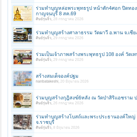
ร่วมทําบุญหล่อพระพุทธรูป หน้าตัก4ศอก ปิดทอง
กาญจนบุรี 8 สค.69
ศิษย์รุ่นจิ๋ว
,
28 กรกฎาคม 2026
ร่วมทําบุญสร้างศาลาธรรม วัดผาวี อ.พาน จ.เชี
ศิษย์รุ่นจิ๋ว
,
29 กรกฎาคม 2026
ร่วมเป็นเจ้าภาพสร้างพระพุทธรูป 108 องค์ วัดเ
ศิษย์รุ่นจิ๋ว
,
29 กรกฎาคม 2026
สร้างสมเด็จองค์ปฐม
nanbatakeshi
,
20 มิถุนายน 2026
ร่วมบุญสร้างกุฎิสงฆ์6หลัง ณ วัดป่าสิริแอชราม ปท
ศิษย์รุ่นจิ๋ว
,
26 กรกฎาคม 2026
ร่วมทําบุญสร้างโบสถ์เเละพระประธานองค์ใหญ่ ว
จ.ราชบุรี
ศิษย์รุ่นจิ๋ว
,
8 มิถุนายน 2026