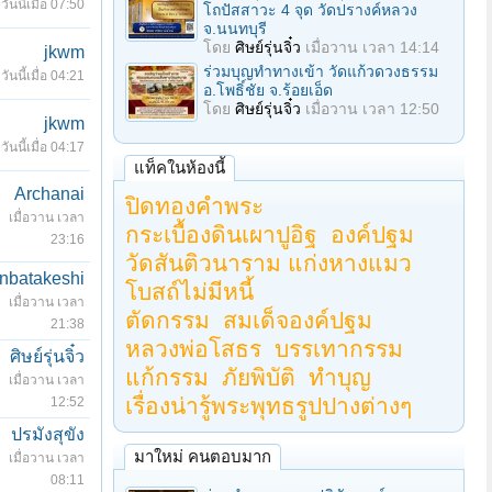
วันนี้เมื่อ 07:50
โถปัสสาวะ 4 จุด วัดปรางค์หลวง
จ.นนทบุรี
โดย
ศิษย์รุ่นจิ๋ว
เมื่อวาน เวลา 14:14
jkwm
ร่วมบุญทําทางเข้า วัดแก้วดวงธรรม
วันนี้เมื่อ 04:21
อ.โพธิ์ชัย จ.ร้อยเอ็ด
โดย
ศิษย์รุ่นจิ๋ว
เมื่อวาน เวลา 12:50
jkwm
วันนี้เมื่อ 04:17
แท็คในห้องนี้
Archanai
ปิดทองคำพระ
เมื่อวาน เวลา
กระเบื้องดินเผาปูอิฐ
องค์ปฐม
23:16
วัดสันติวนาราม แก่งหางแมว
nbatakeshi
โบสถ์ไม่มีหนี้
เมื่อวาน เวลา
ตัดกรรม
สมเด็จองค์ปฐม
21:38
หลวงพ่อโสธร
บรรเทากรรม
ศิษย์รุ่นจิ๋ว
แก้กรรม
ภัยพิบัติ
ทำบุญ
เมื่อวาน เวลา
เรื่องน่ารู้พระพุทธรูปปางต่างๆ
12:52
ปรมังสุขัง
มาใหม่ คนตอบมาก
เมื่อวาน เวลา
08:11