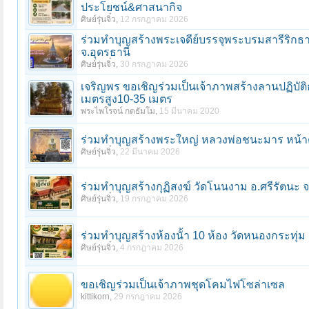
ประโยชน์&ศาสนากิจ
ศิษย์รุ่นจิ๋ว
,
12 กรกฎาคม 2026
ร่วมทําบุญสร้างพระเจดีย์บรรจุพระบรมสารีริก
จ.อุดรธานี
ศิษย์รุ่นจิ๋ว
,
30 กรกฎาคม 2026
หน้า 1 ของ 420
1
2
3
4
5
6
→
420
ถัดไป >
เจริญพร ขอเชิญร่วมเป็นเจ้าภาพสร้างลานปฏิบัต
เมตรสูง10-35 เมตร
พระไพโรจน์ กตธัมโม
,
15 มีนาคม 2020
ร่วมทำบุญสร้างพระใหญ่ หลวงพ่อชนะมาร หน้าตั
ศิษย์รุ่นจิ๋ว
,
22 มีนาคม 2026
ร่วมทําบุญสร้างกุฏิสงฆ์ วัดโนนงาม อ.ศรีรัตนะ 
ศิษย์รุ่นจิ๋ว
,
19 กรกฎาคม 2026
ร่วมทําบุญสร้างห้องนั้า 10 ห้อง วัดหนองกระท
ศิษย์รุ่นจิ๋ว
,
4 กรกฎาคม 2026
ขอเชิญร่วมเป็นเจ้าภาพชุดโคมไฟโซล่าเซล
kittikorn
,
29 กรกฎาคม 2026