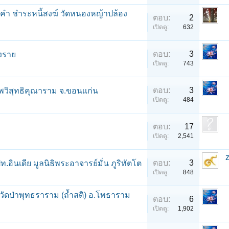
คํา ชําระหนี้สงฆ์ วัดหนองหญ้าปล้อง
ตอบ:
2
เปิดดู:
632
ตอบ:
3
ยงราย
เปิดดู:
743
ตอบ:
3
ทพวิสุทธิคุณาราม จ.ขอนเเก่น
เปิดดู:
484
ตอบ:
17
เปิดดู:
2,541
ตอบ:
3
.อินเดีย มูลนิธิพระอาจารย์มั่น ภูริทัตโต
เปิดดู:
848
ัดป่าพุทธราราม (ถํ้าสติ) อ.โพธาราม
ตอบ:
6
เปิดดู:
1,902