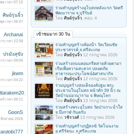
พุธ เวลา 07:15
ร่วมทําบุญสร้างอุโบสถหลังเเรก วัดตรี
พัฒนาราม จ.บุรีรัมย์
ศิษย์รุ่นจิ๋ว
โดย
ศิษย์รุ่นจิ๋ว
, ตอบ: 4
พุธ เวลา 06:47
เข้าชมมาก 30 วัน
Archanai
คาร เวลา 22:58
ร่วมทําบุญสร้างห้องนั้า วัดเวียนชัย
ประชาสรรค์ จ.ศรีสะเกษ
ปรมังสุขัง
โดย
ศิษย์รุ่นจิ๋ว
12 กรกฎาคม 2026
คาร เวลา 09:06
ร่วมสร้างถนนคอนกรีตสายห้วยตามา
เรียเพื่อความสะดวก ปลอดภัย
jkwm
สาธารณะประโยชน์&ศาสนากิจ
โดย
ศิษย์รุ่นจิ๋ว
12 กรกฎาคม 2026
คาร เวลา 04:22
ร่วมบุญสร้างสมเด็จองค์ปฐม พระ
ประธานในอุโบสถ หน้าตัก 39 นิ้ว ณ
ttarakorn2010
วัดบ้านบ่อวนาราม จ.พิษณุโลก
นทร์ เวลา 08:11
โดย
ศิษย์รุ่นจิ๋ว
13 กรกฎาคม 2026
ร่วมสร้างพระอุโบสถ วัดป่าเกาะน้ำใส
GoonS
จ.บึงกาฬ กันครับ
โดย
วชิรวงศ์
13 กรกฎาคม 2026
 สิงหาคม 2026
ร่วมทําบุญสร้างกุฏิสงฆ์ วัดโนนงาม
อ.ศรีรัตนะ จ.ศรีสะเกษ
zarutobi777