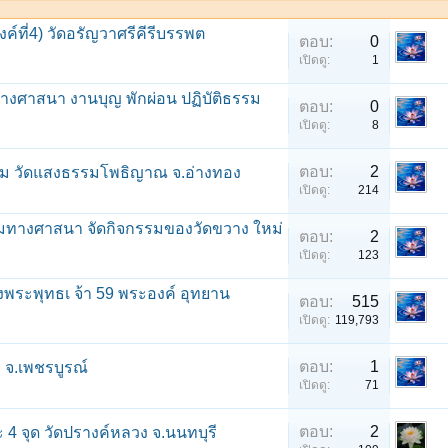
์ที่4) วัดอรัญวาศรีคีรีบรรพต
ตอบ:
0
เปิดดู:
1
างศาสนา งานบุญ พักผ่อน ปฏิบัติธรรม
ตอบ:
0
เปิดดู:
8
ตอบ:
2
ธรรม วัดแสงธรรมโพธิญาณ จ.อ่างทอง
เปิดดู:
214
รมทางศาสนา จัดกิจกรรมของวัดขวาง ใหม่
ตอบ:
2
เปิดดู:
123
พระพุทธเ จ้า 59 พระองค์ อุทยาน
ตอบ:
515
เปิดดู:
119,793
ตอบ:
1
 จ.เพชรบูรณ์
เปิดดู:
71
ตอบ:
2
 4 จุด วัดปรางค์หลวง จ.นนทบุรี