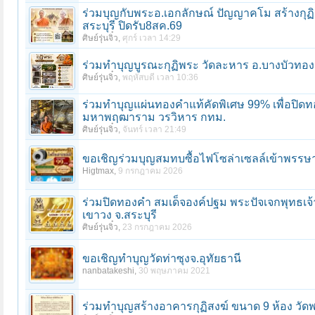
ร่วมบุญกับพระอ.เอกลักษณ์ ปัญญาคโม สร้างกุฏิ
สระบุรี ปิดรับ8สค.69
ศิษย์รุ่นจิ๋ว
,
ศุกร์ เวลา 14:29
ร่วมทําบุญบูรณะกุฏิพระ วัดละหาร อ.บางบัวทอง
ศิษย์รุ่นจิ๋ว
,
พฤหัสบดี เวลา 10:36
ร่วมทําบุญแผ่นทองคำแท้คัดพิเศษ 99% เพื่อปิด
มหาพฤฒาราม วรวิหาร กทม.
ศิษย์รุ่นจิ๋ว
,
จันทร์ เวลา 21:49
ขอเชิญร่วมบุญสมทบซื้อไฟโซล่าเซลล์เข้าพรรษา ว
Higtmax
,
9 กรกฎาคม 2026
ร่วมปิดทองคํา สมเด็จองค์ปฐม พระปัจเจกพุทธเจ้
เขาวง จ.สระบุรี
ศิษย์รุ่นจิ๋ว
,
23 กรกฎาคม 2026
ขอเชิญทำบุญวัดท่าซุงจ.อุทัยธานี
nanbatakeshi
,
30 พฤษภาคม 2021
ร่วมทําบุญสร้างอาคารกุฏิสงฆ์ ขนาด 9 ห้อง วัด