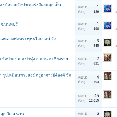
สงฆ์ถวายวัดป่าเทสรังสีดงพญาเย็น
ตอบ:
1
เปิดดู:
139
ศ
ตอบ:
1
 จ.นนทบุรี
เปิดดู:
198
ศ
ทองหลวงพ่อพระพุทธไสยาสน์ วัด
ตอบ:
3
เปิดดู:
345
ศ
ตอบ:
2
ัดป่าแขม ต.ป่าหุ่ง อ.พาน จ.เชียงราย
เปิดดู:
821
า รูปเหมือนพระสงฆ์ครูอาจารย์4องค์ วัด
ตอบ:
4
เปิดดู:
793
ตอบ:
45
เปิดดู:
12,615
ตอบ:
6
พญาวัด จ.น่าน