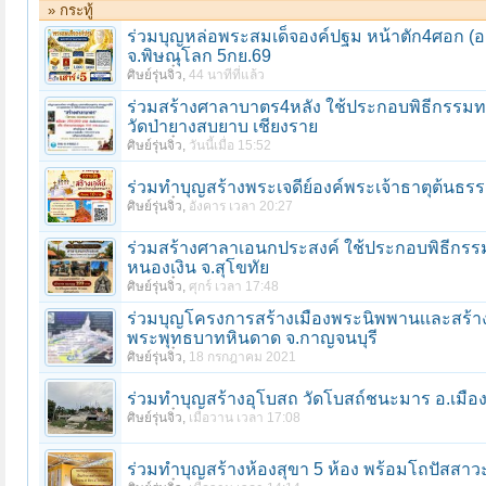
» กระทู้
ร่วมบุญหล่อพระสมเด็จองค์ปฐม หน้าตัก4ศอก (องค
จ.พิษณุโลก 5กย.69
ศิษย์รุ่นจิ๋ว
,
44 นาทีที่แล้ว
ร่วมสร้างศาลาบาตร4หลัง ใช้ประกอบพิธีกรรมท
วัดป่ายางสบยาบ เชียงราย
ศิษย์รุ่นจิ๋ว
,
วันนี้เมื่อ 15:52
ร่วมทําบุญสร้างพระเจดีย์องค์พระเจ้าธาตุต้น
ศิษย์รุ่นจิ๋ว
,
อังคาร เวลา 20:27
ร่วมสร้างศาลาเอนกประสงค์ ใช้ประกอบพิธีกร
หนองเงิน จ.สุโขทัย
ศิษย์รุ่นจิ๋ว
,
ศุกร์ เวลา 17:48
ร่วมบุญโครงการสร้างเมืองพระนิพพานเเละสร้าง
พระพุทธบาทหินดาด จ.กาญจนบุรี
ศิษย์รุ่นจิ๋ว
,
18 กรกฎาคม 2021
ร่วมทําบุญสร้างอุโบสถ วัดโบสถ์ชนะมาร อ.เมือง
ศิษย์รุ่นจิ๋ว
,
เมื่อวาน เวลา 17:08
ร่วมทําบุญสร้างห้องสุขา 5 ห้อง พร้อมโถปัสสาวะ