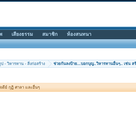
พ
เสียงธรรม
สมาชิก
ห้องสนทนา
ป - วิหารทาน - สิ่งก่อสร้าง
ช่วยกันลงป้าย...บอกบุญ..วิหารทานอื่นๆ.. เช่น สร
ดีย์ กุฏิ ศาลา และอื่นๆ