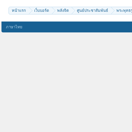
อรหโตพุทโธ
หน้าแรก
เว็บบอร์ด
พลังจิต
ศูนย์ประชาสัมพันธ์
พระพุทธรู
ภาษาไทย