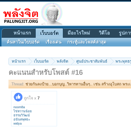
หน้าแรก
มีอะไรใหม่
วิดีโอ
รูปภา
เว็บบอร์ด
ค้นหาในเว็บบอร์ด
เรื่องเด่น
กระทู้และโพสต์ล่าสุด
หน้าแรก
เว็บบอร์ด
พลังจิต
ศูนย์ประชาสัมพันธ์
พระพุทธรู
คะแนนสำหรับโพสต์ #16
Thread:
ช่วยกันลงป้าย...บอกบุญ..วิหารทานอื่นๆ.. เช่น สร้างอุโบสถ พระเจ
ถูกใจ x
7
noom8a
ไข่หวานน้อย
ธรรมวิวัฒน์
อนันตพุทธะ
widya
panuddaice