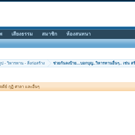
พ
เสียงธรรม
สมาชิก
ห้องสนทนา
ป - วิหารทาน - สิ่งก่อสร้าง
ช่วยกันลงป้าย...บอกบุญ..วิหารทานอื่นๆ.. เช่น สร
ดีย์ กุฏิ ศาลา และอื่นๆ