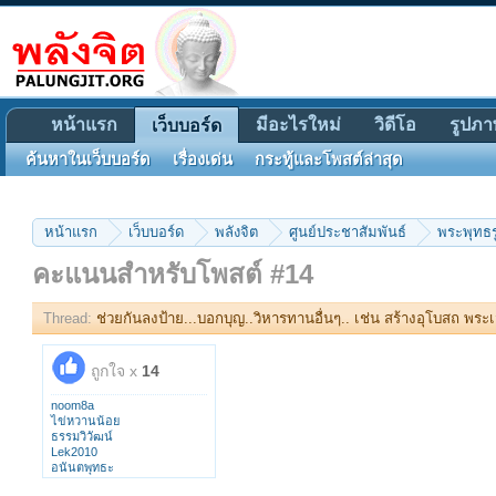
หน้าแรก
มีอะไรใหม่
วิดีโอ
รูปภา
เว็บบอร์ด
ค้นหาในเว็บบอร์ด
เรื่องเด่น
กระทู้และโพสต์ล่าสุด
หน้าแรก
เว็บบอร์ด
พลังจิต
ศูนย์ประชาสัมพันธ์
พระพุทธรู
คะแนนสำหรับโพสต์ #14
Thread:
ช่วยกันลงป้าย...บอกบุญ..วิหารทานอื่นๆ.. เช่น สร้างอุโบสถ พระเจ
ถูกใจ x
14
noom8a
ไข่หวานน้อย
ธรรมวิวัฒน์
Lek2010
อนันตพุทธะ
tooktik2