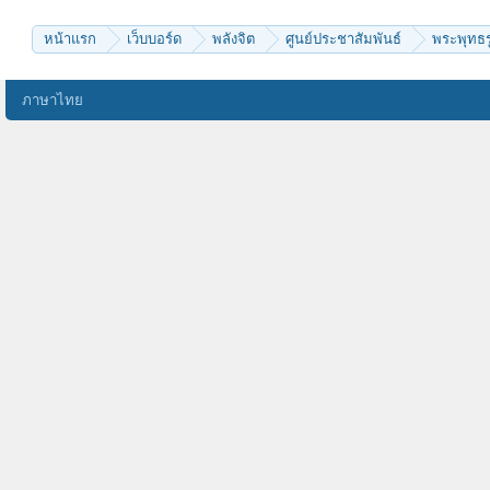
widya
Scoo
ไม่เที่ยง
หน้าแรก
เว็บบอร์ด
พลังจิต
ศูนย์ประชาสัมพันธ์
พระพุทธรู
chibasusumu
parichart007
panuddaice
tai chi
ภาษาไทย
อรหโตพุทโธ