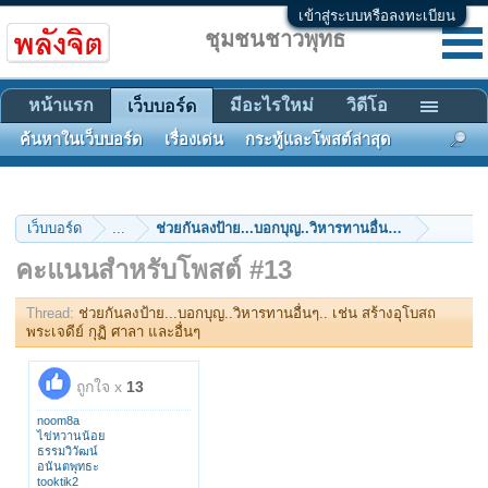
เข้าสู่ระบบหรือลงทะเบียน
ชุมชนชาวพุทธ
หน้าแรก
มีอะไรใหม่
วิดีโอ
เว็บบอร์ด
ค้นหาในเว็บบอร์ด
เรื่องเด่น
กระทู้และโพสต์ล่าสุด
เว็บบอร์ด
...
ช่วยกันลงป้าย...บอกบุญ..วิหารทานอื่นๆ.. เช่น สร้างอุโ
คะแนนสำหรับโพสต์ #13
Thread:
ช่วยกันลงป้าย...บอกบุญ..วิหารทานอื่นๆ.. เช่น สร้างอุโบสถ
พระเจดีย์ กุฏิ ศาลา และอื่นๆ
ถูกใจ x
13
noom8a
ไข่หวานน้อย
ธรรมวิวัฒน์
อนันตพุทธะ
tooktik2