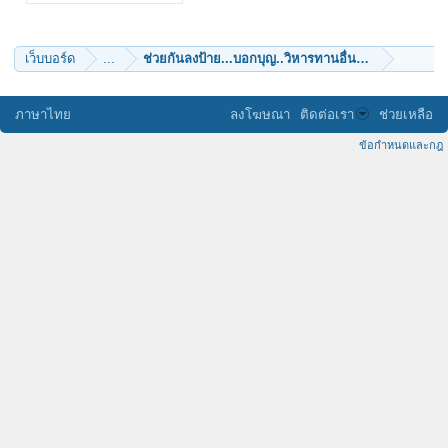
widya
Lek2010
ไม่เที่ยง
chibasusumu
เว็บบอร์ด
...
ช่วยกันลงป้าย...บอกบุญ..วิหารทานอื่นๆ.. เช่น สร้างอุโ
parichart007
panuddaice
tai chi
อรหโตพุทโธ
ภาษาไทย
ลงโฆษณา
ติดต่อเรา
ช่วยเหลือ
ข้อกำหนดและกฎ