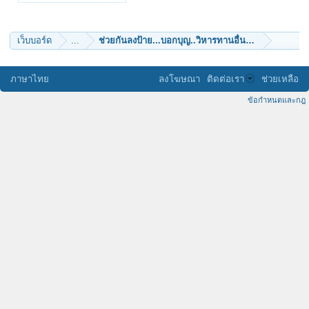
widya
ไม่เที่ยง
parichart007
chibasusumu
เว็บบอร์ด
...
ช่วยกันลงป้าย...บอกบุญ..วิหารทานอื่นๆ.. เช่น สร้างอุโ
panuddaice
sindhus
Bussarin.K
porapatr
ภาษาไทย
ลงโฆษณา
ติดต่อเรา
ช่วยเหลือ
tai chi
ผ้าไตร
ข้อกำหนดและกฎ
fiolita
nanbatakeshi
อรหโตพุทโธ