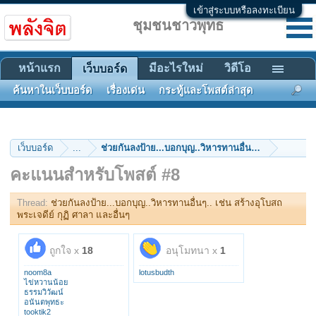
เข้าสู่ระบบหรือลงทะเบียน
ชุมชนชาวพุทธ
หน้าแรก
มีอะไรใหม่
วิดีโอ
เว็บบอร์ด
ค้นหาในเว็บบอร์ด
เรื่องเด่น
กระทู้และโพสต์ล่าสุด
เว็บบอร์ด
...
ช่วยกันลงป้าย...บอกบุญ..วิหารทานอื่นๆ.. เช่น สร้างอุโ
คะแนนสำหรับโพสต์ #8
Thread:
ช่วยกันลงป้าย...บอกบุญ..วิหารทานอื่นๆ.. เช่น สร้างอุโบสถ
พระเจดีย์ กุฏิ ศาลา และอื่นๆ
ถูกใจ x
18
อนุโมทนา x
1
noom8a
lotusbudth
ไข่หวานน้อย
ธรรมวิวัฒน์
อนันตพุทธะ
tooktik2