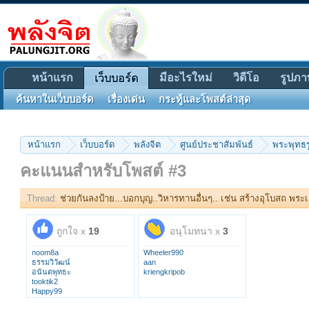
หน้าแรก
มีอะไรใหม่
วิดีโอ
รูปภา
เว็บบอร์ด
ค้นหาในเว็บบอร์ด
เรื่องเด่น
กระทู้และโพสต์ล่าสุด
หน้าแรก
เว็บบอร์ด
พลังจิต
ศูนย์ประชาสัมพันธ์
พระพุทธรู
คะแนนสำหรับโพสต์ #3
Thread:
ช่วยกันลงป้าย...บอกบุญ..วิหารทานอื่นๆ.. เช่น สร้างอุโบสถ พระเจ
ถูกใจ x
19
อนุโมทนา x
3
noom8a
Wheeler990
ธรรมวิวัฒน์
aan
อนันตพุทธะ
kriengkripob
tooktik2
Happy99
widya