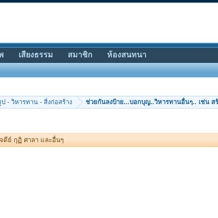
พ
เสียงธรรม
สมาชิก
ห้องสนทนา
ป - วิหารทาน - สิ่งก่อสร้าง
ช่วยกันลงป้าย...บอกบุญ..วิหารทานอื่นๆ.. เช่น สร
ดีย์ กุฏิ ศาลา และอื่นๆ