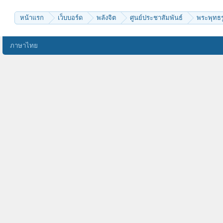
supanutae
ไข่หวานน้อย
ไม่เที่ยง
หน้าแรก
เว็บบอร์ด
พลังจิต
ศูนย์ประชาสัมพันธ์
พระพุทธรู
panuddaice
parichart007
Bussarin.K
porapatr
ภาษาไทย
tai chi
ผ้าไตร
thelexton
nanbatakeshi
อรหโตพุทโธ
Miraclegirl156