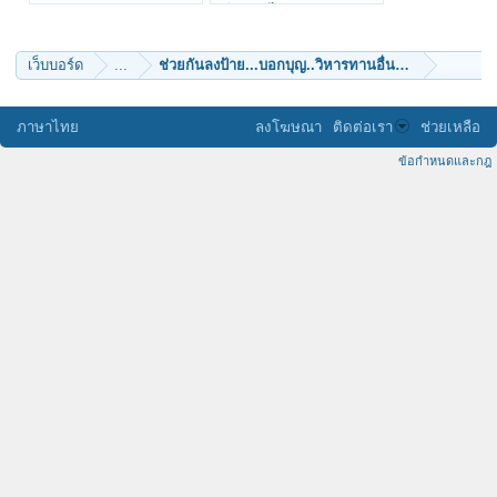
พระวัดหัวเขา
เทียนดอกไม้
widya
lotusbudth
supanutae
ยิ่งภพ
เว็บบอร์ด
...
ช่วยกันลงป้าย...บอกบุญ..วิหารทานอื่นๆ.. เช่น สร้างอุโ
panuddaice
สรรเสริญมหาโพธิสัตว์
morijung_llsa
siwatcha
ภาษาไทย
ลงโฆษณา
ติดต่อเรา
ช่วยเหลือ
Bussarin.K
สุข.ส.ส.
ข้อกำหนดและกฎ
porapatr
ธรรมมะใจ
ฟาฟา
มีนัม
fiolita
nanbatakeshi
tanmai
ภูริจิตฺโต
อรหโตพุทโธ
นพศูล
Miraclegirl156
phrapuwadon
supapor_p
Gilberownem