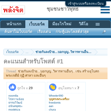
เข้าสู่ระบบหรือลงทะเบียน
ชุมชนชาวพุทธ
หน้าแรก
มีอะไรใหม่
วิดีโอ
เว็บบอร์ด
ค้นหาในเว็บบอร์ด
เรื่องเด่น
กระทู้และโพสต์ล่าสุด
เว็บบอร์ด
...
ช่วยกันลงป้าย...บอกบุญ..วิหารทานอื่นๆ.. เช่น สร้างอุโ
คะแนนสำหรับโพสต์ #1
Thread:
ช่วยกันลงป้าย...บอกบุญ..วิหารทานอื่นๆ.. เช่น สร้างอุโบสถ
พระเจดีย์ กุฏิ ศาลา และอื่นๆ
ถูกใจ x
29
อนุโมทนา x
7
noom8a
Wheeler990
ไข่หวานน้อย
บุญทรงพระเครื่อง
ธรรมวิวัฒน์
freedomis
อนันตพุทธะ
aan
moolekza
chura