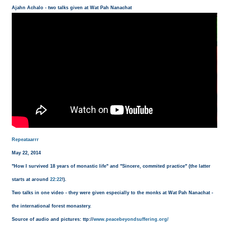
Ajahn Achalo - two talks given at Wat Pah Nanachat
Repeataarrr
May 22, 2014
"How I survived 18 years of monastic life" and "Sincere, commited practice" (the latter
starts at around
22:22
!).
Two talks in one video - they were given especially to the monks at Wat Pah Nanachat -
the international forest monastery.
Source of audio and pictures: ttp://
www.peacebeyondsuffering.org/