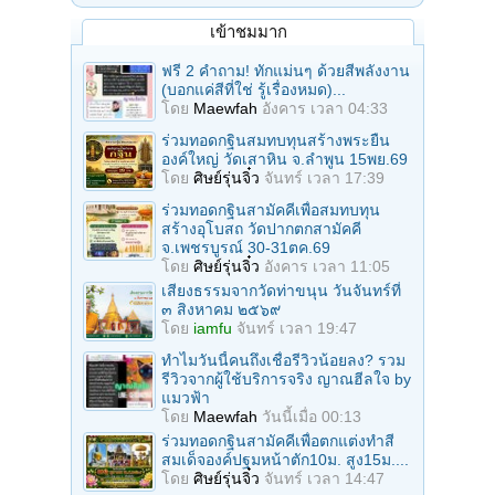
เข้าชมมาก
ฟรี 2 คำถาม! ทักแม่นๆ ด้วยสีพลังงาน
(บอกแค่สีที่ใช่ รู้เรื่องหมด)...
โดย
Maewfah
อังคาร เวลา 04:33
ร่วมทอดกฐินสมทบทุนสร้างพระยืน
องค์ใหญ่ วัดเสาหิน จ.ลําพูน 15พย.69
โดย
ศิษย์รุ่นจิ๋ว
จันทร์ เวลา 17:39
ร่วมทอดกฐินสามัคคีเพื่อสมทบทุน
สร้างอุโบสถ วัดปากตกสามัคคี
จ.เพชรบูรณ์ 30-31ตค.69
โดย
ศิษย์รุ่นจิ๋ว
อังคาร เวลา 11:05
เสียงธรรมจากวัดท่าขนุน วันจันทร์ที่
๓ สิงหาคม ๒๕๖๙
โดย
iamfu
จันทร์ เวลา 19:47
ทำไมวันนี้คนถึงเชื่อรีวิวน้อยลง? รวม
รีวิวจากผู้ใช้บริการจริง ญาณฮีลใจ by
แมวฟ้า
โดย
Maewfah
วันนี้เมื่อ 00:13
ร่วมทอดกฐินสามัคคีเพื่อตกแต่งทำสี
สมเด็จองค์ปฐมหน้าตัก10ม. สูง15ม....
โดย
ศิษย์รุ่นจิ๋ว
จันทร์ เวลา 14:47