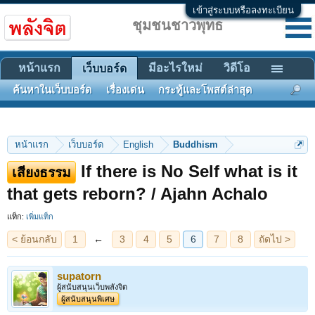
เข้าสู่ระบบหรือลงทะเบียน
ชุมชนชาวพุทธ
หน้าแรก
มีอะไรใหม่
วิดีโอ
เว็บบอร์ด
ค้นหาในเว็บบอร์ด
เรื่องเด่น
กระทู้และโพสต์ล่าสุด
หน้าแรก
เว็บบอร์ด
English
Buddhism
If there is No Self what is it
เสียงธรรม
< ย้อนกลับ
1
←
3
4
5
6
7
8
ถัดไป >
that gets reborn? / Ajahn Achalo
แท็ก:
เพิ่มแท็ก
supatorn
ผู้สนับสนุนเว็บพลังจิต
ผู้สนับสนุนพิเศษ