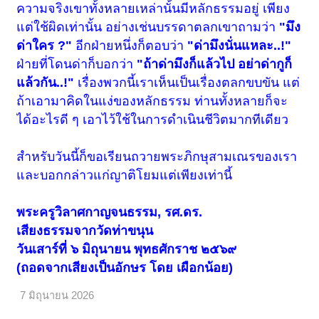
ความจริงเขาทั้งหลายเหล่านั้นมีหลักธรรมอยู่ เพียง
แต่ใช้ผิดเท่านั้น อย่างเช่นบรรดาตลกเขาถามว่า
"มึง
ด่าใคร ?"
อีกฝ่ายหนึ่งก็ตอบว่า
"ด่ามึงนั่นแหละ..!"
ฝ่ายที่โดนด่าก็บอกว่า
"ถ้าด่ามึงก็แล้วไป อย่าด่ากูก็
แล้วกัน..!"
เรื่องพวกนี้เราเห็นเป็นเรื่องตลกขบขัน แต่
ถ้าเอามาคิดในแง่ของหลักธรรม ท่านทั้งหลายก็จะ
ได้อะไรดี ๆ เอาไว้ใช้ในการดำเนินชีวิตมากทีเดียว
สำหรับวันนี้ก็ขอเรียนถวายพระภิกษุสามเณรของเรา
และบอกกล่าวแก่ญาติโยมแต่เพียงเท่านี้
พระครูวิลาศกาญจนธรรม, รศ.ดร.
เสียงธรรมจากวัดท่าขนุน
วันเสาร์ที่ ๖ มิถุนายน พุทธศักราช ๒๕๖๙
(ถอดจากเสียงเป็นอักษร โดย เผือกน้อย)
7 มิถุนายน 2026