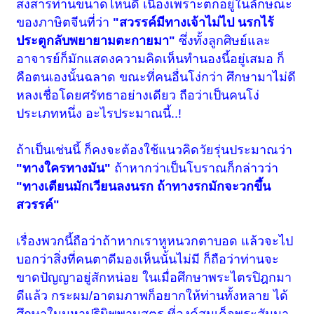
สงสารท่านขนาดไหนดี เนื่องเพราะตกอยู่ในลักษณะ
ของภาษิตจีนที่ว่า
"สวรรค์มีทางเจ้าไม่ไป นรกไร้
ประตูกลับพยายามตะกายมา"
ซึ่งทั้งลูกศิษย์และ
อาจารย์ก็มักแสดงความคิดเห็นทำนองนี้อยู่เสมอ ก็
คือตนเองนั้นฉลาด ขณะที่คนอื่นโง่กว่า ศึกษามาไม่ดี
หลงเชื่อโดยศรัทธาอย่างเดียว ถือว่าเป็นคนโง่
ประเภทหนึ่ง อะไรประมาณนี้..!
ถ้าเป็นเช่นนี้ ก็คงจะต้องใช้แนวคิดวัยรุ่นประมาณว่า
"ทางใครทางมัน"
ถ้าหากว่าเป็นโบราณก็กล่าวว่า
"ทางเตียนมักเวียนลงนรก ถ้าทางรกมักจะวกขึ้น
สวรรค์"
เรื่องพวกนี้ถือว่าถ้าหากเราหูหนวกตาบอด แล้วจะไป
บอกว่าสิ่งที่คนตาดีมองเห็นนั้นไม่มี ก็ถือว่าท่านจะ
ขาดปัญญาอยู่สักหน่อย ในเมื่อศึกษาพระไตรปิฎกมา
ดีแล้ว กระผม/อาตมภาพก็อยากให้ท่านทั้งหลาย ได้
ศึกษาในมหาปรินิพพานสูตร ที่องค์สมเด็จพระสัมมา