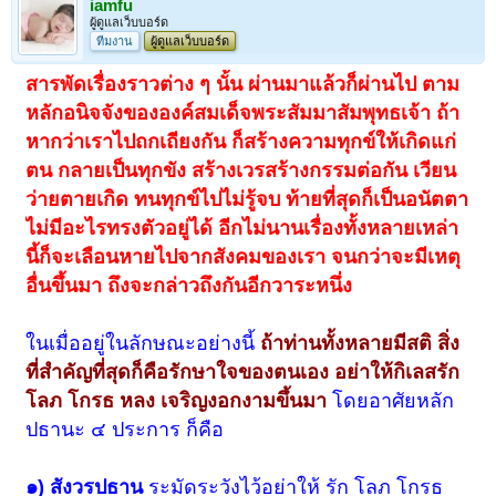
iamfu
ผู้ดูแลเว็บบอร์ด
ทีมงาน
ผู้ดูแลเว็บบอร์ด
สารพัดเรื่องราวต่าง ๆ นั้น ผ่านมาแล้วก็ผ่านไป ตาม
หลักอนิจจังขององค์สมเด็จพระสัมมาสัมพุทธเจ้า ถ้า
หากว่าเราไปถกเถียงกัน ก็สร้างความทุกข์ให้เกิดแก่
ตน กลายเป็นทุกขัง สร้างเวรสร้างกรรมต่อกัน เวียน
ว่ายตายเกิด ทนทุกข์ไปไม่รู้จบ ท้ายที่สุดก็เป็นอนัตตา
ไม่มีอะไรทรงตัวอยู่ได้ อีกไม่นานเรื่องทั้งหลายเหล่า
นี้ก็จะเลือนหายไปจากสังคมของเรา จนกว่าจะมีเหตุ
อื่นขึ้นมา ถึงจะกล่าวถึงกันอีกวาระหนึ่ง
ในเมื่ออยู่ในลักษณะอย่างนี้
ถ้าท่านทั้งหลายมีสติ สิ่ง
ที่สำคัญที่สุดก็คือรักษาใจของตนเอง อย่าให้กิเลสรัก
โลภ โกรธ หลง เจริญงอกงามขึ้นมา
โดยอาศัยหลัก
ปธานะ ๔ ประการ ก็คือ
๑) สังวรปธาน
ระมัดระวังไว้อย่าให้ รัก โลภ โกรธ