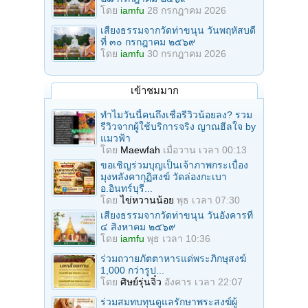
โดย
iamfu
28 กรกฎาคม 2026
เสียงธรรมจากวัดท่าขนุน วันพฤหัสบดี
ที่ ๓๐ กรกฎาคม ๒๕๖๙
โดย
iamfu
30 กรกฎาคม 2026
เข้าชมมาก
ทำไมวันนี้คนถึงเชื่อรีวิวน้อยลง? รวม
รีวิวจากผู้ใช้บริการจริง ญาณฮีลใจ by
แมวฟ้า
โดย
Maewfah
เมื่อวาน เวลา 00:13
ขอเชิญร่วมบุญเป็นเจ้าภาพกระเบื้อง
มุงหลังคากุฏิสงฆ์ วัดล่องกะเบา
อ.อินทร์บุรี...
โดย
ไข่หวานน้อย
พุธ เวลา 07:30
เสียงธรรมจากวัดท่าขนุน วันอังคารที่
๔ สิงหาคม ๒๕๖๙
โดย
iamfu
พุธ เวลา 10:36
ร่วมถวายภัตตาหารแด่พระภิกษุสงฆ์
1,000 กว่ารูป...
โดย
ศิษย์รุ่นจิ๋ว
อังคาร เวลา 22:07
ร่วมสมทบทุนดูแลรักษาพระสงฆ์ผู้