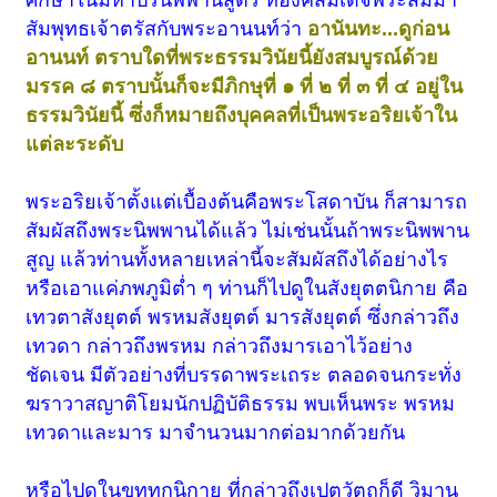
สัมพุทธเจ้าตรัสกับพระอานนท์ว่า
อานันทะ...ดูก่อน
อานนท์ ตราบใดที่พระธรรมวินัยนี้ยังสมบูรณ์ด้วย
มรรค ๘ ตราบนั้นก็จะมีภิกษุที่ ๑ ที่ ๒ ที่ ๓ ที่ ๔ อยู่ใน
ธรรมวินัยนี้ ซึ่งก็หมายถึงบุคคลที่เป็นพระอริยเจ้าใน
แต่ละระดับ
พระอริยเจ้าตั้งแต่เบื้องต้นคือพระโสดาบัน ก็สามารถ
สัมผัสถึงพระนิพพานได้แล้ว ไม่เช่นนั้นถ้าพระนิพพาน
สูญ แล้วท่านทั้งหลายเหล่านี้จะสัมผัสถึงได้อย่างไร
หรือเอาแค่ภพภูมิต่ำ ๆ ท่านก็ไปดูในสังยุตตนิกาย คือ
เทวตาสังยุตต์ พรหมสังยุตต์ มารสังยุตต์ ซึ่งกล่าวถึง
เทวดา กล่าวถึงพรหม กล่าวถึงมารเอาไว้อย่าง
ชัดเจน มีตัวอย่างที่บรรดาพระเถระ ตลอดจนกระทั่ง
ฆราวาสญาติโยมนักปฏิบัติธรรม พบเห็นพระ พรหม
เทวดาและมาร มาจำนวนมากต่อมากด้วยกัน
หรือไปดูในขุททกนิกาย ที่กล่าวถึงเปตวัตถุก็ดี วิมาน