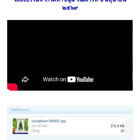
๒๕๖๙
ไฟล์ที่แนบมา:
siangdham 690607.jpg
ขนาดไฟล์:
271.8 KB
เปิดดู:
37