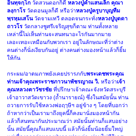
อินทฺจกฺโก
วัดสวนดอกก็ดี
หลวงปู่คำแสนเล็ก คุณา
ลงฺกาโร
วัดดอนมูลก็ดี หรือว่า
หลวงปู่ครูบาบุญทืม
พฺรหฺมเสโน
วัดจามเทวี ตลอดจนกระทั่ง
หลวงปู่บุดดา
ถาวโร
วัดกลางชูศรีเจริญสุขก็ตาม ท่านทั้งหลาย
เหล่านี้ไม่เห็นท่านจะสนทนาอะไรกันมากมาย
เลอะเทอะเหมือนกับพวกเรา อยู่ในลักษณะที่ว่าต่าง
คนต่างก็นั่งเงียบกันอยู่ ต่างคนต่างมองหน้าแล้วก็ยิ้ม
ให้กัน
กระผม/อาตมภาพยังเคยปรารภกับ
พระเดชพระคุณ
ท่านเจ้าคุณพระราชภาวนาพัชรญาณ วิ.
หรือว่า
เจ้า
คุณหลวงตาวัชรชัย
ที่ปรึกษาเจ้าคณะจังหวัดสระบุรี
เจ้าอาวาสวัดเขาวง (ถ้ำนารายณ์) ซึ่งในสมัยนั้น ท่าน
ถวายการรับใช้หลวงพ่อฤๅษีฯ อยู่ข้าง ๆ โดยที่บอกว่า
ถ้าหากว่าเป็นเรามาถึงยุคนี้ก็คงมานั่งมองหน้ากัน
แล้วก็สนทนากันประมาณว่า สมัยนั้นท่านก็แสบอย่าง
นั้น สมัยนี้คุณก็แสบแบบนี้ แล้วก็นั่งยิ้มน้อยยิ้มใหญ่