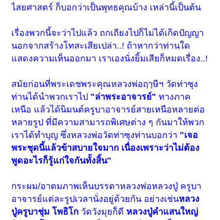
ไสยศาสตร์ ก็บอกว่าเป็นพุทธคุณบ้าง เหล่านี้เป็นต้น
เรื่องพวกนี้จะว่าไปแล้ว ถกเถียงไปก็ไม่ได้เกิดปัญญา
นอกจากสร้างโทสะเสียเปล่า..! ถ้าหากว่าท่านใด
แสดงความเห็นออกมา เราเองนั่งยิ้มเสียก็หมดเรื่อง..!
สมัยก่อนที่พระเดชพระคุณหลวงพ่อฤๅษีฯ วัดท่าซุง
ท่านได้นำพวกเราไป
"ล่าพระอาจารย์"
ทางภาค
เหนือ แล้วได้นิมนต์ครูบาอาจารย์สายเหนือหลายต่อ
หลายรูป ที่มีความสามารถพิเศษต่าง ๆ กันมาให้พวก
เราได้ทำบุญ ซึ่งหลวงพ่อวัดท่าซุงท่านบอกว่า
"เจอ
พระชุดนี้แล้วข้าสบายใจมาก เนื่องเพราะว่าไม่ต้อง
พูดอะไรก็รู้แก่ใจ
กัน
ทั้งสิ้น"
กระผม/อาตมภาพเห็นบรรดาหลวงพ่อหลวงปู่ ครูบา
อาจารย์แต่ละรูปเวลานั่งอยู่ด้วยกัน อย่างเช่น
หลวง
ปู่ครูบาชุ่ม โพธิโก
วัดวังมุยก็ดี
หลวงปู่คำแสนใหญ่