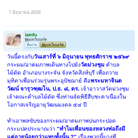
7 มิถุนายน 2026
iamfu
ผู้ดูแลเว็บบอร์ด
ทีมงาน
ผู้ดูแลเว็บบอร์ด
วันนี้ตรงกับ
วันเสาร์ที่ ๖ มิถุนายน พุทธศักราช ๒๕๖๙
กระผม/อาตมภาพเดินทางไปยัง
วัดม่วงชุม
ตำบล
ไม้ดัด อำเภอบางระจัน จังหวัดสิงห์บุรี เพื่อถวาย
มุทิตาเพื่อนร่วมรุ่นพระอุปัชฌาย์ คือ
พระมหาจินต
วัฒน์ จารุวฑฺฒโน, ป.ธ. ๘, ดร.
เจ้าอาวาสวัดม่วงชุม
เจ้าคณะตำบลไม้ดัด ซึ่งท่านจัดพิธีสืบชะตาเนื่องใน
โอกาสเจริญอายุวัฒนมงคล ๕๔ ปี
ทำเอาพลขับของกระผม/อาตมภาพบ่นกระปอด
กระแปดประมาณว่า
"ทำไมเพื่อนของหลวงพ่อถึงมี
แต่อายุน้อยกว่าแทบทั้งนั้น ?"
เรื่องพวกนี้บางที