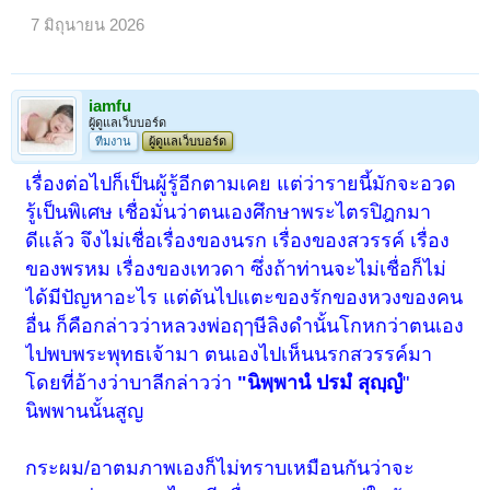
7 มิถุนายน 2026
iamfu
ผู้ดูแลเว็บบอร์ด
ทีมงาน
ผู้ดูแลเว็บบอร์ด
เรื่องต่อไปก็เป็นผู้รู้อีกตามเคย แต่ว่ารายนี้มักจะอวด
รู้เป็นพิเศษ เชื่อมั่นว่าตนเองศึกษาพระไตรปิฎกมา
ดีแล้ว จึงไม่เชื่อเรื่องของนรก เรื่องของสวรรค์ เรื่อง
ของพรหม เรื่องของเทวดา ซึ่งถ้าท่านจะไม่เชื่อก็ไม่
ได้มีปัญหาอะไร แต่ดันไปแตะของรักของหวงของคน
อื่น ก็คือกล่าวว่าหลวงพ่อฤๅษีลิงดำนั้นโกหกว่าตนเอง
ไปพบพระพุทธเจ้ามา ตนเองไปเห็นนรกสวรรค์มา
โดยที่อ้างว่าบาลีกล่าวว่า
"นิพฺพานํ ปรมํ สุญฺญํ
"
นิพพานนั้นสูญ
กระผม/อาตมภาพเองก็ไม่ทราบเหมือนกันว่าจะ