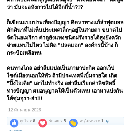
ว่า มันจะอหังการไปได้อีกกี่น้ำ?!?
ก็เขียนแบบประเทืองปัญญา คิดหาทางแก้ลำฟุตบอล
ศักดินาที่ไม่เห็นประเทศเล็กๆอยู่ในสายตา ขนาดไป
จัดในอเมริกา ค่าดูยังแพงชนิดฝรั่งรายได้สูงยังควัก
จ่ายแทบไม่ไหว ไม่คิด "ปลดแอก" องค์กรนี้บ้าง ก็
กระบือเหลือทน
คนทางไกล อย่าลืมแปลเป็นภาษาปะกิต ออกเว็ป
ไซด์เมืองนอกให้ทั่ว ถ้ามีประเทศพี่เบิ้มรายใด เกิด
"ปิ๊งไอเดีย" เอาไปทำจริง อย่าลืมเรียกค่าลิขสิทธิ์
ทางปัญญา ผมอนุญาตให้เป็นตัวแทน เอามาแบ่งกัน
ให้ชุ่มอุรา-ฮ่า!!!
12 มิถุนายน 2026
ถูกใจ x
8
รักเลย x
5
อนุโมทนา x
1
ดู
รายการ