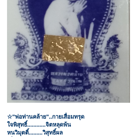
☆"พ่อท่านคล้าย"..กายเสื่อมทรุด
ใจพิสุทธิ์............จิตหลุดพ้น
หนวิมุตติ์.........วิสุทธิ์ผล