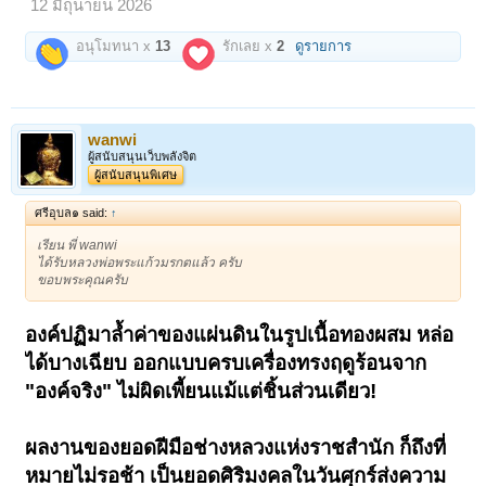
12 มิถุนายน 2026
อนุโมทนา x
13
รักเลย x
2
ดูรายการ
wanwi
ผู้สนับสนุนเว็บพลังจิต
ผู้สนับสนุนพิเศษ
ศรีอุบล๑ said:
↑
เรียน พี่ wanwi
ได้รับหลวงพ่อพระแก้วมรกตแล้ว ครับ
ขอบพระคุณครับ
องค์ปฏิมาล้ำค่าของแผ่นดินในรูปเนื้อทองผสม หล่อ
ได้บางเฉียบ ออกแบบครบเครื่องทรงฤดูร้อนจาก
"องค์จริง" ไม่ผิดเพี้ยนแม้แต่ชิ้นส่วนเดียว!
ผลงานของยอดฝีมือช่างหลวงแห่งราชสำนัก ก็ถึงที่
หมายไม่รอช้า เป็นยอดศิริมงคลในวันศุกร์ส่งความ