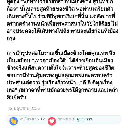
พูดถึง "พ่อท่านวาจาสิทธิ์" กับเมืองช้าง สุรินทร์ ก็
บูชาราคาเดิมเท่าองค์แรก...
ถือว่า บั้นปลายสุดท้ายของชีวิต พ่อท่านเตรียมตัว
=======2,700=======
เดินทางขึ้นไปร่วมพิธีพุทธาภิเษกที่นั่น แต่สังขารที่
เปิดดูไฟล์ 6677678
ตรากตรำงานหนักเพื่อพระศาสนาในวัยใกล้ร้อย ไม่
รูปหล่อโบราณพิมพ์ห่มคลุมใหญ่ ตามภาพ ไม่ใช้ภาพขององค์ก่อนมาแทน
กัน
อาจประคองให้เดินทางไปถึง ท่านละเสียก่อนที่เมือง
กรุง
เนื้อโลหะผสม เก่าแก่และงามเหลือหลาย ออกแบบใบหน้าได้เหมือนพ่อท่าน
มากที่สุดรุ่นหนึ่ง เป็น "พิมพ์ห่มคลุม" ที่ต่างออกไปจากปกติธรรมดาทั่วไป
ในช่วงแรกไม่ค่อยได้รับความนิยมนัก เพราะคิดกันว่าพ่อท่านคงไม่อนุญาต
การนำรูปหล่อโบราณขึ้นเมืองช้างโดยคุณเทพ จึง
ให้สร้างและไม่ผ่านการเสกจากท่าน
เป็นเสมือน "เทวดาเมืองใต้" ได้ย่างเยือนถิ่นเมือง
ต่อมาจึงรับรู้ประวัติการสร้างจริงว่า ได้รับอนุญาตสร้างในปี 2502 ในวาระที่
พ่อท่านนั่งหนักเพื่อสร้างศาลาวัดธาตุน้อย(พระธาตุน้อย) แต่ปีนั้นมีวัตถุ
ช้างจริงแท้สมความตั้งใจในวาระท้ายสุดของ
ชีวิต
มงคลหลากหลาย รูปหล่อใหญ่กว่าทั่วๆไปจึงถูกเมินมองข้ามไป จากนักสะสม
ขอบารมีท่านคุ้มครองดูแลคุณเทพและครอบครัว
กว่าจะรู้ว่า "ใช่" ก็เกือบสาย!
ประสบแต่ความรุ่งเรืองก้าวหน้า..."ดี ดี ดีทุกเรื่อง
พิเศษตรงที่รูปหล่อใหญ่นี้ ..."พิมพ์นิยม" การหล่อนามพ่อท่าน หล่อว่า "พ่อ
ท่านคลาย" ตกไม้โท...(((หล่อไม่ติดเพราะชิดขอบบนมากเกินไป)))
เหอ" สมวาจาที่ท่านมักอวยพรให้ลูกหลานและเหล่า
ศิษย์ครับ
กลับถือเป็นเรื่องมงคล คลายทุกข์ คลายโศก คลายจากเรื่องร้ายให้กลับกลาย
เป็นดี ตามประสานักสะสมยุคพุทธพาณิชย์ที่ชอบตีความเพื่อสร้างราคา
13 มิถุนายน 2026
แต่ความจริงแล้ว จะเป็นพิมพ์ไหน ก็สุดยอดดีทั้งสิ้น เมื่อผ่าน "ปราณ
บริสุทธิ์" อันเปี่ยมพลังศักดิ์สิทธิ์ อริยสงฆ์องค์นี้!
อนุโมทนา x
12
รักเลย x
2
ดูรายการ
เปิดดูไฟล์ 6677679
ห่มคลุมด้านหลัง กับอักษร"วัดธาตุน้อย" แล้วเว้นวรรค ต่อด้วย