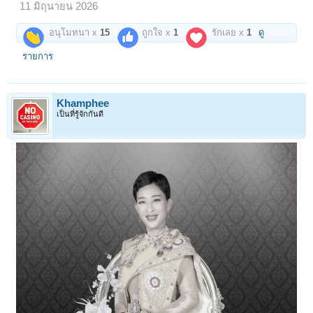
11 มิถุนายน 2026
รวมไปถึงสรรพวิชาทางจิต วิทยาการที่ศักดิ์สิทธิ์วิเศษอื่นๆ อันได้ร่ำเรียนจาก
"หลวงพ่อเงิน" แบบสายตรง!!!
อนุโมทนา x
15
ถูกใจ x
1
รักเลย x
1
ดู
เมื่อปกครอง "วัดท่าฬ่อ" ในปี 2437 วัดที่ทรุดโทรมไร้ผู้คนเหลียวแล แต่ด้วย
บารมีแก่กล้า และความมุ่งมั่นบวกกับวิทยาการยอดเยี่ยมหลายแขนง ทำให้
รายการ
"หลวงปู่ภู" สามารถพลิกฟื้นวัดที่เกือบจะร้างกลายเป็นวัดงดงาม พัฒนา
รุ่งเรือง ผู้คนเข้าวัดมากมาย
แม้แต่ สมเด็จพระมหาสมณเจ้า กรมพระยาวชิรญาณวโรรส เสด็จตรวจ
Khamphee
ราชการมณฑลสงฆ์ภาคเหนือ ในปี 2455 ได้ประทับแรมวัดท่าฬ่อ ยังทรง
เป็นที่รู้จักกันดี
ชมเชย "หลวงปู่ภู" มากมายและพระราชทานที่ฐานันดรสมณศักดิ์ ให้รับ
พระราชทานสัญญาบัตรจากพระบาทสมเด็จพระเจ้าอยู่หัว เป็น "พระครูธุระ
ศักดิ์เกียรติคุณ" เป็นพระครูพิเศษ
หลวงปู่ภูมีความเชี่ยวชาญด้านสร้างวัตถุมงคลครบถ้วนเนื้อหา ที่ขึ้นชื่อ
ลือชาสุดเป็น เหรียญหางแมลงป่องเนื้อตะกั่ว อื่นๆก็มี...
พระเนื้อผงดำ พิมพ์ปิดตา พิมพ์สมาธิ,ตะกรุดโทน มหาอุด,ผ้ายันต์,พระงา
แกะ,เหรียญใบมะยม, พระเนื้อผงพุทธคุณพิมพ์ต่างๆ...
ท่านเขียนผง ลบผง เสกผงเองด้วยเป็นคนมีวิชาฝีมือเชิงช่างสูง ลายมือสวย
ผงที่บรรจงเขียน-ลบ ทำตามตำราทุกกระบวนท่า และเสกเองตามขั้นตอนที่
ร่ำเรียน ไม่มั่นใจจะไม่มอบให้ลูกศิษย์และผู้รอรับเอาไปใช้บูชา
หนึ่งในพระเนื้อผงดำอันขึ้นชื่อลือชาของ "หลวงปู่ภู" ที่สร้างเป็น "พระปิด
ตา" พิมพ์กลีบบัว ฐานบัว มีความพิเศษด้วยการ "คลุกรัก-จุ่มรัก-ปิดทอง"
ครบถ้วนตามตำรา นำมอบให้ชมเป็นความรู้ดูเพลินว่าเป็นพระที่หายากอีก
หนึ่งพิมพ์ของท่าน