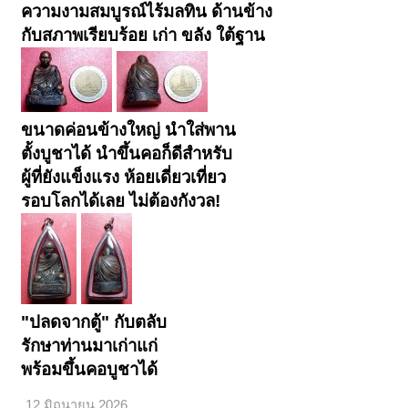
ความงามสมบูรณ์ไร้มลทิน ด้านข้าง
กับสภาพเรียบร้อย เก่า ขลัง ใต้ฐาน
ขนาดค่อนข้างใหญ่ นำใส่พาน
ตั้งบูชาได้ นำขึ้นคอก็ดีสำหรับ
ผู้ที่ยังแข็งแรง ห้อยเดี่ยวเที่ยว
รอบโลกได้เลย ไม่ต้องกังวล!
< ย้อนกลับ
1
←
→
4182
4183
4184
4185
4186
4202
ถัดไป >
"ปลดจากตู้" กับตลับ
รักษาท่านมาเก่าแก่
พร้อมขึ้นคอบูชาได้
12 มิถุนายน 2026