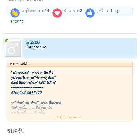
อนุโมทนา x
14
รักเลย x
2
ถูกใจ x
1
ดู
รายการ
tap206
เป็นที่รู้จักกันดี
wanwi said:
↑
"พ่อท่านคล้าย-วาจาสิทธิ์"!
รูปหล่อโบราณ"วัดธาตุน้อย"
พิมพ์นิยม"คล้าย"ไม่มี'ไม้โท'
===============
เปิดดูไฟล์ 6677677
☆"พ่อท่านคล้าย"..กายเสื่อมทรุด
ใจพิสุทธิ์............จิตหลุดพ้น
หนวิมุตติ์.........วิสุทธิ์ผล
Click to expand...
เพิ่มพูนพล.....ล้นศาสนา
--เหนืออิสาน..ผ่านไทยทั่ว
--บางกอกนัว....ห่อนกลัวล้า
รับครับ
--เทวดาใต้.........ไร้เลิกรา
--สงเคราะห์ประชา..ถ้วนหน้า ท่วมท้น!