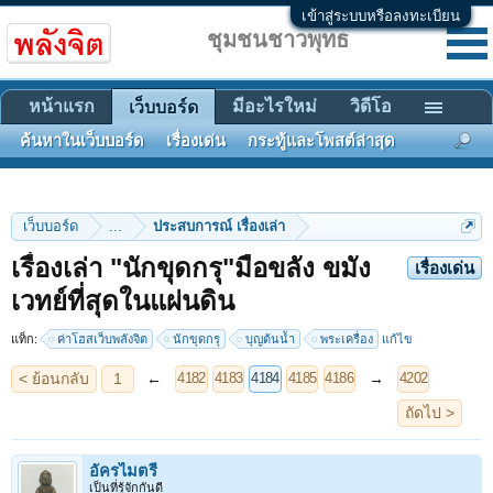
เข้าสู่ระบบหรือลงทะเบียน
ชุมชนชาวพุทธ
หน้าแรก
มีอะไรใหม่
วิดีโอ
เว็บบอร์ด
ค้นหาในเว็บบอร์ด
เรื่องเด่น
กระทู้และโพสต์ล่าสุด
เว็บบอร์ด
...
ประสบการณ์ เรื่องเล่า
เรื่องเล่า "นักขุดกรุ"มือขลัง ขมัง
เรื่องเด่น
< ย้อนกลับ
1
←
→
4182
4183
4184
4185
4186
4202
เวทย์ที่สุดในแผ่นดิน
ถัดไป >
แท็ก:
ค่าโฮสเว็บพลังจิต
นักขุดกรุ
บุญต้นน้ำ
พระเครื่อง
แก้ไข
อัครไมตรี
เป็นที่รู้จักกันดี