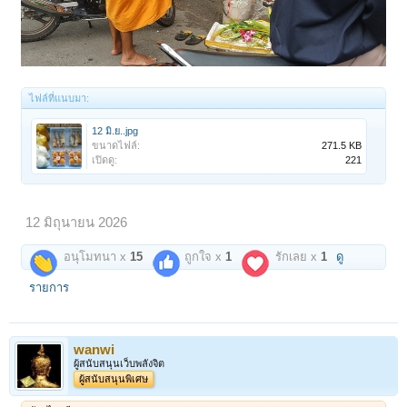
ไฟล์ที่แนบมา:
12 มิ.ย..jpg
ขนาดไฟล์:
271.5 KB
เปิดดู:
221
12 มิถุนายน 2026
อนุโมทนา x
15
ถูกใจ x
1
รักเลย x
1
ดู
รายการ
wanwi
ผู้สนับสนุนเว็บพลังจิต
ผู้สนับสนุนพิเศษ