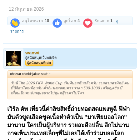
12 มิถุนายน 2026
อนุโมทนา x
10
ถูกใจ x
4
รักเลย x
1
ดู
รายการ
wanwi
ผู้สนับสนุนเว็บพลังจิต
ผู้สนับสนุนพิเศษ
chaivat chinkidjakar said:
↑
วันนี้ The 2026 FIFA World Cup เริ่มที่บอสตันแล้วครับ รวมสามอาทิตย์ คน
ที่นี่ก็สนใจเหมือนกัน ตั๋วก็แพงพอสมควร ราคา 500-1000 เหรียญครับ มี
เพื่อนเป็นคนอังกฤษอยากไปดูแต่สู้ราคาไม่ใหว..
เวิร์ล คัพ เที่ยวนี้ค่าลิขสิทธิ์ถ่ายทอดสดแพงหูฉี่ ฟีฟ่า
มันตัวขูดเลือดขูดเนื้อทำตัวเป็น "มาเฟียบอลโลก"
มานาน ใครเป็นผู้บริหาร รวยสะดือปลิ้น อีกไม่นาน
อาจเห็นประเทศเล็กๆที่ไม่เคยได้เข้าร่วมบอลโลก