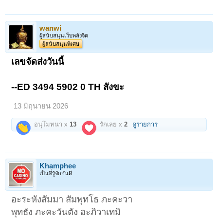
จ.นครศรีธรรมราช
ผิวพรรณ วรรณะ สวยเยี่ยม เปี่ยมความเก่า ไม่เคยผ่านการใช้บูชา แต่ความ
wanwi
เก่าของโลหะอายุกว่า 60 ปี มีกระแสเข้มทรงพลัง ยิ่งดูยิ่งขลัง ยิ่งมองยิ่ง
ประทับใจ!
ผู้สนับสนุนเว็บพลังจิต
เปิดดูไฟล์ 6677682
เปิดดูไฟล์ 6677683
เปิดดูไฟล์ 6677684
ผู้สนับสนุนพิเศษ
ความงามสมบูรณ์ไร้มลทิน ด้านข้าง
กับสภาพเรียบร้อย เก่า ขลัง ใต้ฐาน
เลขจัดส่งวันนี้
เปิดดูไฟล์ 6677680
เปิดดูไฟล์ 6677681
ขนาดค่อนข้างใหญ่ นำใส่พาน
ตั้งบูชาได้ นำขึ้นคอก็ดีสำหรับ
--ED 3494 5902 0 TH สังขะ
ผู้ที่ยังแข็งแรง ห้อยเดี่ยวเที่ยว
รอบโลกได้เลย ไม่ต้องกังวล!
13 มิถุนายน 2026
เปิดดูไฟล์ 6677685
เปิดดูไฟล์ 6677686
"ปลดจากตู้" กับตลับ
รักษาท่านมาเก่าแก่
อนุโมทนา x
13
รักเลย x
2
ดูรายการ
พร้อมขึ้นคอบูชาได้
Khamphee
เป็นที่รู้จักกันดี
อะระหังสัมมา สัมพุทโธ ภะคะวา
พุทธัง ภะคะวันตัง อะภิวาเทมิ