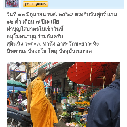
ผู้สนับสนุนพิเศษ
วันที่ ๑๒ มิถุนายน พ.ศ. ๒๕๖๙ ตรงกับวันศุกร์ แรม
๑๒ ค่ำ เดือน ๗ ปีมะเมีย
ทำบุญใส่บาตรในเช้าวันนี้
อนุโมทนาบุญร่วมกันครับ
สุทินนัง วะตะเม ทานัง อาสะวักขะยาวะหัง
นิพพานะ ปัจจะโย โหตุ ปัจจุบันเนกาเล