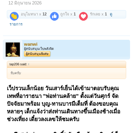
12 มิถุนายน 2026
~~~~~~~~~~~~~~~
นี่ขนาดว่า "พ่อท่านคล้าย" มีความพิการที่ขาก่อนวัยบวช ทำให้เดินเหินไม่
อนุโมทนา x
12
ถูกใจ x
1
รักเลย x
1
ดู
ถนัด ไปไหนต้องมีคนประคอง อุ้ม หาม นั่งแคร่ บารมียิ่งใหญ่ของท่านยัง
สร้างคุณูปการกับ "พระพุทธศาสนา" และสังคมตลอดชีวิตไม่เคยคิดหยุด
รายการ
พัก!!!
เหนือ ใต้ ออก ตก อิสาน กรุงเทพ หากเป็นกิจนิมนต์เพื่อสร้างวัด โบสถ์ วิหาร
ศาลา พระเจดีย์ พระพุทธรูปใหญ่ เสนาสถานเพื่อการพระศาสนา นิมนต์มา
wanwi
เถอะ ท่านเมตตาไปให้ทุกที่...!
ผู้สนับสนุนเว็บพลังจิต
ผู้สนับสนุนพิเศษ
แม้บั้นปลายท้ายสุดของชีวิต ท่านยังรับนิมนต์เพื่อเดินทางไปงาน "จังหวัด
สุรินทร์" ถิ่นเมืองช้าง แต่เดินทางจากใต้มาถึงเมืองกรุงท่านก็อาพาธกระทัน
tap206 said:
↑
หันในวันที่ 22 พฤศจิกายน 2513 ต้องนำเข้ารักษาโรงพยาบาลพระมงกุฏ
เป็นเวลา 14 วัน
รับครับ
ที่สุด สังขารอันตรากตรำงานหนักเพื่อพระพุทธศาสนาและสังคมรอบทิศ ก็
ยากยื้อหยุด วันที่ 5 ธันวาคม 2513 อันอุดมฤกษ์ของมวลชาวไทยทั่วประเทศ
เว็ปรวนเล็กน้อย วันเสาร์เย็นได้เข้ามาตอบรับคุณ
ตรงกับ"วันเฉลิมพระชนมพรรษา"...
เทพที่อาราธนา "พ่อท่านคล้าย" ตั้งแต่วันศุกร์ จัด
พ่อท่านคล้าย "เทวดาเมืองใต้" ก็มรณภาพอย่างสงบ เวลา 23.05 น!
ปัจจัยมาพร้อม บุญ-ทานบารมีเต็มที่ ต้องขอบคุณ
สิริอายุ "พ่อท่านวาจาสิทธิ์" 96 ปี พรรษา 76 สรีระสังขารไม่เน่าเปื่อยของพ่อ
หลายๆ เด็กแจ้งว่าส่งท่านเดินทางขึ้นเมืองช้างเมื่อ
ท่าน ประดิษฐานในโลงแก้วในองค์พระเจดีย์วัดพระธาตุน้อย ตราบ
ปัจจุบัน!!!
ช่วงเที่ยง เดี๋ยวลงเลขให้ชมครับ
อีกหนึ่งองค์ที่รับจากพี่สาวคนโต และคุณป้าแฟนพันธุ์แท้ตัวจริงของพ่อ
ท่าน..."ปลดจากตู้" นำรูปหล่อใหญ่ "พ่อท่านวาจาสิทธิ์" มอบสมาชิกร่วมบุญ