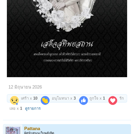
สำหรับผู้ชื่นชอบในปฏิปทาและคุณประเสริฐล้ำเลิศ "หลวงปู่ภู" ปรารถนา
บูชา ก็ยินดีมอบให้ร่วมบุญ...
=======3,500=======
เปิดดูไฟล์ 6677379
ปิดตากลีบบัว ฐานบัว เนื้อผงดำคลุกรัก และลงรักอีกครั้ง กาลเวลาที่ผ่านมา
นาน ทำให้รักเริ่มรานปริแยก แต่รักษาไว้ดี ทำให้สภาพคงสวยงาม ไร้ที่ติ!
นอกจากรอย "ราน" ของรักที่เปรียบเสมือน "เปลือก" ห่อหุ้มผงดำล้ำค่าแล้ว
พระปิดตาองค์นี้ ไม่มีร่องรอยเสียหายอื่นเลย
เปิดดูไฟล์ 6677380
หลังประทุน เรียบง่ายไม่มีการจาร เพราะลงรักปิดทองทั้งองค์ แต่ทองหลุด
ลอกไปหมด เหลือเท่าที่เห็น
เปิดดูไฟล์ 6677383
เปิดดูไฟล์ 6677384
เปิดดูไฟล์ 6677385
ความสมบูรณ์ของขอบข้างทั้งคู่
และด้านล่างองค์พระที่ไร้ริ้วรอย
เปิดดูไฟล์ 6677381
เปิดดูไฟล์ 6677382
12 มิถุนายน 2026
ขนาดเหมาะต่อการขึ้นคอบูชา
ไม่เล็ก-ไม่ใหญ่เป็นกลางๆพอดี
เศร้า x
10
อนุโมทนา x
3
ถูกใจ x
1
รัก
หลวงปู่ภู ธัมมโชติ "ผู้สว่างในธรรม" เกิดเดือน 6 ปีเถาะ พ.ศ.2398 ณ บ้าน
เลย x
1
ดูรายการ
ผักไห่ อยุธยา ย้ายภูมิลำเนากับบิดา มาอยู่ที่หาดมูลกระบือ ต.
ไผ่ขวาง อ.เมือง พิจิตร เมื่ออายุได้ 8 ขวบ บรรพชาเป็นสามเณรเมื่ออายุ 16
ปี และอุปสมบทปี 2422 ในวัย 23 ปี
Pattana
ท่านละสังขารอย่างสงบ วันที่ 4 ตุลาคม 2467 สิริอายุ 69 ปี 46 พรรษา
ผู้สนับสนุนเว็บพลังจิต