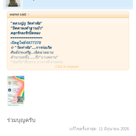
wanwi said:
↑
"หลวงปู่ภู วัดท่าฬ่อ"
"ปิดตาผงดำฐานบัว"
คลุกรักลงรักปิดทอง
===============
เปิดดูไฟล์ 6677378
☆ "วัดท่าฬ่อ"....การก่อเกิด
ศิษย์ประเสริฐ...เฉิดฉายฉาน
ตำนานหนึ่ง.......ถึง"บางคลาน"
"พ่อเงิน"ต้นธาร..อาจารย์ สายตรง
Click to expand...
--"หลวงปู่ภู"....ผู้สืบสาน
--สำเร็จฌาน..ว่านดินผง
--ลง'รัก'สวย...ด้วยบรรจง
--จิตมั่นคง.....สมทรง ศิษย์เอก!
~~~~~~~~~~~~~~~
คงไม่อรรถาธิบายกันมาก สำหรับชื่อเสียงเรียงนาม เกียรติประวัติเกรียงไกร
ของ "หลวงปู่ภู ธัมมโชติ" ผู้สว่างในธรรมแห่ง "วัดท่าฬ่อ" หนึ่งในศิษย์ของ
"หลวงพ่อเงิน บางคลาน" เทพเจ้าแห่งแดนชาละวัน!!!
หลวงปู่ภู รับสืบทอดวิทยาการจาก "หลวงพ่อเงิน" ในการร่วมเดินธุดงค์
ร่วมบุญครับ
หลายครั้งหลายหน ฝึกจิตกล้าแข็ง ยุคสมัยที่ป่าดงพงดิบเต็มไปด้วยเสือ ช้าง
หมี อสรพิษร้าย ฯลฯ การเดินป่าเอกอุได้รับวิชาการด้านแพทย์โบราณ และ
แก้ไขครั้งล่าสุด:
11 มิถุนายน 2026
รู้จักสมุนไพรมีคุณประโยชน์ทุกชนิด...