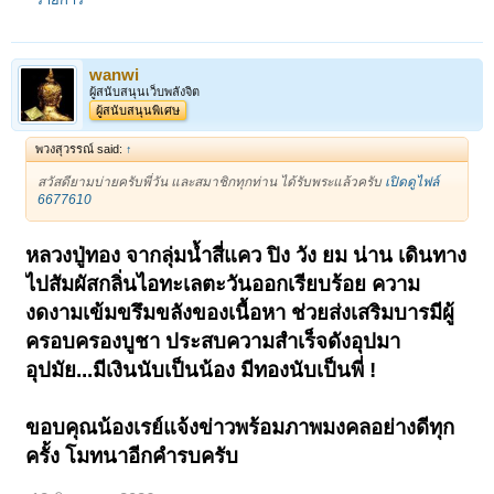
wanwi
ผู้สนับสนุนเว็บพลังจิต
ผู้สนับสนุนพิเศษ
พวงสุวรรณ์ said:
↑
สวัสดียามบ่ายครับพี่วัน และสมาชิกทุกท่าน ได้รับพระแล้วครับ
เปิดดูไฟล์
6677610
หลวงปู่ทอง จากลุ่มน้ำสี่แคว ปิง วัง ยม น่าน เดินทาง
ไปสัมผัสกลิ่นไอทะเลตะวันออกเรียบร้อย ความ
งดงามเข้มขรึมขลังของเนื้อหา ช่วยส่งเสริมบารมีผู้
ครอบครองบูชา ประสบความสำเร็จดังอุปมา
อุปมัย...มีเงินนับเป็นน้อง มีทองนับเป็นพี่ !
ขอบคุณน้องเรย์แจ้งข่าวพร้อมภาพมงคลอย่างดีทุก
ครั้ง โมทนาอีกคำรบครับ