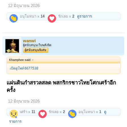
12 มิถุนายน 2026
อนุโมทนา x
14
รักเลย x
2
ดูรายการ
wanwi
ผู้สนับสนุนเว็บพลังจิต
ผู้สนับสนุนพิเศษ
Khamphee said:
↑
เปิดดูไฟล์ 6677538
แผ่นดินกำสรวลสลด พสกริกรชาวไทยโศกเศร้าอีก
ครั้ง
12 มิถุนายน 2026
เศร้า x
11
รักเลย x
2
อนุโมทนา x
1
ดู
รายการ