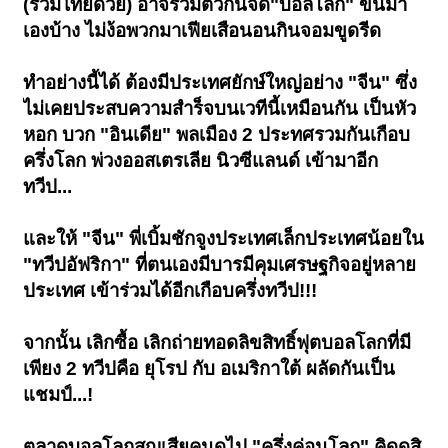
(รวมไทยด้วย) อาจรวมตัวกันจัด"บอลโลก" ขึ้นมา
เองบ้าง ไม่ง้อพวกมาเฟียเสือนอนกินจอมขูดรีด
ทำอย่างนี้ได้ ต้องมีประเทศยักษ์ใหญ่อย่าง "จีน" ซึ่ง
ไม่เคยประสบความสำร็จบนเวทีนี้เหมือนกัน เป็นหัว
หอก บวก "อินเดีย" พลเมือง 2 ประทศรวมกันเกือบ
ครึ่งโลก พ่วงออสเตรเลีย นิวซีแลนด์ เข้ามาอีก
ทวีป...
และให้ "จีน" พี่เบิ้มชักจูงประเทศเล็กประเทศน้อยใน
"ทวีปอัฟริกา" ที่ตนเองมีบารมีคุมเศรษฐกิจอยู่หลาย
ประเทศ เข้าร่วมได้อีกเกือบครึ่งทวีป!!!
จากนั้น เลิกซื้อ เลิกถ่ายทอดลิขสิทธิ์ฟุตบอลโลกที่มี
เพียง 2 ทวีปคือ ยุโรป กับ อเมริกาใต้ ผลัดกั
นเป็น
แชมป์...!
ตลาดบอลโลกสูญเสียคนดูไป "ครึ่งค่อนโลก" คิดดูสิ