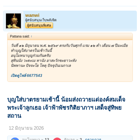
wanwi
ผู้สนับสนุนเว็บพลังจิต
ผู้สนับสนุนพิเศษ
Pattana said:
↑
วันที่ ๑๒ มิถุนายน พ.ศ. ๒๕๖๙ ตรงกับวันศุกร์ แรม ๑๒ ค่ำ เดือน ๗ ปีมะเมีย
ทำบุญใส่บาตรในเช้าวันนี้
อนุโมทนาบุญร่วมกันครับ
สุทินนัง วะตะเม ทานัง อาสะวักขะยาวะหัง
นิพพานะ ปัจจะโย โหตุ ปัจจุบันเนกาเล
เปิดดูไฟล์ 6677543
บุญใส่บาตรยามเช้านี้ น้อมส่งถวายแด่องค์สมเด็จ
พระเจ้าลูกเธอ เจ้าฟ้าพัชรกิติยาภาฯ เสด็จสู่ทิพย
สถาน
12 มิถุนายน 2026
อนุโมทนา x
13
รักเลย x
2
ดูรายการ