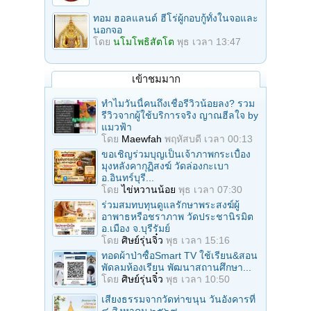
ทอม ฮอลแลนด์ ฮีโร่ผู้กอบกู้ทั้งในจอและ
นอกจอ
โดย
นโมโพธิสัตโต
พุธ เวลา 13:47
เข้าชมมาก
ทำไมวันนี้คนถึงเชื่อรีวิวน้อยลง? รวม
รีวิวจากผู้ใช้บริการจริง ญาณฮีลใจ by
แมวฟ้า
โดย
Maewfah
พฤหัสบดี เวลา 00:13
ขอเชิญร่วมบุญเป็นเจ้าภาพกระเบื้อง
มุงหลังคากุฏิสงฆ์ วัดล่องกะเบา
อ.อินทร์บุรี...
โดย
ไข่หวานน้อย
พุธ เวลา 07:30
ร่วมสมทบทุนดูแลรักษาพระสงฆ์ผู้
อาพาธหรือชราภาพ วัดประชานิรมิต
อ.เมือง จ.บุรีรัมย์
โดย
ศิษย์รุ่นจิ๋ว
พุธ เวลา 15:16
ทอดผ้าป่าซื้อSmart TV ใช้เรียน&สอน
พัดลมห้องเรียน พัฒนาสถานศึกษา...
โดย
ศิษย์รุ่นจิ๋ว
พุธ เวลา 10:50
เสียงธรรมจากวัดท่าขนุน วันอังคารที่