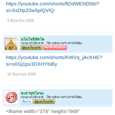
https://youtube.com/shorts/ftDdWEND0bI?
si=5sDIpZ0w5plQVIQ-
9 มิถุนายน 2026
นโมโพธิสัตโต
ก่อนตายไปอีกชาติ .. ใช้กายสังขารสร้างกำลังให้คุ้ม
ผู้ดูแลเว็บบอร์ด
สมาชิก Premium
https://youtube.com/shorts/KWVq_jAcKHE?
si=s0Gj1px3DXHYbiBy
10 มิถุนายน 2026
ยะธาพุทโมนะ
ก่อนตายไปอีกชาติ .. ใช้กายสังขารสร้างกำลังให้คุ้ม
ทีมงาน
ผู้ดูแลเว็บบอร์ด
<iframe width="376" height="669"