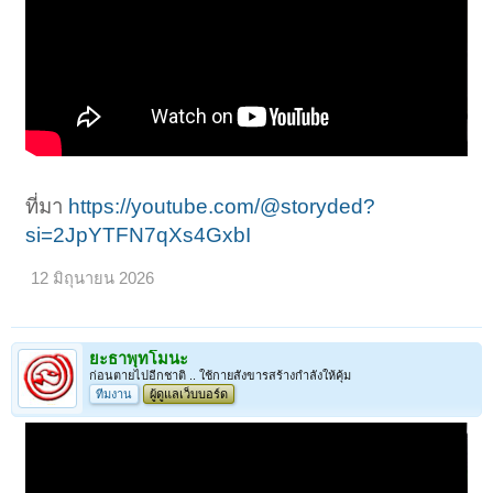
ที่มา
https://youtube.com/@storyded?
si=2JpYTFN7qXs4GxbI
12 มิถุนายน 2026
ยะธาพุทโมนะ
ก่อนตายไปอีกชาติ .. ใช้กายสังขารสร้างกำลังให้คุ้ม
ทีมงาน
ผู้ดูแลเว็บบอร์ด