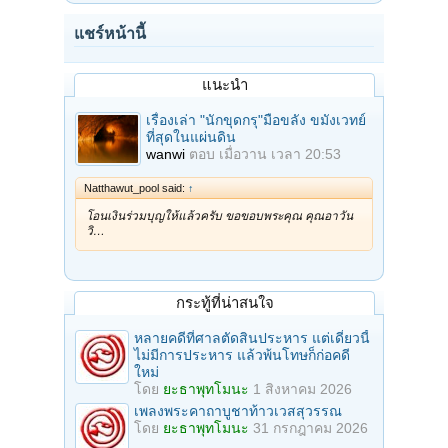
แชร์หน้านี้
แนะนำ
เรื่องเล่า "นักขุดกรุ"มือขลัง ขมังเวทย์
ที่สุดในแผ่นดิน
wanwi
ตอบ
เมื่อวาน เวลา 20:53
Natthawut_pool said:
↑
โอนเงินร่วมบุญให้แล้วครับ ขอขอบพระคุณ คุณอาวัน
วิ…
กระทู้ที่น่าสนใจ
หลายคดีที่ศาลตัดสินประหาร แต่เดี๋ยวนี้
ไม่มีการประหาร แล้วพ้นโทษก็ก่อคดี
ใหม่
โดย
ยะธาพุทโมนะ
1 สิงหาคม 2026
เพลงพระคาถาบูชาท้าวเวสสุวรรณ
โดย
ยะธาพุทโมนะ
31 กรกฎาคม 2026