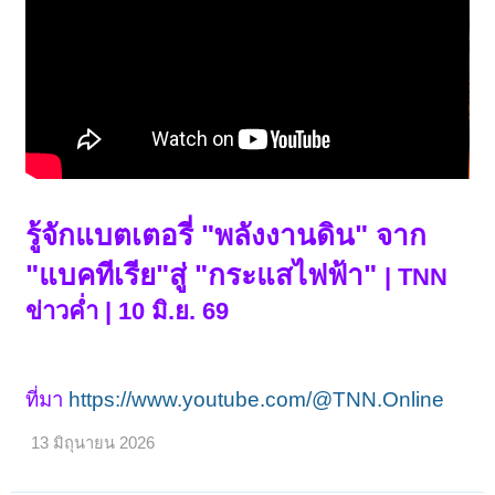
รู้จักแบตเตอรี่ "พลังงานดิน" จาก
"แบคทีเรีย"สู่ "กระแสไฟฟ้า"
| TNN
ข่าวค่ำ | 10 มิ.ย. 69
ที่มา
https://www.youtube.com/@TNN.Online
13 มิถุนายน 2026