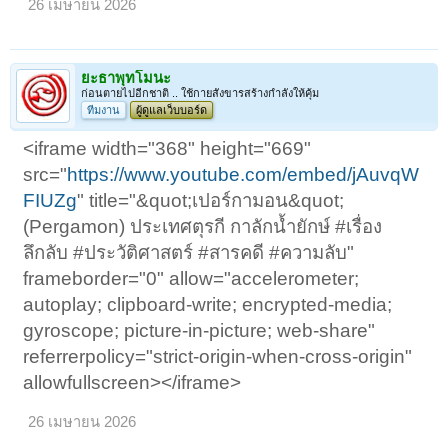
26 เมษายน 2026
ยะธาพุทโมนะ
ก่อนตายไปอีกชาติ .. ใช้กายสังขารสร้างกำลังให้คุ้ม
ทีมงาน
ผู้ดูแลเว็บบอร์ด
<iframe width="368" height="669"
src="
https://www.youtube.com/embed/jAuvqW
FIUZg
" title="&quot;เปอร์กามอน&quot;
(Pergamon) ประเทศตุรกี กาลักน้ำยักษ์ #เรื่อง
ลึกลับ #ประวัติศาสตร์ #สารคดี #ความลับ"
frameborder="0" allow="accelerometer;
autoplay; clipboard-write; encrypted-media;
gyroscope; picture-in-picture; web-share"
referrerpolicy="strict-origin-when-cross-origin"
allowfullscreen></iframe>
26 เมษายน 2026