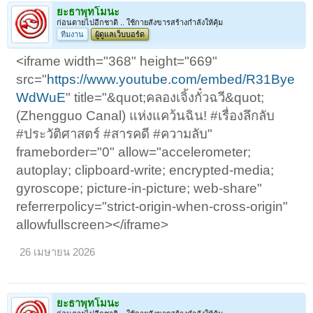
ยะธาพุทโมนะ
ก่อนตายไปอีกชาติ .. ใช้กายสังขารสร้างกำลังให้คุ้ม
ทีมงาน
ผู้ดูแลเว็บบอร์ด
<iframe width="368" height="669"
src="
https://www.youtube.com/embed/R31Bye
WdWuE
" title="&quot;คลองเจิ้งกั๋วฉวี&quot;
(Zhengguo Canal) แห่งแคว้นฉิน! #เรื่องลึกลับ
#ประวัติศาสตร์ #สารคดี #ความลับ"
frameborder="0" allow="accelerometer;
autoplay; clipboard-write; encrypted-media;
gyroscope; picture-in-picture; web-share"
referrerpolicy="strict-origin-when-cross-origin"
allowfullscreen></iframe>
26 เมษายน 2026
ยะธาพุทโมนะ