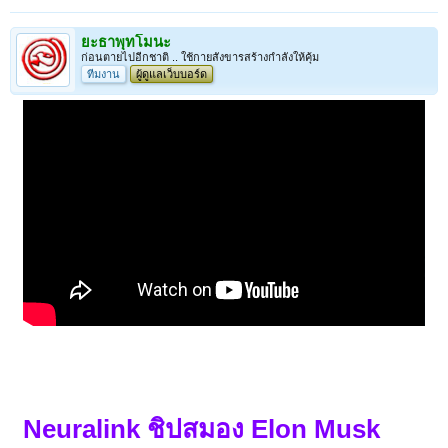
ยะธาพุทโมนะ
ก่อนตายไปอีกชาติ .. ใช้กายสังขารสร้างกำลังให้คุ้ม
ทีมงาน
ผู้ดูแลเว็บบอร์ด
Neuralink ชิปสมอง Elon Musk