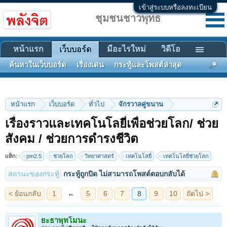
เข้าสู่ระบบหรือลงทะเบียน
ชุมชนชาวพุทธ
หน้าแรก
มีอะไรใหม่
วิดีโอ
เว็บบอร์ด
ค้นหาในเว็บบอร์ด
เรื่องเด่น
กระทู้และโพสต์ล่าสุด
หน้าแรก
เว็บบอร์ด
ทั่วไป
จักรวาลคู่ขนาน
เรื่องราวและเทคโนโลยี่เพื่อช่วยโลก/ ช่วย
สังคม / ช่วยการดำรงชีวิต
< ย้อนกลับ
1
←
5
6
7
8
9
10
ถัดไป >
แท็ก:
pm2.5
ช่วยโลก
วิทยาศาสตร์
เทคโนโลยี่
เทคโนโลยี่ช่วยโลก
สถานะของกระทู้:
กระทู้ถูกปิด ไม่สามารถโพสต์ตอบกลับได้
ยะธาพุทโมนะ