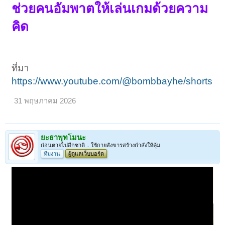
ช่วยคนอัมพาตให้เล่นเกมด้วยความ
คิด
ที่มา
https://www.youtube.com/@bombbayhe/shorts
< ย้อนกลับ
1
←
5
6
7
8
9
10
ถัดไป >
31 พฤษภาคม 2026
ยะธาพุทโมนะ
ก่อนตายไปอีกชาติ .. ใช้กายสังขารสร้างกำลังให้คุ้ม
ทีมงาน
ผู้ดูแลเว็บบอร์ด