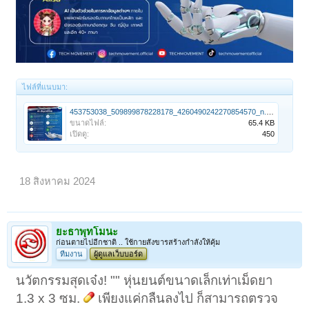
ไฟล์ที่แนบมา:
453753038_509899878228178_4260490242270854570_n.jpg
ขนาดไฟล์:
65.4 KB
เปิดดู:
450
18 สิงหาคม 2024
ยะธาพุทโมนะ
ก่อนตายไปอีกชาติ .. ใช้กายสังขารสร้างกำลังให้คุ้ม
ทีมงาน
ผู้ดูแลเว็บบอร์ด
นวัตกรรมสุดเจ๋ง! "" หุ่นยนต์ขนาดเล็กเท่าเม็ดยา
1.3 x 3 ซม.
เพียงแค่กลืนลงไป ก็สามารถตรวจ