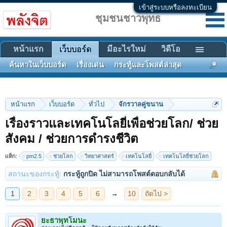
เข้าสู่ระบบหรือลงทะเบียน
ชุมชนชาวพุทธ
หน้าแรก
มีอะไรใหม่
วิดีโอ
เว็บบอร์ด
ค้นหาในเว็บบอร์ด
เรื่องเด่น
กระทู้และโพสต์ล่าสุด
หน้าแรก
เว็บบอร์ด
ทั่วไป
จักรวาลคู่ขนาน
เรื่องราวและเทคโนโลยี่เพื่อช่วยโลก/ ช่วย
สังคม / ช่วยการดำรงชีวิต
1
2
3
4
5
6
→
10
ถัดไป >
แท็ก:
pm2.5
ช่วยโลก
วิทยาศาสตร์
เทคโนโลยี่
เทคโนโลยี่ช่วยโลก
สถานะของกระทู้:
กระทู้ถูกปิด ไม่สามารถโพสต์ตอบกลับได้
ยะธาพุทโมนะ