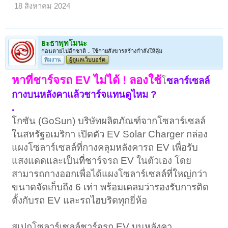
18 สิงหาคม 2024
ยะธาพุทโมนะ
ก่อนตายไปอีกชาติ .. ใช้กายสังขารสร้างกำลังให้คุ้ม
ทีมงาน
ผู้ดูแลเว็บบอร์ด
หาที่ชาร์จรถ EV ไม่ได้ ! ลองใช้
โ
ซลาร์เซลล์
กางบนหลังคาแล้วชาร์จแทนดูไหม ?
.
โกซัน (GoSun) บริษัทผลิตภัณฑ์จากโซลาร์เซลล์
ในสหรัฐอเมริกา เปิดตัว EV Solar Charger กล่อง
แผงโซลาร์เซลล์ที่กางคลุมหลังคารถ EV เพื่อรับ
แสงแดดและเป็นที่ชาร์จรถ EV ในตัวเอง โดย
สามารถกางออกเพื่อได้แผงโซลาร์เซลล์ที่ใหญ่กว่า
ขนาดจัดเก็บถึง 6 เท่า พร้อมเคลมว่ารองรับการติด
ตั้งกับรถ EV และรถไฮบริดทุกยี่ห้อ
สเปกโซลาร์เซลล์ชาร์จรถ EV บนหลังคา