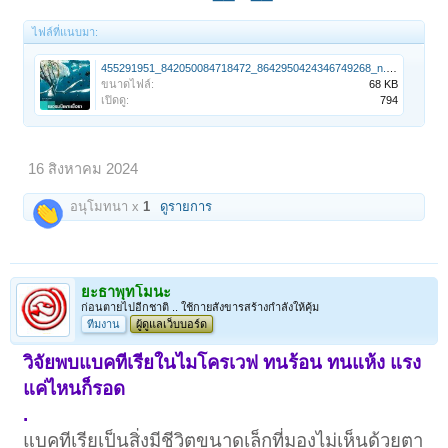
ไฟล์ที่แนบมา:
455291951_842050084718472_8642950424346749268_n.jpg
ขนาดไฟล์:
68 KB
เปิดดู:
794
16 สิงหาคม 2024
อนุโมทนา x
1
ดูรายการ
ยะธาพุทโมนะ
ก่อนตายไปอีกชาติ .. ใช้กายสังขารสร้างกำลังให้คุ้ม
ทีมงาน
ผู้ดูแลเว็บบอร์ด
วิจัยพบแบคทีเรียในไมโครเวฟ ทนร้อน ทนแห้ง แรง
แค่ไหนก็รอด
.
แบคทีเรียเป็นสิ่งมีชีวิตขนาดเล็กที่มองไม่เห็นด้วยตา