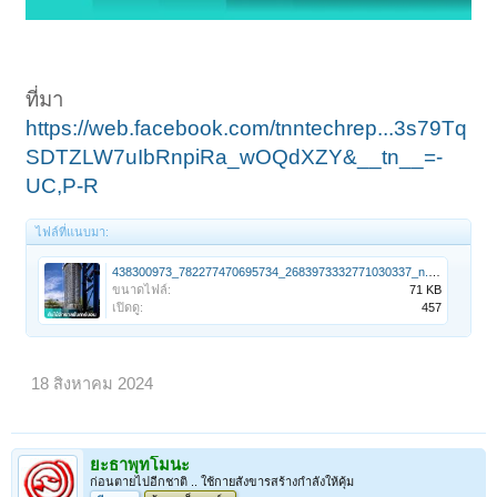
ที่มา
https://web.facebook.com/tnntechrep...3s79Tq
SDTZLW7uIbRnpiRa_wOQdXZY&__tn__=-
UC,P-R
ไฟล์ที่แนบมา:
438300973_782277470695734_2683973332771030337_n.jpg
ขนาดไฟล์:
71 KB
เปิดดู:
457
18 สิงหาคม 2024
ยะธาพุทโมนะ
ก่อนตายไปอีกชาติ .. ใช้กายสังขารสร้างกำลังให้คุ้ม