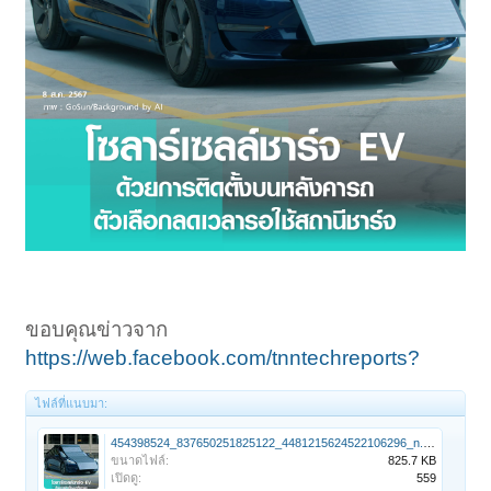
ขอบคุณข่าวจาก
https://web.facebook.com/tnntechreports?
ไฟล์ที่แนบมา:
454398524_837650251825122_4481215624522106296_n.jpg
ขนาดไฟล์:
825.7 KB
เปิดดู:
559