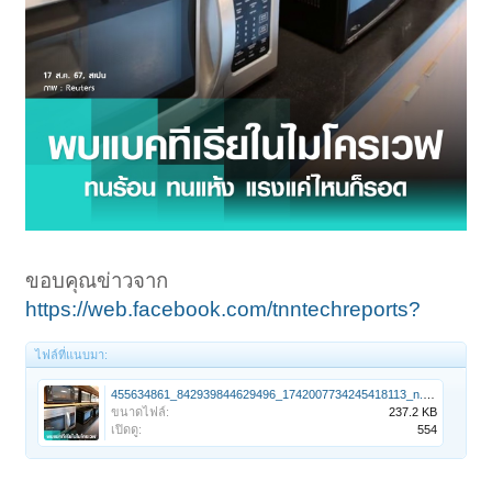
ขอบคุณข่าวจาก
https://web.facebook.com/tnntechreports?
ไฟล์ที่แนบมา:
455634861_842939844629496_1742007734245418113_n.jpg
ขนาดไฟล์:
237.2 KB
เปิดดู:
554