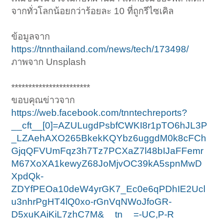
จากทั่วโลกน้อยกว่าร้อยละ 10 ที่ถูกรีไซเคิล
ข้อมูลจาก
https://tnnthailand.com/news/tech/173498/
ภาพจาก Unsplash
***********************
ขอบคุณข่าวจาก
https://web.facebook.com/tnntechreports?
__cft__[0]=AZULugdPsbfCWKI8r1pTO6hJL3P
_LZAehAXO265BkekKQYbz6uggdM0k8cFCh
GjqQFVUmFqz3h7Tz7PCXaZ7l48bIJaFFemr
M67XoXA1kewyZ68JoMjvOC39kA5spnMwD
XpdQk-
ZDYfPEOa10deW4yrGK7_Ec0e6qPDhIE2Ucl
u3nhrPgHT4lQ0xo-rGnVqNWoJfoGR-
D5xuKAiKiL7zhC7M&__tn__=-UC,P-R