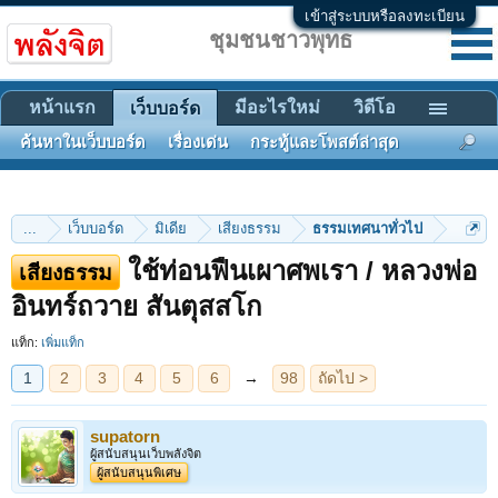
เข้าสู่ระบบหรือลงทะเบียน
ชุมชนชาวพุทธ
หน้าแรก
มีอะไรใหม่
วิดีโอ
เว็บบอร์ด
ค้นหาในเว็บบอร์ด
เรื่องเด่น
กระทู้และโพสต์ล่าสุด
...
เว็บบอร์ด
มิเดีย
เสียงธรรม
ธรรมเทศนาทั่วไป
ใช้ท่อนฟืนเผาศพเรา / หลวงพ่อ
เสียงธรรม
1
2
3
4
5
6
→
98
ถัดไป >
อินทร์ถวาย สันตุสสโก
แท็ก:
เพิ่มแท็ก
supatorn
ผู้สนับสนุนเว็บพลังจิต
ผู้สนับสนุนพิเศษ