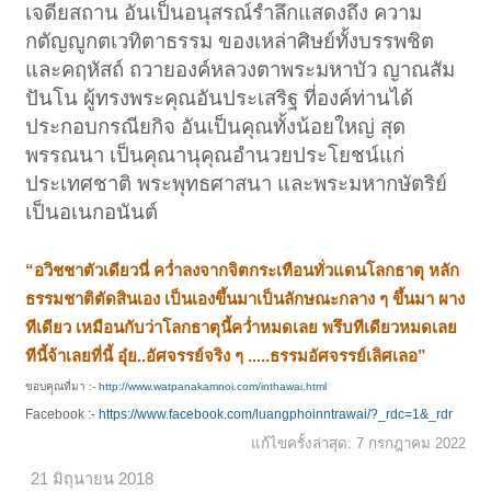
เจดียสถาน อันเป็นอนุสรณ์รำลึกแสดงถึง ความ
กตัญญูกตเวทิตาธรรม ของเหล่าศิษย์ทั้งบรรพชิต
และคฤหัสถ์ ถวายองค์หลวงตาพระมหาบัว ญาณสัม
ปันโน ผู้ทรงพระคุณอันประเสริฐ ที่องค์ท่านได้
ประกอบกรณียกิจ อันเป็นคุณทั้งน้อยใหญ่ สุด
พรรณนา เป็นคุณานุคุณอำนวยประโยชน์แก่
ประเทศชาติ พระพุทธศาสนา และพระมหากษัตริย์
เป็นอเนกอนันต์
“อวิชชาตัวเดียวนี่ คว่ำลงจากจิตกระเทือนทั่วแดนโลกธาตุ หลัก
ธรรมชาติตัดสินเอง เป็นเองขึ้นมาเป็นลักษณะกลาง ๆ ขึ้นมา ผาง
ทีเดียว เหมือนกับว่าโลกธาตุนี้คว่ำหมดเลย พรึบทีเดียวหมดเลย
ทีนี้จ้าเลยที่นี้ อุ๋ย..อัศจรรย์จริง ๆ .....ธรรมอัศจรรย์เลิศเลอ”
ขอบคุุณที่มา :-
http://www.watpanakamnoi.com/inthawai.html
Facebook :-
https://www.facebook.com/luangphoinntrawai/?_rdc=1&_rdr
แก้ไขครั้งล่าสุด:
7 กรกฎาคม 2022
21 มิถุนายน 2018