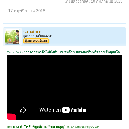
แก้ไขครั้งล่าสุด:
10 กุมภาพันธ์ 2025
17 พฤศจิกายน 2018
supatorn
ผู้สนับสนุนเว็บพลังจิต
ผู้สนับสนุนพิเศษ
"การภาวนาถ้าไม่บังคับ..อย่าหวัง"
/
หลวงพ่ออินทร์ถวาย สันตุสสโก
23 ก.ย. 60 ค่ำ
"หลักพิสูจน์ตายเกิดตายสูญ"
19 ต.ค. 61 ค่ำ
(52.47 นาที) วัดป่าภูก้อน vdo