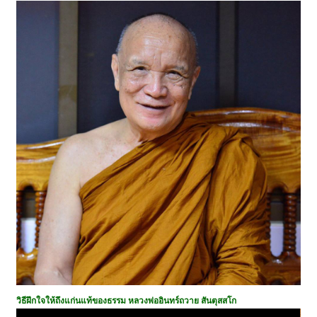
วิธีฝึกใจให้ถึงแก่นแท้ของธรรม หลวงพ่ออินทร์ถวาย สันตุสสโก