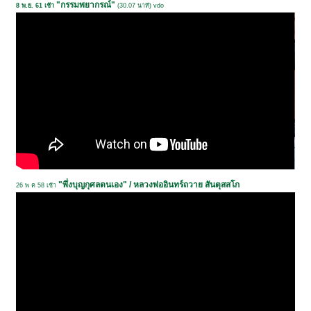
"กรรมพยากรณ์"
8 พ.ย. 61 เช้า
(30.07 นาที) vdo
"พึ่งบุญกุศลตนเอง" / หลวงพ่ออินทร์ถวาย สันตุสสโก
26 พ ค 58 เช้า