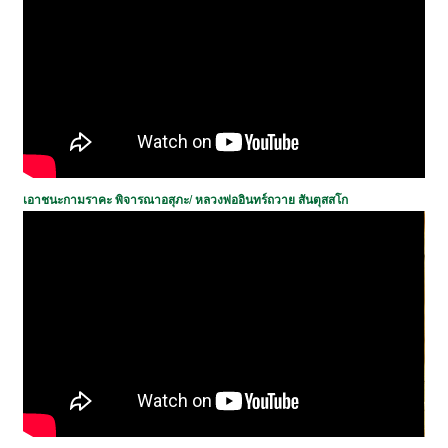
เอาชนะกามราคะ พิจารณาอสุภะ
/
หลวงพ่ออินทร์ถวาย สันตุสสโก