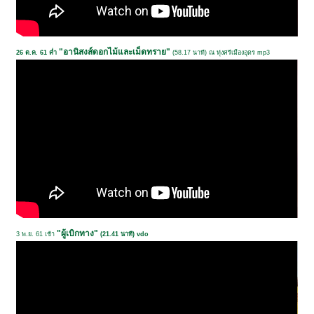
"อานิสงส์ดอกไม้และเม็ดทราย"
26 ต.ค. 61 ค่ำ
(58.17 นาที) ณ ทุ่งศรีเมืองอุดร mp3
"ผู้เบิกทาง"
3 พ.ย. 61 เช้า
(21.41 นาที) vdo