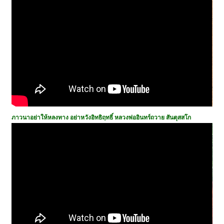
ภาวนาอย่าให้หลงทาง อย่าหวังอิทธิฤทธิ์ หลวงพ่ออินทร์ถวาย
สันตุสสโก