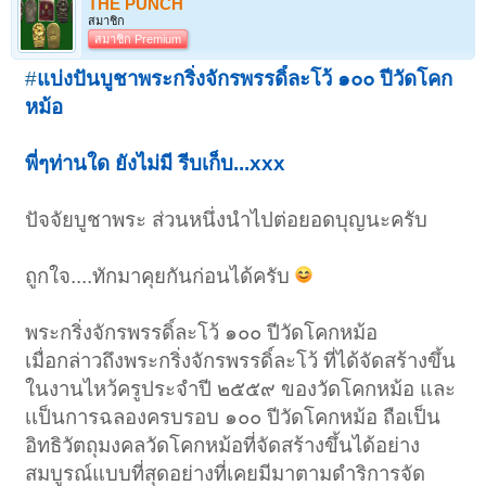
THE PUNCH
สมาชิก
สมาชิก Premium
#
แบ่งปันบูชาพระกริ่งจักรพรรดิ์ละโว้
๑๐๐ ปีวัดโคก
หม้อ
พี่ๆท่านใด ยังไม่มี รีบเก็บ...xxx
ปัจจัยบูชาพระ ส่วนหนึ่งนำไปต่อยอดบุญนะครับ
ถูกใจ....ทักมาคุยกันก่อนได้ครับ
พระกริ่งจักรพรรดิ์ละโว้ ๑๐๐ ปีวัดโคกหม้อ
เมื่อกล่าวถึงพระกริ่งจักรพรรดิ์ละโว้ ที่ได้จัดสร้างขึ้น
ในงานไหว้ครูประจำปี ๒๕๕๙ ของวัดโคกหม้อ และ
เเป็นการฉลองครบรอบ ๑๐๐ ปีวัดโคกหม้อ ถือเป็น
อิทธิวัตถุมงคลวัดโคกหม้อที่จัดสร้างขึ้นได้อย่าง
สมบูรณ์แบบที่สุดอย่างที่เคยมีมาตามดำริการจัด