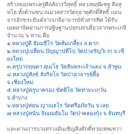
สร้างของพระครูศีลสังวรวิสุทธิ์ หลวงพ่อพิเชฐ สีลสุ
ทโธ ทั้งด้านชนวนมวลสารวัตถุธาตุศักดิ์สิทธิ์ แผ่น
จารอักขระยันต์จากเกจิอาจารย์ทั่วสารทิศ ได้รับ
เมตตาจิตผ่านการอฐิษฐานปลุกเสกเดี่ยวจากพระเกจิ
จำนวน ๖ ท่าน คือ
๑.หลวงปู่ดี ธัมมธีโร วัดส้มเกลี้ยง จ.ตาก
๒.หลวงปู่เปลี่ยน ปัญญาปทีโป วัดป่าอรัญวิเวก จ.เฃี
ยงใหม่
๓.ครูบากฤษดา สุเมโธ วัดสันพระเจ้าแดง จ.ลำพูน
๔.หลวงปู่สังข์ สังกิจโจ วัดป่าอาจารย์ตื้อ
จ.เชียงใหม่
๕.หลวงปู่ครูบาครอง ขัตติโย วัดท่ามะเกว๋น
จ.ลำปาง
๖.หลวงปู่ท่อน ญาณธโร วัดศรีอภัยวัน จ.เลย
๗.หลวงปู่สนั่น จิณณธัมโม วัดป่าคลองกุ้ง จ.จันทบุรี
และผ่านการบวงสรวงอันเชิญสิ่งศักดิ์ทวยเทพเทวา