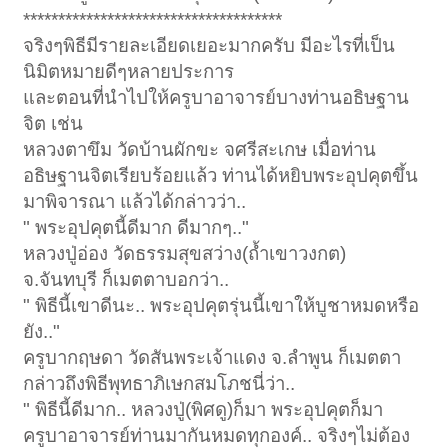
*************************************
จริงๆพิธีมีรายละเอียดเยอะมากครับ มีอะไรที่เป็น
นิมิตหมายดีๆหลายประการ
และตอนที่นำไปให้ครูบาอาจารย์บางท่านอธิษฐาน
จิต เช่น
หลวงตาขึม วัดบ้านผักขะ จศรีสะเกษ เมื่อท่าน
อธิษฐานจิตเรียบร้อยแล้ว ท่านได้หยิบพระอุปคุตขึ้น
มาพิจารณา แล้วได้กล่าวว่า..
" พระอุปคุตนี้ดีมาก ดีมากๆ.."
หลวงปู่อ่อง วัดธรรมสุขสว่าง(ถ้ำเขาวงกต)
จ.จันทบุรี ก็เมตตาบอกว่า..
" พิธีนี้เขาดีนะ.. พระอุปคุตรุ่นนี้เขาให้บูชาหมดหรือ
ยัง.."
ครูบากฤษดา วัดสันพระเจ้าแดง จ.ลำพูน ก็เมตตา
กล่าวถึงพิธีพุทธาภิเษกสมโภชนี่ว่า..
" พิธีนี้ดีมาก.. หลวงปู่(พิศดู)ก็มา พระอุปคุตก็มา
ครูบาอาจารย์ท่านมากันหมดทุกองค์.. จริงๆไม่ต้อง