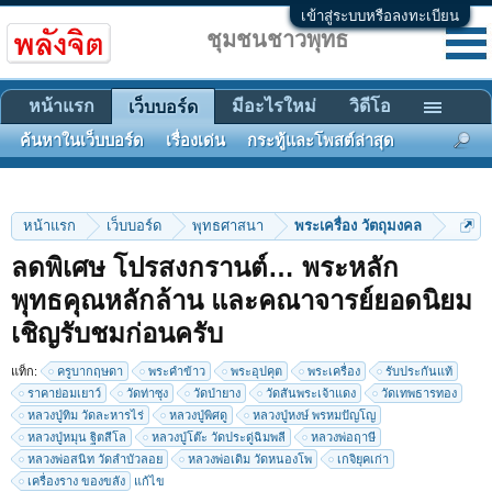
เข้าสู่ระบบหรือลงทะเบียน
ชุมชนชาวพุทธ
หน้าแรก
มีอะไรใหม่
วิดีโอ
เว็บบอร์ด
ค้นหาในเว็บบอร์ด
เรื่องเด่น
กระทู้และโพสต์ล่าสุด
หน้าแรก
เว็บบอร์ด
พุทธศาสนา
พระเครื่อง วัตถุมงคล
ลดพิเศษ โปรสงกรานต์… พระหลัก
พุทธคุณหลักล้าน และคณาจารย์ยอดนิยม
เชิญรับชมก่อนครับ
แท็ก:
ครูบากฤษดา
พระคำข้าว
พระอุปคุต
พระเครื่อง
รับประกันแท้
1
2
3
4
5
6
→
110
ถัดไป >
ราคาย่อมเยาว์
วัดท่าซุง
วัดป่ายาง
วัดสันพระเจ้าแดง
วัดเทพธารทอง
หลวงปู่ทิม วัดละหารไร่
หลวงปู่พิศดู
หลวงปู่หงษ์ พรหมปัญโญ
หลวงปู่หมุน ฐิตสีโล
หลวงปู่โต๊ะ วัดประดู่ฉิมพลี
หลวงพ่อฤาษี
หลวงพ่อสนิท วัดลำบัวลอย
หลวงพ่อเดิม วัดหนองโพ
เกจิยุคเก่า
เครื่องราง ของขลัง
แก้ไข