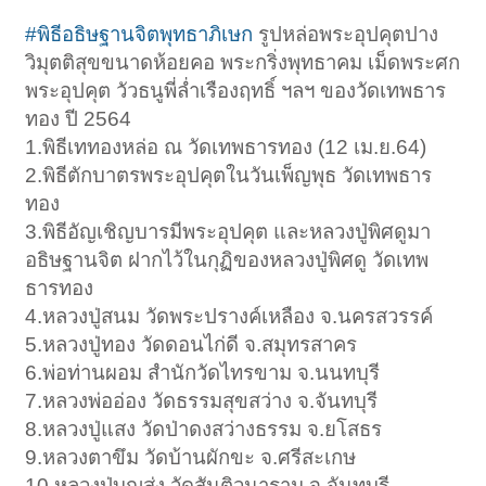
#พิธีอธิษฐานจิตพุทธาภิเษก
รูปหล่อพระอุปคุตปาง
วิมุตติสุขขนาดห้อยคอ พระกริ่งพุทธาคม เม็ดพระศก
พระอุปคุต วัวธนูพี่ล่ำเรืองฤทธิ์ ฯลฯ ของวัดเทพธาร
ทอง ปี 2564
1.พิธีเททองหล่อ ณ วัดเทพธารทอง (12 เม.ย.64)
2.พิธีตักบาตรพระอุปคุตในวันเพ็ญพุธ วัดเทพธาร
ทอง
3.พิธีอัญเชิญบารมีพระอุปคุต และหลวงปู่พิศดูมา
อธิษฐานจิต ฝากไว้ในกุฏิของหลวงปู่พิศดู วัดเทพ
ธารทอง
4.หลวงปู่สนม วัดพระปรางค์เหลือง จ.นครสวรรค์
5.หลวงปู่ทอง วัดดอนไก่ดี จ.สมุทรสาคร
6.พ่อท่านผอม สำนักวัดไทรขาม จ.นนทบุรี
7.หลวงพ่ออ่อง วัดธรรมสุขสว่าง จ.จันทบุรี
8.หลวงปู่แสง วัดป่าดงสว่างธรรม จ.ยโสธร
9.หลวงตาขึม วัดบ้านผักขะ จ.ศรีสะเกษ
10.หลวงปู่บุญส่ง วัดสันติวนาราม จ.จันทบุรี