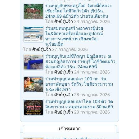
ร่วมบุญกับพระครูอ๊อด วัดเจดีย์หลวง
เชียงใหม่ ไถ่ชีวิตวัว1ตัว @16น.
24กค.69 &ม้า2ตัว บ่ายวันเดียวกัน
โดย
ศิษย์รุ่นจิ๋ว
24 กรกฎาคม 2026
ร่วมสมทบทุนสร้างอาคารผู้ป่วย
ใน&จัดหาเครื่องมือและอุปกรณ์
ทางการแพทย์ รพ.เชียงขวัญ
จ.ร้อยเอ็ด
โดย
ศิษย์รุ่นจิ๋ว
27 กรกฎาคม 2026
ร่วมบุญกับเเม่ชีภิรญา ปัญอิสสระ ณ
สวนปัญอิสรภาพ ราชบุรี ไถ่ชีวิตแม่วัว
ท้องแก่2ตัว 15น. 24กค.69นี้
โดย
ศิษย์รุ่นจิ๋ว
24 กรกฎาคม 2026
ร่วมทําบุญปล่อยปลา 100 กก. วัน
อาสาฬหบูชา วัดวีระโชติธรรมาราม
จ.ฉะเชิงเทรา
โดย
ศิษย์รุ่นจิ๋ว
28 กรกฎาคม 2026
ร่วมทําบุญปล่อยปลาไหล 108 ตัว วัด
อินทาราม จ.สมุทรสงคราม 30กค.69
โดย
ศิษย์รุ่นจิ๋ว
29 กรกฎาคม 2026
เข้าชมมาก