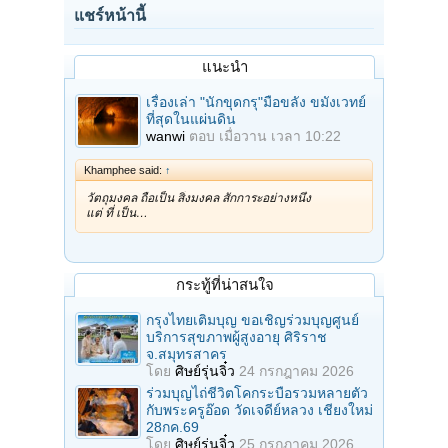
แชร์หน้านี้
แนะนำ
เรื่องเล่า "นักขุดกรุ"มือขลัง ขมังเวทย์
ที่สุดในแผ่นดิน
wanwi
ตอบ
เมื่อวาน เวลา 10:22
Khamphee said:
↑
วัตถุมงคล ถือเป็น สิ่งมงคล สักการะอย่างหนึ่ง
แต่ ที่ เป็น…
กระทู้ที่น่าสนใจ
กรุงไทยเติมบุญ ขอเชิญร่วมบุญศูนย์
บริการสุขภาพผู้สูงอายุ ศิริราช
จ.สมุทรสาคร
โดย
ศิษย์รุ่นจิ๋ว
24 กรกฎาคม 2026
ร่วมบุญไถ่ชีวิตโคกระบือรวมหลายตัว
กับพระครูอ๊อด วัดเจดีย์หลวง เชียงใหม่
28กค.69
โดย
ศิษย์รุ่นจิ๋ว
25 กรกฎาคม 2026