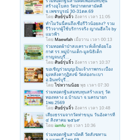
ร่วมทอดกฐินสามัคคีเพื่อสมทบทุน
สร้างอุโบสถ วัดปากตกสามัคคี
จ.เพชรบูรณ์ 30-31ตค.69
โดย
ศิษย์รุ่นจิ๋ว
อังคาร เวลา 11:05
ทำไมวันนี้คนถึงเชื่อรีวิวน้อยลง? รวม
รีวิวจากผู้ใช้บริการจริง ญาณฮีลใจ by
แมวฟ้า
โดย
Maewfah
เมื่อวาน เวลา 00:13
ร่วมทอดผ้าป่าสงเคราะห์เด็กด้อยโอ
กาศ รร.หมู่บ้านเด็ก-มูลนิธิเด็ก
กาญจนบุรี...
โดย
ศิษย์รุ่นจิ๋ว
อังคาร เวลา 10:37
ขอเชิญร่วมบุญเป็นเจ้าภาพกระเบื้อง
มุงหลังคากุฏิสงฆ์ วัดล่องกะเบา
อ.อินทร์บุรี...
โดย
ไข่หวานน้อย
พุธ เวลา 07:30
ร่วมทอดกฐินสมทบทุนสร้างเมรุ วัด
ทองหลาง อ.บ้านนา จ.นครนายก
1พย.2569
โดย
ศิษย์รุ่นจิ๋ว
อังคาร เวลา 10:48
เสียงธรรมจากวัดท่าขนุน วันอังคารที่
๔ สิงหาคม ๒๕๖๙
โดย
iamfu
พุธ เวลา 10:36
ร่วมทอดกฐินสามัคคี วัดสังฆทาน
จ.นนทบุรี 1พย.69