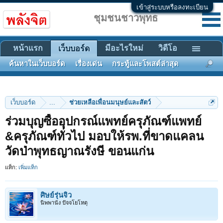
เข้าสู่ระบบหรือลงทะเบียน
ชุมชนชาวพุทธ
หน้าแรก
มีอะไรใหม่
วิดีโอ
เว็บบอร์ด
ค้นหาในเว็บบอร์ด
เรื่องเด่น
กระทู้และโพสต์ล่าสุด
เว็บบอร์ด
...
ช่วยเหลือเพื่อนมนุษย์และสัตว์
ร่วมบุญซื้ออุปกรณ์แพทย์ครุภัณฑ์แพทย์
&ครุภัณฑ์ทั่วไป มอบให้รพ.ที่ขาดแคลน
วัดป่าพุทธญาณรังษี ขอนแก่น
แท็ก:
เพิ่มแท็ก
ศิษย์รุ่นจิ๋ว
นิพพานัง ปัจจโยโหตุ