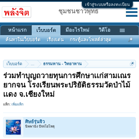
เข้าสู่ระบบหรือลงทะเบียน
ชุมชนชาวพุทธ
หน้าแรก
มีอะไรใหม่
วิดีโอ
เว็บบอร์ด
ค้นหาในเว็บบอร์ด
เรื่องเด่น
กระทู้และโพสต์ล่าสุด
เว็บบอร์ด
...
ธรรมทาน - วิทยาทาน
ร่วมทําบุญถวายทุนการศึกษาเเก่สามเณร
ยากจน โรงเรียนพระปริยัติธรรมวัดป่าไม้
เเดง จ.เชียงใหม่
แท็ก:
เพิ่มแท็ก
ศิษย์รุ่นจิ๋ว
นิพพานัง ปัจจโยโหตุ