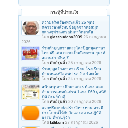
กระทู้ที่น่าสนใจ
ความจริงเรื่องพระแก้ว 25 พุทธ
ศตวรรษหลังพบข้อมูลจากหอสมุด
กลางจุฬาลงกรณ์มหาวิทยาลัย
โดย
glassbuddha2009
26 กรกฎาคม
2026
ร่วมทําบุญถวายพระไตรปิฎกชุดภาษา
ไทย 45 เล่ม ถวายเป็นสังฆทาน ธุดงค์
สถานปราจีนบุรี
โดย
ศิษย์รุ่นจิ๋ว
25 กรกฎาคม 2026
ร่วมบุญสร้างอาคารเรียน โรงเรียน
บ้านหนองบึง สพป.รอ.2 จ.ร้อยเอ็ด
โดย
ศิษย์รุ่นจิ๋ว
24 กรกฎาคม 2026
สนับสนุนการศึกษาแก่รร.6แห่ง และ
ด้านการแพทย์แก่รพ.1แห่ง ปี69 มูลนิธิ
ปิติ ภิรมย์ภักดี
โดย
ศิษย์รุ่นจิ๋ว
30 กรกฎาคม 2026
แจกฟรีแบบก่อสร้างวิหารทาน อาจมี
ประโยชน์ให้กับวัดและสถานปฏิบัติ
ธรรม ที่ท่านรู้จัก
โดย
kittikorn
27 กรกฎาคม 2026