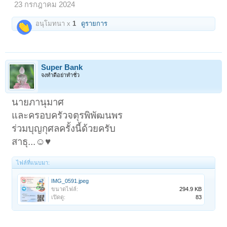
23 กรกฎาคม 2024
อนุโมทนา x
1
ดูรายการ
Super Bank
จงทำดีอย่าทำชั่ว
นายภานุมาศ
และครอบครัวจตุรพิพัฒนพร
ร่วมบุญกุศลครั้งนี้ด้วยครับ
สาธุ...☺️♥️
ไฟล์ที่แนบมา:
IMG_0591.jpeg
ขนาดไฟล์:
294.9 KB
เปิดดู:
83