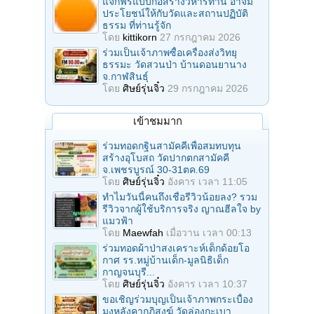
แจกฟรีแบบก่อสร้างวิหารทาน อาจมี
ประโยชน์ให้กับวัดและสถานปฏิบัติ
ธรรม ที่ท่านรู้จัก
โดย
kittikorn
27 กรกฎาคม 2026
ร่วมเป็นเจ้าภาพซื้อเครื่องส่งวิทยุ
ธรรมะ วัดสวนป่า บ้านดอนยานาง
จ.กาฬสินธุ์
โดย
ศิษย์รุ่นจิ๋ว
29 กรกฎาคม 2026
เข้าชมมาก
ร่วมทอดกฐินสามัคคีเพื่อสมทบทุน
สร้างอุโบสถ วัดปากตกสามัคคี
จ.เพชรบูรณ์ 30-31ตค.69
โดย
ศิษย์รุ่นจิ๋ว
อังคาร เวลา 11:05
ทำไมวันนี้คนถึงเชื่อรีวิวน้อยลง? รวม
รีวิวจากผู้ใช้บริการจริง ญาณฮีลใจ by
แมวฟ้า
โดย
Maewfah
เมื่อวาน เวลา 00:13
ร่วมทอดผ้าป่าสงเคราะห์เด็กด้อยโอ
กาศ รร.หมู่บ้านเด็ก-มูลนิธิเด็ก
กาญจนบุรี...
โดย
ศิษย์รุ่นจิ๋ว
อังคาร เวลา 10:37
ขอเชิญร่วมบุญเป็นเจ้าภาพกระเบื้อง
มุงหลังคากุฏิสงฆ์ วัดล่องกะเบา