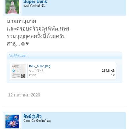
Super Bank
จงทำดีอย่าทำชั่ว
นายภานุมาศ
และครอบครัวจตุรพิพัฒนพร
ร่วมบุญกุศลครั้งนี้ด้วยครับ
สาธุ...☺️♥️
ไฟล์ที่แนบมา:
IMG_4002.jpeg
ขนาดไฟล์:
284.8 KB
เปิดดู:
12
12 มกราคม 2026
ศิษย์รุ่นจิ๋ว
นิพพานัง ปัจจโยโหตุ