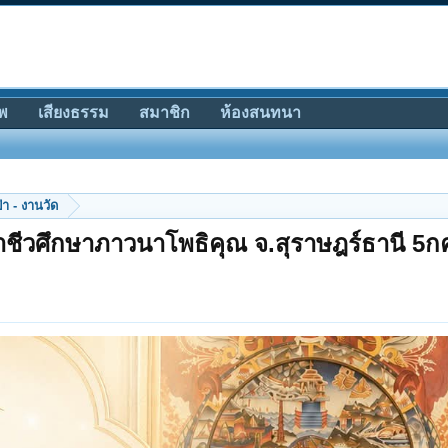
พ
เสียงธรรม
สมาชิก
ห้องสนทนา
ป่า - งานวัด
อาชีวศึกษาภาวนาโพธิคุณ จ.สุราษฎร์ธานี 5ก