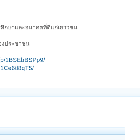
ารศึกษาและอนาคตที่ดีแก่เยาวชน
นของประชาชน
e/p/1BSEbBSPp9/
/1Ce6tf8qT5/