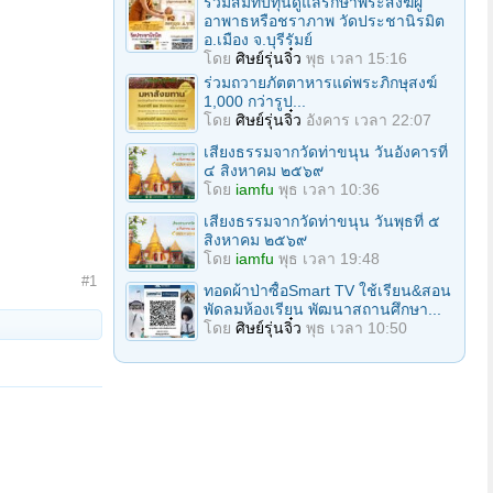
ร่วมสมทบทุนดูแลรักษาพระสงฆ์ผู้
อาพาธหรือชราภาพ วัดประชานิรมิต
อ.เมือง จ.บุรีรัมย์
โดย
ศิษย์รุ่นจิ๋ว
พุธ เวลา 15:16
ร่วมถวายภัตตาหารแด่พระภิกษุสงฆ์
1,000 กว่ารูป...
โดย
ศิษย์รุ่นจิ๋ว
อังคาร เวลา 22:07
เสียงธรรมจากวัดท่าขนุน วันอังคารที่
๔ สิงหาคม ๒๕๖๙
โดย
iamfu
พุธ เวลา 10:36
เสียงธรรมจากวัดท่าขนุน วันพุธที่ ๕
สิงหาคม ๒๕๖๙
โดย
iamfu
พุธ เวลา 19:48
#1
ทอดผ้าป่าซื้อSmart TV ใช้เรียน&สอน
พัดลมห้องเรียน พัฒนาสถานศึกษา...
โดย
ศิษย์รุ่นจิ๋ว
พุธ เวลา 10:50