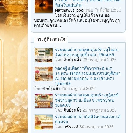
เรื่องเล่า "นักขุดกรุ"มือขลัง ขมังเวทย์
ที่สุดในแผ่นดิน
Natthawut_pool
ตอบ
วันนี้เมื่อ 18:50
โอนเงินร่วมบุญให้แล้วครับ ขอ
ขอบพระคุณ คุณอาวันวิ และอนุโมทนาบุญกับทุก
ท่านด้วยครับ…
กระทู้ที่น่าสนใจ
ร่วมทอดผ้าป่าสมทบทุนสร้างอุโบสถ
วัดสวนป่าบุญฤทธิ์ กทม. 29กค.69
โดย
ศิษย์รุ่นจิ๋ว
26 กรกฎาคม 2026
ทอดกฐินเพื่อการศึกษาพระ&เณร
รร.พระปริยัติธรรมเเผนกสามัญศึกษา
ณ วัดบ่อเงินบ่อทอง จ.ฉะเชิงเทรา
15พย.69
โดย
ศิษย์รุ่นจิ๋ว
25 กรกฎาคม 2026
ร่วมทอดผ้าป่าสมทบทุนสร้างกุฎิสงฆ์
วัดประตูดาว อ.เมือง จ.เพชรบูรณ์
30กค.69
โดย
ศิษย์รุ่นจิ๋ว
25 กรกฎาคม 2026
ร่วมทอดผ้าป่าสามัคคีวัดป่าคลองมะลิ
กันครับ
โดย
วชิรวงศ์
30 กรกฎาคม 2026