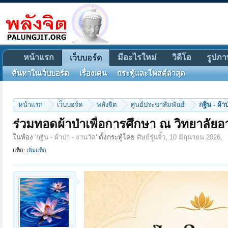
หน้าแรก
มีอะไรใหม่
วิดีโอ
รูปภา
เว็บบอร์ด
ค้นหาในเว็บบอร์ด
เรื่องเด่น
กระทู้และโพสต์ล่าสุด
หน้าแรก
เว็บบอร์ด
พลังจิต
ศูนย์ประชาสัมพันธ์
กฐิน - ผ้า
ร่วมทอดผ้าป่าเพื่อการศึกษา ณ วิทยาลัย
ในห้อง '
กฐิน - ผ้าป่า - งานวัด
' ตั้งกระทู้โดย
ศิษย์รุ่นจิ๋ว
,
10 มิถุนายน 2026
.
แท็ก:
เพิ่มแท็ก