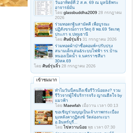
วันอาทิตย์ที่ 2 ส.ค. 69 ณ มูลนิธิพระ
อาจารย์มั่น
โดย
glassbuddha2009
28 กรกฎาคม
2026
ร่วมทอดกฐินสามัคคี เพื่อบูรณะ
ปฏิสังขรณ์ถาวรวัตถุ 8 พย.69 วัดเกตุ
ประภา จ.ปทุมธานี
โดย
ศิษย์รุ่นจิ๋ว
31 กรกฎาคม 2026
ร่วมทอดผ้าป่าซื้อคอมพ์+ปรับปรุง
สนามเด็กเล่น&ระบบไฟฟ้า รร.บ้าน
หนองเป็ดน้ำ จ.นครราชสีมา
30สค.69
โดย
ศิษย์รุ่นจิ๋ว
28 กรกฎาคม 2026
เข้าชมมาก
ทำไมวันนี้คนถึงเชื่อรีวิวน้อยลง? รวม
รีวิวจากผู้ใช้บริการจริง ญาณฮีลใจ by
แมวฟ้า
โดย
Maewfah
เมื่อวาน เวลา 00:13
ขอเชิญร่วมบุญเป็นเจ้าภาพกระเบื้อง
มุงหลังคากุฏิสงฆ์ วัดล่องกะเบา
อ.อินทร์บุรี...
โดย
ไข่หวานน้อย
พุธ เวลา 07:30