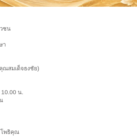
าวชน
กษา
คุณสมเด็จธงชัย)
 10.00 น.
ุณ
าโพธิคุณ