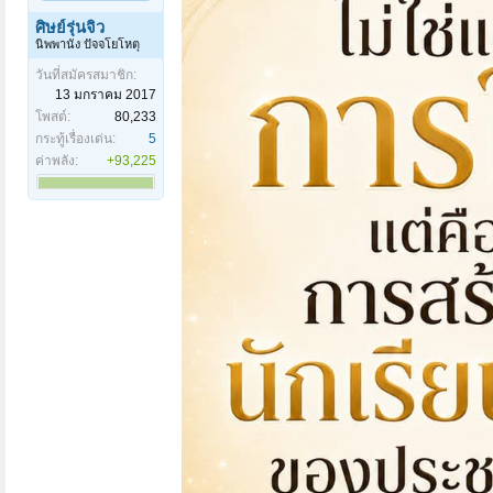
ศิษย์รุ่นจิ๋ว
นิพพานัง ปัจจโยโหตุ
วันที่สมัครสมาชิก:
13 มกราคม 2017
โพสต์:
80,233
กระทู้เรื่องเด่น:
5
ค่าพลัง:
+93,225