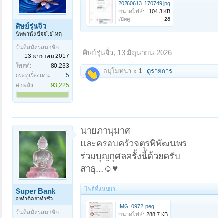
20260613_170749.jpg
ขนาดไฟล์:
104.3 KB
เปิดดู:
28
ศิษย์รุ่นจิ๋ว
นิพพานัง ปัจจโยโหตุ
วันที่สมัครสมาชิก:
ศิษย์รุ่นจิ๋ว
,
13 มิถุนายน 2026
13 มกราคม 2017
โพสต์:
80,233
อนุโมทนา x
1
ดูรายการ
กระทู้เรื่องเด่น:
5
ค่าพลัง:
+93,225
นายภานุมาศ
และครอบครัวจตุรพิพัฒนพร
ร่วมบุญกุศลครั้งนี้ด้วยครับ
สาธุ...☺️♥️
ไฟล์ที่แนบมา:
Super Bank
จงทำดีอย่าทำชั่ว
IMG_0972.jpeg
วันที่สมัครสมาชิก:
ขนาดไฟล์:
288.7 KB