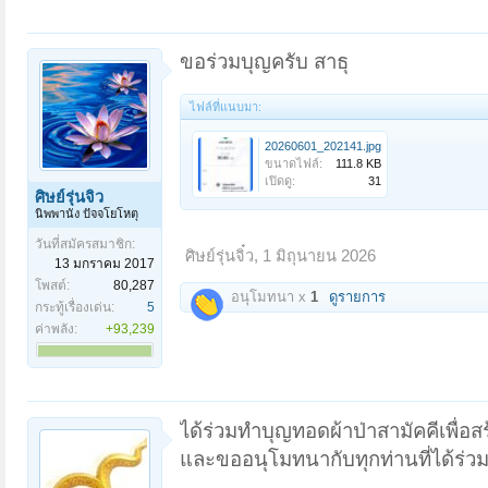
ขอร่วมบุญครับ สาธุ
ไฟล์ที่แนบมา:
20260601_202141.jpg
ขนาดไฟล์:
111.8 KB
เปิดดู:
31
ศิษย์รุ่นจิ๋ว
นิพพานัง ปัจจโยโหตุ
วันที่สมัครสมาชิก:
ศิษย์รุ่นจิ๋ว
,
1 มิถุนายน 2026
13 มกราคม 2017
โพสต์:
80,287
อนุโมทนา x
1
ดูรายการ
กระทู้เรื่องเด่น:
5
ค่าพลัง:
+93,239
ได้ร่วมทำบุญทอดผ้าป่าสามัคคีเพื่อ
และขออนุโมทนากับทุกท่านที่ได้ร่วมท