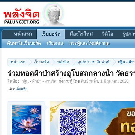
หน้าแรก
มีอะไรใหม่
วิดีโอ
รูปภา
เว็บบอร์ด
ค้นหาในเว็บบอร์ด
เรื่องเด่น
กระทู้และโพสต์ล่าสุด
หน้าแรก
เว็บบอร์ด
พลังจิต
ศูนย์ประชาสัมพันธ์
กฐิน - ผ้า
ร่วมทอดผ้าป่าสร้างอุโบสถกลางนํ้า วัดธรร
ในห้อง '
กฐิน - ผ้าป่า - งานวัด
' ตั้งกระทู้โดย
ศิษย์รุ่นจิ๋ว
,
1 มิถุนายน 2026
.
แท็ก:
เพิ่มแท็ก