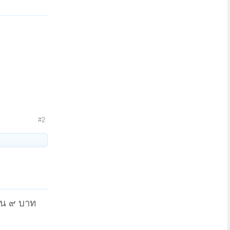
#2
นวน ๙ บาท