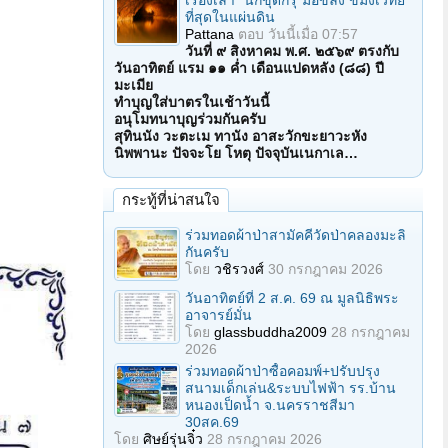
เรื่องเล่า "นักขุดกรุ"มือขลัง ขมังเวทย์
ที่สุดในแผ่นดิน
Pattana
ตอบ
วันนี้เมื่อ 07:57
วันที่ ๙ สิงหาคม พ.ศ. ๒๕๖๙ ตรงกับ
วันอาทิตย์ แรม ๑๑ ค่ำ เดือนแปดหลัง (๘๘) ปี
มะเมีย
ทำบุญใส่บาตรในเช้าวันนี้
อนุโมทนาบุญร่วมกันครับ
สุทินนัง วะตะเม ทานัง อาสะวักขะยาวะหัง
นิพพานะ ปัจจะโย โหตุ ปัจจุบันเนกาเล…
กระทู้ที่น่าสนใจ
ร่วมทอดผ้าป่าสามัคคีวัดป่าคลองมะลิ
กันครับ
โดย
วชิรวงศ์
30 กรกฎาคม 2026
วันอาทิตย์ที่ 2 ส.ค. 69 ณ มูลนิธิพระ
อาจารย์มั่น
โดย
glassbuddha2009
28 กรกฎาคม
2026
ร่วมทอดผ้าป่าซื้อคอมพ์+ปรับปรุง
สนามเด็กเล่น&ระบบไฟฟ้า รร.บ้าน
หนองเป็ดน้ำ จ.นครราชสีมา
30สค.69
โดย
ศิษย์รุ่นจิ๋ว
28 กรกฎาคม 2026