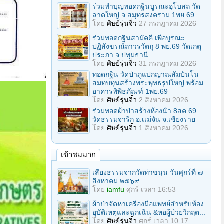
ร่วมทําบุญทอดกฐินบูรณะอุโบสถ วัด
ลาดใหญ่ จ.สมุทรสงคราม 1พย.69
โดย
ศิษย์รุ่นจิ๋ว
27 กรกฎาคม 2026
ร่วมทอดกฐินสามัคคี เพื่อบูรณะ
ปฏิสังขรณ์ถาวรวัตถุ 8 พย.69 วัดเกตุ
ประภา จ.ปทุมธานี
โดย
ศิษย์รุ่นจิ๋ว
31 กรกฎาคม 2026
ทอดกฐิน วัดป่าภูแปกญาณสัมปันโน
สมทบทุนสร้างพระพุทธรูปใหญ่ พร้อม
อาคารพิพิธภัณฑ์ 1พย.69
โดย
ศิษย์รุ่นจิ๋ว
2 สิงหาคม 2026
ร่วมทอดผ้าป่าสร้างห้องนั้า 8สค.69
วัดธรรมจาริก อ.เเม่จัน จ.เชียงราย
โดย
ศิษย์รุ่นจิ๋ว
1 สิงหาคม 2026
เข้าชมมาก
เสียงธรรมจากวัดท่าขนุน วันศุกร์ที่ ๗
สิงหาคม ๒๕๖๙
โดย
iamfu
ศุกร์ เวลา 16:53
ผ้าป่าจัดหาเครื่องมือแพทย์สำหรับห้อง
อุบัติเหตุและฉุกเฉิน &หอผู้ป่วยวิกฤต...
โดย
ศิษย์รุ่นจิ๋ว
ศุกร์ เวลา 10:17