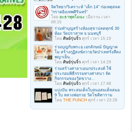
จิตวิทยา/วิเคราะห์ "เด็ก 14" ก่อเหตุสลด
"กราดยิงเทพศิรินทร์"
โดย
ยะธาพุทโมนะ
เมื่อวาน เวลา
08:15
ร่วมทําบุญสร้างห้องสุขาปลดทุกข์ 30
ห้อง วัดปราสาท จ.นนทบุรี
โดย
ศิษย์รุ่นจิ๋ว
ศุกร์ เวลา 15:19
ร่วมบุญกับพระอ.เอกลักษณ์ ปัญญาค
โม สร้างกุฏิสงฆ์ถวายวัดป่าเทสรังสีดง
พญาเย็น...
โดย
ศิษย์รุ่นจิ๋ว
ศุกร์ เวลา 14:29
ร่วมสร้างศาลาเอนกประสงค์ ใช้
ประกอบพิธีกรรมทางศาสนา จัด
กิจกรรมของวัดขวาง...
โดย
ศิษย์รุ่นจิ๋ว
ศุกร์ เวลา 17:48
แบ่งปัน พระสมเด็จใบสมอสมเด็จสมอ
9 ใบ หลวงพ่อกวย วัดโฆสิตาราม
โดย
THE PUNCH
ศุกร์ เวลา 23:28