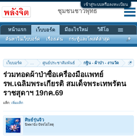
เข้าสู่ระบบหรือลงทะเบียน
ชุมชนชาวพุทธ
หน้าแรก
มีอะไรใหม่
วิดีโอ
เว็บบอร์ด
ค้นหาในเว็บบอร์ด
เรื่องเด่น
กระทู้และโพสต์ล่าสุด
เว็บบอร์ด
...
ศูนย์ประชาสัมพันธ์
กฐิน - ผ้าป่า - งานวัด
ร่วมทอดผ้าป่าซื้อเครื่องมือเเพทย์
รพ.เฉลิมพระเกียรติ สมเด็จพระเทพรัตน
ราชสุดาฯ 19กค.69
แท็ก:
เพิ่มแท็ก
ศิษย์รุ่นจิ๋ว
นิพพานัง ปัจจโยโหตุ