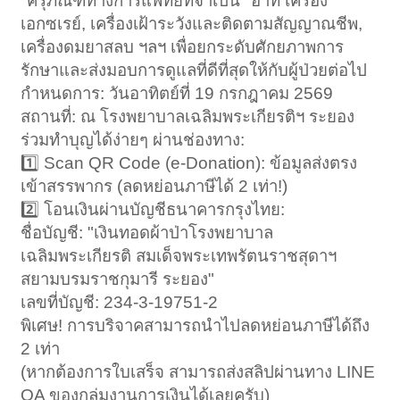
"ครุภัณฑ์ทางการแพทย์ที่จำเป็น" อาทิ เครื่อง
เอกซเรย์, เครื่องเฝ้าระวังและติดตามสัญญาณชีพ,
เครื่องดมยาสลบ ฯลฯ เพื่อยกระดับศักยภาพการ
รักษาและส่งมอบการดูแลที่ดีที่สุดให้กับผู้ป่วยต่อไป
กำหนดการ: วันอาทิตย์ที่ 19 กรกฎาคม 2569
สถานที่: ณ โรงพยาบาลเฉลิมพระเกียรติฯ ระยอง
ร่วมทำบุญได้ง่ายๆ ผ่านช่องทาง:
1️⃣ Scan QR Code (e-Donation): ข้อมูลส่งตรง
เข้าสรรพากร (ลดหย่อนภาษีได้ 2 เท่า!)
2️⃣ โอนเงินผ่านบัญชีธนาคารกรุงไทย:
ชื่อบัญชี: "เงินทอดผ้าป่าโรงพยาบาล
เฉลิมพระเกียรติ สมเด็จพระเทพรัตนราชสุดาฯ
สยามบรมราชกุมารี ระยอง"
เลขที่บัญชี: 234-3-19751-2
พิเศษ! การบริจาคสามารถนำไปลดหย่อนภาษีได้ถึง
2 เท่า
(หากต้องการใบเสร็จ สามารถส่งสลิปผ่านทาง LINE
OA ของกลุ่มงานการเงินได้เลยครับ)