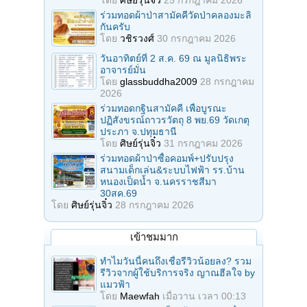
ร่วมทอดผ้าป่าสามัคคีวัดป่าคลองมะลิ
กันครับ
โดย
วชิรวงศ์
30 กรกฎาคม 2026
วันอาทิตย์ที่ 2 ส.ค. 69 ณ มูลนิธิพระ
อาจารย์มั่น
โดย
glassbuddha2009
28 กรกฎาคม
2026
ร่วมทอดกฐินสามัคคี เพื่อบูรณะ
ปฏิสังขรณ์ถาวรวัตถุ 8 พย.69 วัดเกตุ
ประภา จ.ปทุมธานี
โดย
ศิษย์รุ่นจิ๋ว
31 กรกฎาคม 2026
ร่วมทอดผ้าป่าซื้อคอมพ์+ปรับปรุง
สนามเด็กเล่น&ระบบไฟฟ้า รร.บ้าน
หนองเป็ดน้ำ จ.นครราชสีมา
30สค.69
โดย
ศิษย์รุ่นจิ๋ว
28 กรกฎาคม 2026
เข้าชมมาก
ทำไมวันนี้คนถึงเชื่อรีวิวน้อยลง? รวม
รีวิวจากผู้ใช้บริการจริง ญาณฮีลใจ by
แมวฟ้า
โดย
Maewfah
เมื่อวาน เวลา 00:13