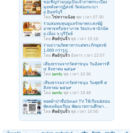
ขอเชิญร่วมบุญเป็นเจ้าภาพกระเบื้อง
มุงหลังคากุฏิสงฆ์ วัดล่องกะเบา
อ.อินทร์บุรี...
โดย
ไข่หวานน้อย
พุธ เวลา 07:30
ร่วมสมทบทุนดูแลรักษาพระสงฆ์ผู้
อาพาธหรือชราภาพ วัดประชานิรมิต
อ.เมือง จ.บุรีรัมย์
โดย
ศิษย์รุ่นจิ๋ว
พุธ เวลา 15:16
ร่วมถวายภัตตาหารแด่พระภิกษุสงฆ์
1,000 กว่ารูป...
โดย
ศิษย์รุ่นจิ๋ว
อังคาร เวลา 22:07
เสียงธรรมจากวัดท่าขนุน วันอังคารที่
๔ สิงหาคม ๒๕๖๙
โดย
iamfu
พุธ เวลา 10:36
เสียงธรรมจากวัดท่าขนุน วันพุธที่ ๕
สิงหาคม ๒๕๖๙
โดย
iamfu
พุธ เวลา 19:48
ทอดผ้าป่าซื้อSmart TV ใช้เรียน&สอน
พัดลมห้องเรียน พัฒนาสถานศึกษา...
โดย
ศิษย์รุ่นจิ๋ว
พุธ เวลา 10:50