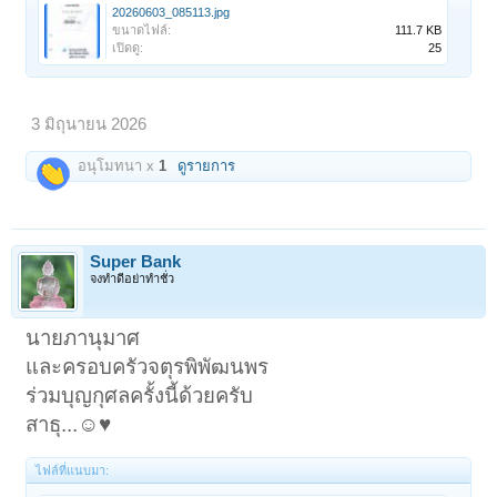
20260603_085113.jpg
ขนาดไฟล์:
111.7 KB
เปิดดู:
25
3 มิถุนายน 2026
อนุโมทนา x
1
ดูรายการ
Super Bank
จงทำดีอย่าทำชั่ว
นายภานุมาศ
และครอบครัวจตุรพิพัฒนพร
ร่วมบุญกุศลครั้งนี้ด้วยครับ
สาธุ...☺️♥️
ไฟล์ที่แนบมา: