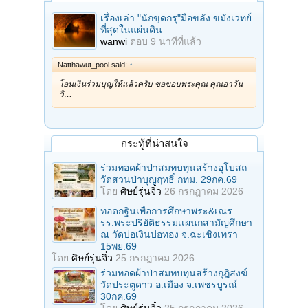
เรื่องเล่า "นักขุดกรุ"มือขลัง ขมังเวทย์
ที่สุดในแผ่นดิน
wanwi
ตอบ
9 นาทีที่แล้ว
Natthawut_pool said:
↑
โอนเงินร่วมบุญให้แล้วครับ ขอขอบพระคุณ คุณอาวัน
วิ…
กระทู้ที่น่าสนใจ
ร่วมทอดผ้าป่าสมทบทุนสร้างอุโบสถ
วัดสวนป่าบุญฤทธิ์ กทม. 29กค.69
โดย
ศิษย์รุ่นจิ๋ว
26 กรกฎาคม 2026
ทอดกฐินเพื่อการศึกษาพระ&เณร
รร.พระปริยัติธรรมเเผนกสามัญศึกษา
ณ วัดบ่อเงินบ่อทอง จ.ฉะเชิงเทรา
15พย.69
โดย
ศิษย์รุ่นจิ๋ว
25 กรกฎาคม 2026
ร่วมทอดผ้าป่าสมทบทุนสร้างกุฎิสงฆ์
วัดประตูดาว อ.เมือง จ.เพชรบูรณ์
30กค.69
โดย
ศิษย์รุ่นจิ๋ว
25 กรกฎาคม 2026