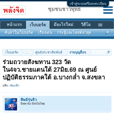
เข้าสู่ระบบหรือลงทะเบียน
ชุมชนชาวพุทธ
หน้าแรก
มีอะไรใหม่
วิดีโอ
เว็บบอร์ด
ค้นหาในเว็บบอร์ด
เรื่องเด่น
กระทู้และโพสต์ล่าสุด
เว็บบอร์ด
...
ศูนย์ประชาสัมพันธ์
งานบุญอื่นๆ
ร่วมถวายสังฆทาน 323 วัด
ใน4จว.ชายแดนใต้ 27มิย.69 ณ ศูนย์
ปฏิบัติธรรมภาคใต้ อ.บางกล่ำ จ.สงขลา
แท็ก:
เพิ่มแท็ก
ศิษย์รุ่นจิ๋ว
นิพพานัง ปัจจโยโหตุ