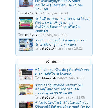
เขาศาลาอตุลฐานะจาโร รักษา
อธิปไตย&ดูแลความมั่นคงบริเวณ
ชายแดน
โดย
ศิษย์รุ่นจิ๋ว
24 กรกฎาคม 2026
วัดสันติวนาราม อบต.เขาวงกต ผู้ใหญ
กํานัน ปชช. เชิญร่วมปลูก
ต้นไม้400ต้น&ค่าปุ๋ย&เครื่องมือ
28กค.69
โดย
ศิษย์รุ่นจิ๋ว
27 กรกฎาคม 2026
ร่วมทําบุญถวายน้ำดื่ม ตลอดพรรษา
วัดไตรสิกขาราม จ.สกลนคร
โดย
ศิษย์รุ่นจิ๋ว
เสาร์ เวลา 18:22
เข้าชมมาก
ฟรี 2 คำถาม! ทักแม่นๆ ด้วยสีพลังงาน
(บอกแค่สีที่ใช่ รู้เรื่องหมด)...
โดย
Maewfah
อังคาร เวลา 04:33
ร่วมทอดกฐินสามัคคีเพื่อสมทบทุน
สร้างอุโบสถ วัดปากตกสามัคคี
จ.เพชรบูรณ์ 30-31ตค.69
โดย
ศิษย์รุ่นจิ๋ว
อังคาร เวลา 11:05
ทำไมวันนี้คนถึงเชื่อรีวิวน้อยลง? รวม
รีวิวจากผู้ใช้บริการจริง ญาณฮีลใจ by