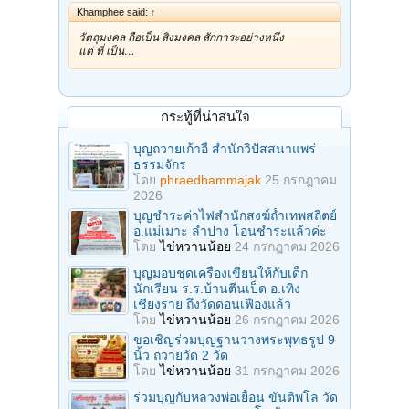
Khamphee said:
↑
วัตถุมงคล ถือเป็น สิ่งมงคล สักการะอย่างหนึ่ง
แต่ ที่ เป็น…
กระทู้ที่น่าสนใจ
บุญถวายเก้าอี้ สำนักวิปัสสนาแพร่
ธรรมจักร
โดย
phraedhammajak
25 กรกฎาคม
2026
บุญชำระค่าไฟสำนักสงฆ์ถ้ำเทพสถิตย์
อ.แม่เมาะ ลำปาง โอนชำระแล้วค่ะ
โดย
ไข่หวานน้อย
24 กรกฎาคม 2026
บุญมอบชุดเครื่องเขียนให้กับเด็ก
นักเรียน ร.ร.บ้านตีนเป็ด อ.เทิง
เชียงราย ถึงวัดดอนเฟืองแล้ว
โดย
ไข่หวานน้อย
26 กรกฎาคม 2026
ขอเชิญร่วมบุญฐานวางพระพุทธรูป 9
นิ้ว ถวายวัด 2 วัด
โดย
ไข่หวานน้อย
31 กรกฎาคม 2026
ร่วมบุญกับหลวงพ่อเยื้อน ขันติพโล วัด