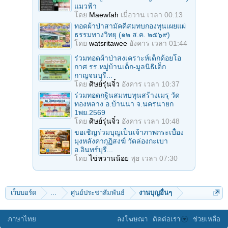
แมวฟ้า
โดย
Maewfah
เมื่อวาน เวลา 00:13
ทอดผ้าป่าสามัคคีสมทบกองทุนเผยแผ่
ธรรมทางวิทยุ (๑๒ ส.ค. ๒๕๖๙)
โดย
watsritawee
อังคาร เวลา 01:44
ร่วมทอดผ้าป่าสงเคราะห์เด็กด้อยโอ
กาศ รร.หมู่บ้านเด็ก-มูลนิธิเด็ก
กาญจนบุรี...
โดย
ศิษย์รุ่นจิ๋ว
อังคาร เวลา 10:37
ร่วมทอดกฐินสมทบทุนสร้างเมรุ วัด
ทองหลาง อ.บ้านนา จ.นครนายก
1พย.2569
โดย
ศิษย์รุ่นจิ๋ว
อังคาร เวลา 10:48
ขอเชิญร่วมบุญเป็นเจ้าภาพกระเบื้อง
มุงหลังคากุฏิสงฆ์ วัดล่องกะเบา
อ.อินทร์บุรี...
โดย
ไข่หวานน้อย
พุธ เวลา 07:30
เว็บบอร์ด
...
ศูนย์ประชาสัมพันธ์
งานบุญอื่นๆ
ภาษาไทย
ลงโฆษณา
ติดต่อเรา
ช่วยเหลือ