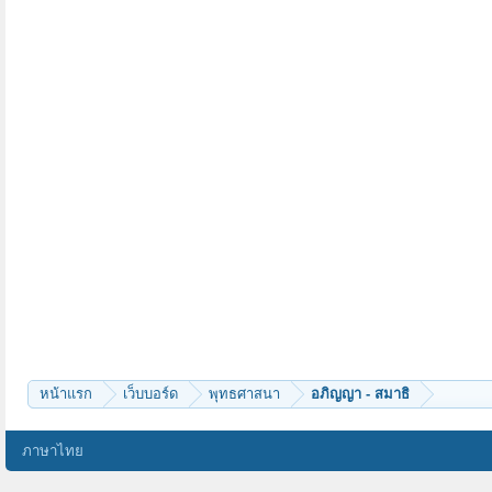
หน้าแรก
เว็บบอร์ด
พุทธศาสนา
อภิญญา - สมาธิ
ภาษาไทย