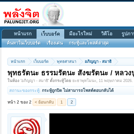
หน้าแรก
มีอะไรใหม่
วิดีโอ
รูปภา
เว็บบอร์ด
ค้นหาในเว็บบอร์ด
เรื่องเด่น
กระทู้และโพสต์ล่าสุด
หน้าแรก
เว็บบอร์ด
พุทธศาสนา
อภิญญา - สมาธิ
พุทธรัตนะ ธรรมรัตนะ สังฆรัตนะ / หลวงปู่
หน้า 2 ของ 2
< ย้อนกลับ
1
2
ในห้อง '
อภิญญา - สมาธิ
' ตั้งกระทู้โดย
ยะธาพุทโมนะ
,
11 พฤษภาคม 2026
.
สถานะของกระทู้:
กระทู้ถูกปิด ไม่สามารถโพสต์ตอบกลับได้