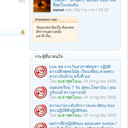
เรื่องเล่า "นักขุดกรุ"มือขลัง ขมังเวทย์
#21
ที่สุดในแผ่นดิน
wanwi
ตอบ
เมื่อวาน เวลา 10:22
Khamphee said:
↑
วัตถุมงคล ถือเป็น สิ่งมงคล
สักการะอย่างหนึ่ง
แต่ ที่ เป็น…
กระทู้ที่น่าสนใจ
Live สด งานวันอาสาฬหบูชา ปฏิบัติ
ธรรมฝึกพุทธนิมิต เวียนเทียน สวดพระ
คาถาเงินล้าน ครั้งที่ ๖๔
โดย
ยะธาพุทโมนะ
29 กรกฎาคม 2026
ถอดบทเรียน 7 วัน สู่พระโสดาบัน | คุณ
ภูรินนท์ สรวงยานนท์
โดย
ยะธาพุทโมนะ
24 กรกฎาคม 2026
ความงามระดับจักรวาลและทัศนะของ
พระปฏิบัติดีปฏิบัติชอบ
โดย
ยะธาพุทโมนะ
26 กรกฎาคม 2026
ผลการฝึกปฎิบัติของ คุณธนพร หงสกุล /