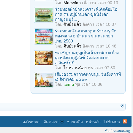
โดย
Maewfah
เมื่อวาน เวลา 00:13
ร่วมทอดผ้าป่าสงเคราะห์เด็กด้อยโอ
กาศ รร.หมู่บ้านเด็ก-มูลนิธิเด็ก
กาญจนบุรี...
โดย
ศิษย์รุ่นจิ๋ว
อังคาร เวลา 10:37
ร่วมทอดกฐินสมทบทุนสร้างเมรุ วัด
ทองหลาง อ.บ้านนา จ.นครนายก
1พย.2569
โดย
ศิษย์รุ่นจิ๋ว
อังคาร เวลา 10:48
ขอเชิญร่วมบุญเป็นเจ้าภาพกระเบื้อง
มุงหลังคากุฏิสงฆ์ วัดล่องกะเบา
อ.อินทร์บุรี...
โดย
ไข่หวานน้อย
พุธ เวลา 07:30
เสียงธรรมจากวัดท่าขนุน วันอังคารที่
๔ สิงหาคม ๒๕๖๙
โดย
iamfu
พุธ เวลา 10:36
ลงโฆษณา
ติดต่อเรา
ช่วยเหลือ
หน้าหลัก
ไปข้างบน
ข้อกำหนดและกฎ