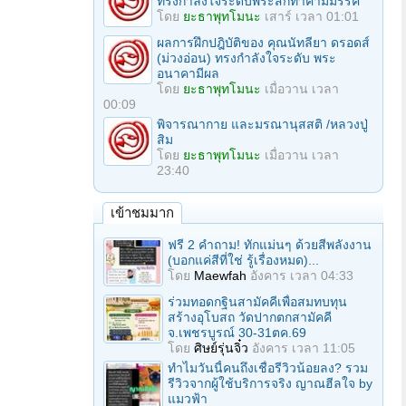
ทรงกำลังใจระดับพระสกิทาคามีมรรค
โดย
ยะธาพุทโมนะ
เสาร์ เวลา 01:01
ผลการฝึกปฎิบัติของ คุณนัทลียา ดรอดส์
(ม่วงอ่อน) ทรงกำลังใจระดับ พระ
อนาคามีผล
โดย
ยะธาพุทโมนะ
เมื่อวาน เวลา
00:09
พิจารณากาย และมรณานุสสติ /หลวงปู่
สิม
โดย
ยะธาพุทโมนะ
เมื่อวาน เวลา
23:40
เข้าชมมาก
ฟรี 2 คำถาม! ทักแม่นๆ ด้วยสีพลังงาน
(บอกแค่สีที่ใช่ รู้เรื่องหมด)...
โดย
Maewfah
อังคาร เวลา 04:33
ร่วมทอดกฐินสามัคคีเพื่อสมทบทุน
สร้างอุโบสถ วัดปากตกสามัคคี
จ.เพชรบูรณ์ 30-31ตค.69
โดย
ศิษย์รุ่นจิ๋ว
อังคาร เวลา 11:05
ทำไมวันนี้คนถึงเชื่อรีวิวน้อยลง? รวม
รีวิวจากผู้ใช้บริการจริง ญาณฮีลใจ by
แมวฟ้า