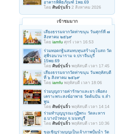
อาคารพิพิธภัณฑ์ 1พย.69
โดย
ศิษย์รุ่นจิ๋ว
2 สิงหาคม 2026
เข้าชมมาก
เสียงธรรมจากวัดท่าขนุน วันศุกร์ที่ ๗
สิงหาคม ๒๕๖๙
โดย
iamfu
ศุกร์ เวลา 16:53
ร่วมทอดกฐินสมทบทุนสร้างอุโบสถ วัด
สุพีรอนวนาราม จ.ปราจีนบุรี
15พย.69
โดย
ศิษย์รุ่นจิ๋ว
พฤหัสบดี เวลา 17:45
เสียงธรรมจากวัดท่าขนุน วันพฤหัสบดี
ที่ ๖ สิงหาคม ๒๕๖๙
โดย
iamfu
พฤหัสบดี เวลา 18:06
ร่วมบุญถวายค่ารักษาและยา เพื่อสง
เคราะพระสงฆ์อาพาธ วัดต้นปัน จ.ลํา
พูน
โดย
ศิษย์รุ่นจิ๋ว
พฤหัสบดี เวลา 14:14
ร่วมทําบุญบูรณะกุฏิพระ วัดละหาร
อ.บางบัวทอง จ.นนทบุรี
โดย
ศิษย์รุ่นจิ๋ว
พฤหัสบดี เวลา 10:36
ขอเชิญร่วมบุญเป็นเจ้าภาพปั้มน้ำ วัด