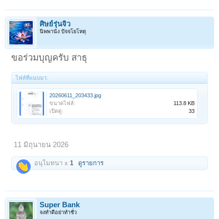
ศิษย์รุ่นจิ๋ว
นิพพานัง ปัจจโยโหตุ
ขอร่วมบุญครับ สาธุ
ไฟล์ที่แนบมา:
20260611_203433.jpg
ขนาดไฟล์:
113.8 KB
เปิดดู:
33
11 มิถุนายน 2026
อนุโมทนา x
1
ดูรายการ
Super Bank
จงทำดีอย่าทำชั่ว