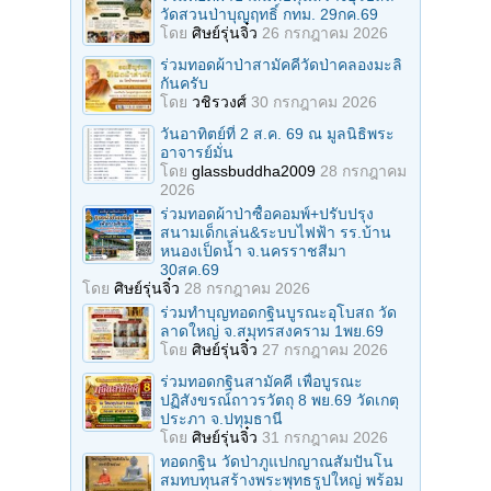
วัดสวนป่าบุญฤทธิ์ กทม. 29กค.69
โดย
ศิษย์รุ่นจิ๋ว
26 กรกฎาคม 2026
ร่วมทอดผ้าป่าสามัคคีวัดป่าคลองมะลิ
กันครับ
โดย
วชิรวงศ์
30 กรกฎาคม 2026
วันอาทิตย์ที่ 2 ส.ค. 69 ณ มูลนิธิพระ
อาจารย์มั่น
โดย
glassbuddha2009
28 กรกฎาคม
2026
ร่วมทอดผ้าป่าซื้อคอมพ์+ปรับปรุง
สนามเด็กเล่น&ระบบไฟฟ้า รร.บ้าน
หนองเป็ดน้ำ จ.นครราชสีมา
30สค.69
โดย
ศิษย์รุ่นจิ๋ว
28 กรกฎาคม 2026
ร่วมทําบุญทอดกฐินบูรณะอุโบสถ วัด
ลาดใหญ่ จ.สมุทรสงคราม 1พย.69
โดย
ศิษย์รุ่นจิ๋ว
27 กรกฎาคม 2026
ร่วมทอดกฐินสามัคคี เพื่อบูรณะ
ปฏิสังขรณ์ถาวรวัตถุ 8 พย.69 วัดเกตุ
ประภา จ.ปทุมธานี
โดย
ศิษย์รุ่นจิ๋ว
31 กรกฎาคม 2026
ทอดกฐิน วัดป่าภูแปกญาณสัมปันโน
สมทบทุนสร้างพระพุทธรูปใหญ่ พร้อม