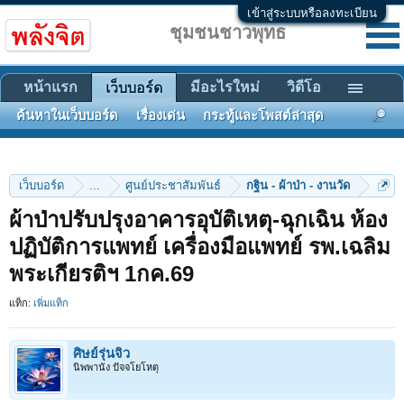
เข้าสู่ระบบหรือลงทะเบียน
ชุมชนชาวพุทธ
หน้าแรก
มีอะไรใหม่
วิดีโอ
เว็บบอร์ด
ค้นหาในเว็บบอร์ด
เรื่องเด่น
กระทู้และโพสต์ล่าสุด
เว็บบอร์ด
...
ศูนย์ประชาสัมพันธ์
กฐิน - ผ้าป่า - งานวัด
ผ้าป่าปรับปรุงอาคารอุบัติเหตุ-ฉุกเฉิน ห้อง
ปฏิบัติการแพทย์ เครื่องมือแพทย์ รพ.เฉลิม
พระเกียรติฯ 1กค.69
แท็ก:
เพิ่มแท็ก
ศิษย์รุ่นจิ๋ว
นิพพานัง ปัจจโยโหตุ