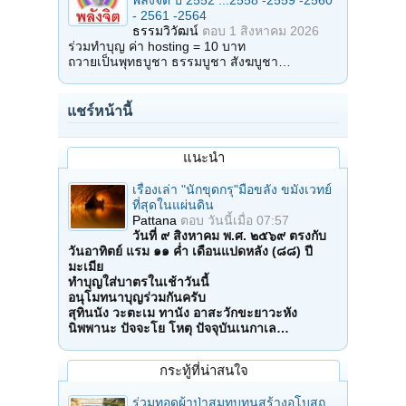
พลังจิต ปี 2552 ...2558 -2559 -2560
- 2561 -2564
ธรรมวิวัฒน์
ตอบ
1 สิงหาคม 2026
ร่วมทำบุญ ค่า hosting = 10 บาท
ถวายเป็นพุทธบูชา ธรรมบูชา สังฆบูชา…
แชร์หน้านี้
แนะนำ
เรื่องเล่า "นักขุดกรุ"มือขลัง ขมังเวทย์
ที่สุดในแผ่นดิน
Pattana
ตอบ
วันนี้เมื่อ 07:57
วันที่ ๙ สิงหาคม พ.ศ. ๒๕๖๙ ตรงกับ
วันอาทิตย์ แรม ๑๑ ค่ำ เดือนแปดหลัง (๘๘) ปี
มะเมีย
ทำบุญใส่บาตรในเช้าวันนี้
อนุโมทนาบุญร่วมกันครับ
สุทินนัง วะตะเม ทานัง อาสะวักขะยาวะหัง
นิพพานะ ปัจจะโย โหตุ ปัจจุบันเนกาเล…
กระทู้ที่น่าสนใจ
ร่วมทอดผ้าป่าสมทบทุนสร้างอุโบสถ