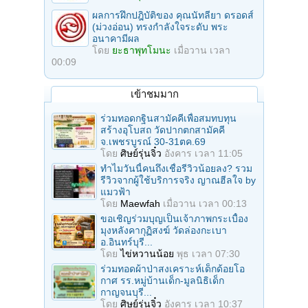
ผลการฝึกปฎิบัติของ คุณนัทลียา ดรอดส์
(ม่วงอ่อน) ทรงกำลังใจระดับ พระ
อนาคามีผล
โดย
ยะธาพุทโมนะ
เมื่อวาน เวลา
00:09
เข้าชมมาก
ร่วมทอดกฐินสามัคคีเพื่อสมทบทุน
สร้างอุโบสถ วัดปากตกสามัคคี
จ.เพชรบูรณ์ 30-31ตค.69
โดย
ศิษย์รุ่นจิ๋ว
อังคาร เวลา 11:05
ทำไมวันนี้คนถึงเชื่อรีวิวน้อยลง? รวม
รีวิวจากผู้ใช้บริการจริง ญาณฮีลใจ by
แมวฟ้า
โดย
Maewfah
เมื่อวาน เวลา 00:13
ขอเชิญร่วมบุญเป็นเจ้าภาพกระเบื้อง
มุงหลังคากุฏิสงฆ์ วัดล่องกะเบา
อ.อินทร์บุรี...
โดย
ไข่หวานน้อย
พุธ เวลา 07:30
ร่วมทอดผ้าป่าสงเคราะห์เด็กด้อยโอ
กาศ รร.หมู่บ้านเด็ก-มูลนิธิเด็ก
กาญจนบุรี...
โดย
ศิษย์รุ่นจิ๋ว
อังคาร เวลา 10:37