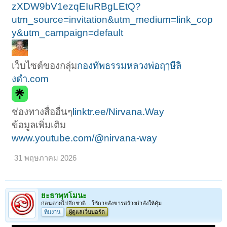
zXDW9bV1ezqEIuRBgLEtQ?
utm_source=invitation&utm_medium=link_cop
y&utm_campaign=default
เว็บไซต์ของกลุ่ม
กองทัพธรรมหลวงพ่อฤๅษีลิ
งดํา.com
ช่องทางสื่ออื่นๆ
linktr.ee/Nirvana.Way
ข้อมูลเพิ่มเติม
www.youtube.com/@nirvana-way
31 พฤษภาคม 2026
ยะธาพุทโมนะ
ก่อนตายไปอีกชาติ .. ใช้กายสังขารสร้างกำลังให้คุ้ม
ทีมงาน
ผู้ดูแลเว็บบอร์ด