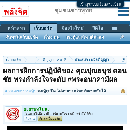
เข้าสู่ระบบหรือลงทะเบียน
ชุมชนชาวพุทธ
หน้าแรก
มีอะไรใหม่
วิดีโอ
เว็บบอร์ด
ค้นหาในเว็บบอร์ด
เรื่องเด่น
กระทู้และโพสต์ล่าสุด
เว็บบอร์ด
...
อภิญญา - สมาธิ
ประสบการณ์อภิญญา
ผลการฝึกการปฏิบัติของ คุณปุณยนุช ดอน
ชัย ทรงกำลังใจระดับ #พระอนาคามีผล
สถานะของกระทู้:
กระทู้ถูกปิด ไม่สามารถโพสต์ตอบกลับได้
ยะธาพุทโมนะ
ก่อนตายไปอีกชาติ .. ใช้กายสังขารสร้างกำลังให้คุ้ม
ทีมงาน
ผู้ดูแลเว็บบอร์ด