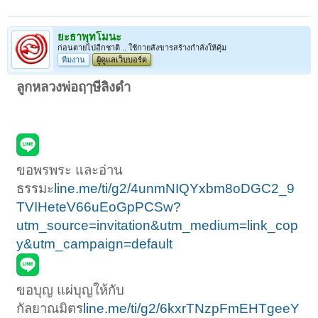
ยะธาพุทโมนะ
ก่อนตายไปอีกชาติ .. ใช้กายสังขารสร้างกำลังให้คุ้ม
ทีมงาน
ผู้ดูแลเว็บบอร์ด
ลูกหลวงพ่อฤๅษีลิงดำ
ขอพรพระ และอ่าน
ธรรมะ
line.me/ti/g2/4unmNIQYxbm8oDGC2_9
TVIHeteV66uEoGpPCSw?
utm_source=invitation&utm_medium=link_cop
y&utm_campaign=default
ขอบุญ แผ่บุญให้กับ
กัลยาณมิตร
line.me/ti/g2/6kxrTNzpFmEHTgeeY