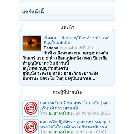
แชร์หน้านี้
แนะนำ
เรื่องเล่า "นักขุดกรุ"มือขลัง ขมังเวทย์
ที่สุดในแผ่นดิน
Pattana
ตอบ
44 นาทีที่แล้ว
วันที่ ๗ สิงหาคม พ.ศ. ๒๕๖๙ ตรงกับ
วันศุกร์ แรม ๙ ค่ำ เดือนแปดหลัง (๘๘) ปีมะเมีย
ทำบุญใส่บาตรในเช้าวันนี้
อนุโมทนาบุญร่วมกันครับ
สุทินนัง วะตะเม ทานัง อาสะวักขะยาวะหัง
นิพพานะ ปัจจะโย โหตุ ปัจจุบันเนกาเล…
กระทู้ที่น่าสนใจ
ถอดบทเรียน 7 วัน สู่พระโสดาบัน | คุณ
ภูรินนท์ สรวงยานนท์
โดย
ยะธาพุทโมนะ
24 กรกฎาคม 2026
ผลการฝึกปฎิบัติของ คุณธนพร หงสกุล /
ทรงกำลังใจระดับพระสกิทาคามีมรรค
โดย
ยะธาพุทโมนะ
เสาร์ เวลา 01:01