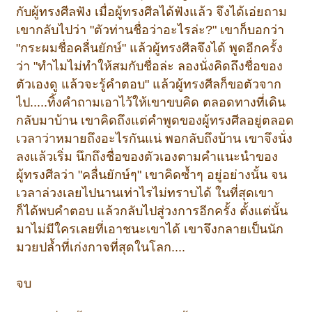
กับผู้ทรงศีลฟัง เมื่อผู้ทรงศีลได้ฟังแล้ว จึงได้เอ่ยถาม
เขากลับไปว่า "ตัวท่านชื่อว่าอะไรล่ะ?" เขาก็บอกว่า
"กระผมชื่อคลื่นยักษ์" แล้วผู้ทรงศีลจึงได้ พูดอีกครั้ง
ว่า "ทำไมไม่ทำให้สมกับชื่อล่ะ ลองนั่งคิดถึงชื่อของ
ตัวเองดู แล้วจะรู้คำตอบ" แล้วผู้ทรงศีลก็ขอตัวจาก
ไป.....ทิ้งคำถามเอาไว้ให้เขาขบคิด ตลอดทางที่เดิน
กลับมาบ้าน เขาคิดถึงแต่คำพูดของผู้ทรงศีลอยู่ตลอด
เวลาว่าหมายถึงอะไรกันแน่ พอกลับถึงบ้าน เขาจึงนั่ง
ลงแล้วเริ่ม นึกถึงชื่อของตัวเองตามคำแนะนำของ
ผู้ทรงศีลว่า "คลื่นยักษ์ๆ" เขาคิดซ้ำๆ อยู่อย่างนั้น จน
เวลาล่วงเลยไปนานเท่าไรไม่ทราบได้ ในที่สุดเขา
ก็ได้พบคำตอบ แล้วกลับไปสู่วงการอีกครั้ง ตั้งแต่นั้น
มาไม่มีใครเลยที่เอาชนะเขาได้ เขาจึงกลายเป็นนัก
มวยปล้ำที่เก่งกาจที่สุดในโลก....
จบ