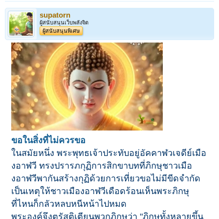
supatorn
ผู้สนับสนุนเว็บพลังจิต
ผู้สนับสนุนพิเศษ
ขอในสิ่งที่ไม่ควรขอ
ในสมัยหนึ่ง พระพุทธเจ้าประทับอยู่อัคคาฬวเจดีย์เมือ
งอาฬวี ทรงปรารภกุฏิการสิกขาบทที่ภิกษุชาวเมือ
งอาฬวีพากันสร้างกุฏิด้วยการเที่ยวขอไม่มีขีดจำกัด
เป็นเหตุให้ชาวเมืองอาฬวีเดือดร้อนเห็นพระภิกษุ
ที่ไหนก็กลัวหลบหนีหน้าไปหมด
พระองค์จึงตรัสติเตียนพวกภิกษุว่า "ภิกษุทั้งหลายขึ้น