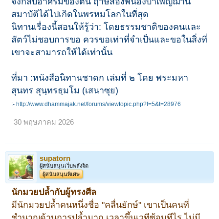
จึงกลับอาศรมของตน ฤาษีสองพี่น้องบำเพ็ญฌาน
สมาบัติได้ไปเกิดในพรหมโลกในที่สุด
นิทานเรื่องนี้สอนให้รู้ว่า: โดยธรรมชาติของคนและ
สัตว์ไม่ชอบการขอ ควรขอเท่าที่จำเป็นและขอในสิ่งที่
เขาจะสามารถให้ได้เท่านั้น
ที่มา :หนังสือนิทานชาดก เล่มที่ ๒ โดย พระมหา
สุนทร สุนฺทรธฺมโม (เสนาซุย)
:-
http://www.dhammajak.net/forums/viewtopic.php?f=5&t=28976
30 พฤษภาคม 2026
supatorn
ผู้สนับสนุนเว็บพลังจิต
ผู้สนับสนุนพิเศษ
นักมวยปล้ำกับผู้ทรงศีล
มีนักมวยปล้ำคนหนึ่งชื่อ "คลื่นยักษ์" เขาเป็นคนที่
ชำนาญด้านการปล้ำมาก เวลาขึ้นเวทีซ้อมทีไร ไม่มี