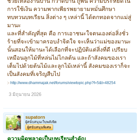
ช่วยเหลืองานบ้าน กวาดบ้าน ถูพื้น ความประหยัดใน
การใช้เงิน ความพากเพียรพยายามหมั่นศึกษา
ทบทวนบทเรียน สิ่งต่าง ๆ เหล่านี้ ได้ตกทอดจากแม่สู่
มานะ
และที่สำคัญที่สุด คือ การเอาชนะใจตนเองต่อสิ่งชั่ว
ร้ายที่จะเข้ามาครอบงำจิตใจ จะเห็นว่าแม่ของมานะ
นั้นสอนให้มานะได้เลือกที่จะปฏิบัติแต่สิ่งที่ดี เปรียบ
เหมือนลูกไม้ที่หล่นไม่ไกลต้น และถ้าสังคมของเรา
เต็มไปด้วยต้นไม้และลูกไม้เหล่านี้ สังคมของเราก็จะ
เป็นสังคมที่เจริญสืบไป
:-
http://www.dhammajak.net/forums/viewtopic.php?f=5&t=48254
3 มิถุนายน 2026
supatorn
ผู้สนับสนุนเว็บพลังจิต
ผู้สนับสนุนพิเศษ
ความผิดพลาดเป็นบทเรียนสำคัญ