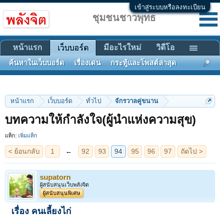
เข้าสู่ระบบหรือลงทะเบียน
ชุมชนชาวพุทธ
หน้าแรก
มีอะไรใหม่
วิดีโอ
เว็บบอร์ด
ค้นหาในเว็บบอร์ด
เรื่องเด่น
กระทู้และโพสต์ล่าสุด
หน้าแรก
เว็บบอร์ด
ทั่วไป
จักรวาลคู่ขนาน
< ย้อนกลับ
1
←
92
93
94
95
96
97
ถัดไป >
บทความให้กำลังใจ(ผู้นำแห่งความสุข)
แท็ก:
เพิ่มแท็ก
supatorn
ผู้สนับสนุนเว็บพลังจิต
ผู้สนับสนุนพิเศษ
เรื่อง คนเลี้ยงไก่