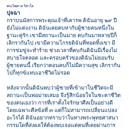
พระไพศาล วิสาโล
ปุจฉา
กราบนมัสการพระคุณเจ้าที่เคารพ ดิฉันอายุ ๒๙ ปี
ยังไม่แต่งงาน ดิฉันเคยคบหากับผู้ชายคนหนึ่งใน
ฐานะคู่รัก เขามีสถานะเป็นม่าย คบกันมาหลายปีก็
เลิกรากันไป เขามีความโกรธดิฉันที่ทอดทิ้งเขา มี
การข่มขู่จะทำร้าย ช่วงเวลาที่คบกันดิฉันมีเรื่องไม่
สบายใจตลอด และครอบครัวของดิฉันไม่ยอมรับ
ผู้ชายคนนี้ เรียกว่าตอนคบก็ไม่มีความสุข เลิกรากัน
ไปก็ทุกข์แทบเอาชีวิตไม่รอด
หลังจากนั้นดิฉันพบว่าผู้ชายที่เข้ามาในชีวิตจะมี
สถานะเป็นพ่อม่ายเสมอ จึงรู้สึกน้อยใจในชะตาชีวิต
ของตนเองว่า การที่เราตั้งใจรักษาศีลเป็นอย่างดี
โดยเฉพาะศีลข้อที่ ๓ แต่ก็ไม่สามารถเปลี่ยนแปลง
อะไรได้ ดิฉันอยากทราบว่าในทางพระพุทธศาสนา
กรรมใดที่ส่งผลให้ต้องพบเจอแต่คนที่เคยผ่านการ