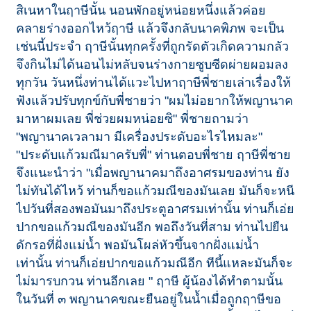
สิเนหาในฤาษีนั้น นอนพักอยู่หน่อยหนึ่งแล้วค่อย
คลายร่างออกไหว้ฤาษี แล้วจึงกลับนาคพิภพ จะเป็น
เช่นนี้ประจำ ฤาษีนั้นทุกครั้งที่ถูกรัดตัวเกิดความกลัว
จึงกินไม่ได้นอนไม่หลับจนร่างกายซูบซีดผ่ายผอมลง
ทุกวัน วันหนึ่งท่านได้แวะไปหาฤาษีพี่ชายเล่าเรื่องให้
ฟังแล้วปรับทุกข์กับพี่ชายว่า "ผมไม่อยากให้พญานาค
มาหาผมเลย พี่ช่วยผมหน่อยซิ" พี่ชายถามว่า
"พญานาคเวลามา มีเครื่องประดับอะไรไหมละ"
"ประดับแก้วมณีมาครับพี่" ท่านตอบพี่ชาย ฤาษีพี่ชาย
จึงแนะนำว่า "เมื่อพญานาคมาถึงอาศรมของท่าน ยัง
ไม่ทันได้ไหว้ ท่านก็ขอแก้วมณีของมันเลย มันก็จะหนี
ไปวันที่สองพอมันมาถึงประตูอาศรมเท่านั้น ท่านก็เอ่ย
ปากขอแก้วมณีของมันอีก พอถึงวันที่สาม ท่านไปยืน
ดักรอที่ฝั่งแม่น้ำ พอมันโผล่หัวขึ้นจากฝั่งแม่น้ำ
เท่านั้น ท่านก็เอ่ยปากขอแก้วมณีอีก ทีนี้แหละมันก็จะ
ไม่มารบกวน ท่านอีกเลย " ฤาษี ผู้น้องได้ทำตามนั้น
ในวันที่ ๓ พญานาคขณะยืนอยู่ในน้ำเมื่อถูกฤาษีขอ