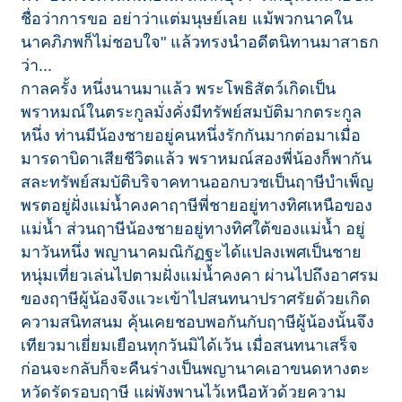
ชื่อว่าการขอ อย่าว่าแต่มนุษย์เลย แม้พวกนาคใน
นาคภิภพก็ไม่ชอบใจ" แล้วทรงนำอดีตนิทานมาสาธก
ว่า...
กาลครั้ง หนึ่งนานมาแล้ว พระโพธิสัตว์เกิดเป็น
พราหมณ์ในตระกูลมั่งคั่งมีทรัพย์สมบัติมากตระกูล
หนึ่ง ท่านมีน้องชายอยู่คนหนึ่งรักกันมากต่อมาเมื่อ
มารดาบิดาเสียชีวิตแล้ว พราหมณ์สองพี่น้องก็พากัน
สละทรัพย์สมบัติบริจาคทานออกบวชเป็นฤาษีบำเพ็ญ
พรตอยู่ฝั่งแม่น้ำคงคาฤาษีพี่ชายอยู่ทางทิศเหนือของ
แม่น้ำ ส่วนฤาษีน้องชายอยู่ทางทิศใต้ของแม่น้ำ อยู่
มาวันหนึ่ง พญานาคมณิกัฏฐะได้แปลงเพศเป็นชาย
หนุ่มเที่ยวเล่นไปตามฝั่งแม่น้ำคงคา ผ่านไปถึงอาศรม
ของฤาษีผู้น้องจึงแวะเข้าไปสนทนาปราศรัยด้วยเกิด
ความสนิทสนม คุ้นเคยชอบพอกันกับฤาษีผู้น้องนั้นจึง
เทียวมาเยี่ยมเยือนทุกวันมิได้เว้น เมื่อสนทนาเสร็จ
ก่อนจะกลับก็จะคืนร่างเป็นพญานาคเอาขนดหางตะ
หวัดรัดรอบฤาษี แผ่พังพานไว้เหนือหัวด้วยความ