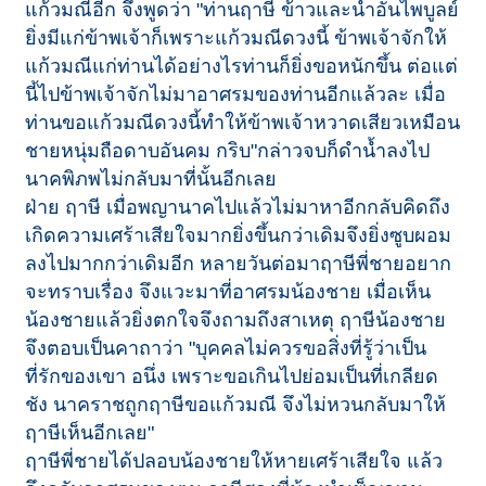
แก้วมณีอีก จึงพูดว่า "ท่านฤาษี ข้าวและน้ำอันไพบูลย์
ยิ่งมีแก่ข้าพเจ้าก็เพราะแก้วมณีดวงนี้ ข้าพเจ้าจักให้
แก้วมณีแก่ท่านได้อย่างไรท่านก็ยิ่งขอหนักขึ้น ต่อแต่
นี้ไปข้าพเจ้าจักไม่มาอาศรมของท่านอีกแล้วละ เมื่อ
ท่านขอแก้วมณีดวงนี้ทำให้ข้าพเจ้าหวาดเสียวเหมือน
ชายหนุ่มถือดาบอันคม กริบ"กล่าวจบก็ดำน้ำลงไป
นาคพิภพไม่กลับมาที่นั้นอีกเลย
ฝ่าย ฤาษี เมื่อพญานาคไปแล้วไม่มาหาอีกกลับคิดถึง
เกิดความเศร้าเสียใจมากยิ่งขึ้นกว่าเดิมจึงยิ่งซูบผอม
ลงไปมากกว่าเดิมอีก หลายวันต่อมาฤาษีพี่ชายอยาก
จะทราบเรื่อง จึงแวะมาที่อาศรมน้องชาย เมื่อเห็น
น้องชายแล้วยิ่งตกใจจึงถามถึงสาเหตุ ฤาษีน้องชาย
จึงตอบเป็นคาถาว่า "บุคคลไม่ควรขอสิ่งที่รู้ว่าเป็น
ที่รักของเขา อนึ่ง เพราะขอเกินไปย่อมเป็นที่เกลียด
ชัง นาคราชถูกฤาษีขอแก้วมณี จึงไม่หวนกลับมาให้
ฤาษีเห็นอีกเลย"
ฤาษีพี่ชายได้ปลอบน้องชายให้หายเศร้าเสียใจ แล้ว