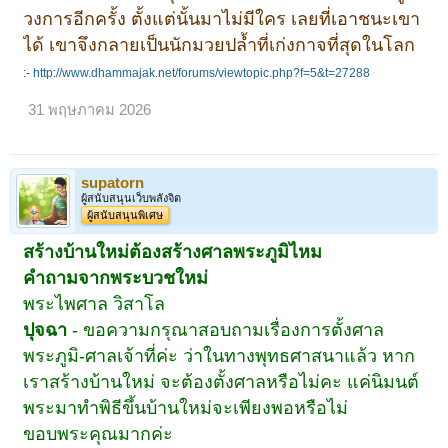
วงการอีกครั้ง ตั้งแต่นั้นมาไม่มีใคร เลยที่เอาชนะเขา
ได้ เขาจึงกลายเป็นนักมวยปล้ำที่เก่งกาจที่สุดในโลก
:-
http://www.dhammajak.net/forums/viewtopic.php?f=5&t=27288
31 พฤษภาคม 2026
supatorn
ผู้สนับสนุนเว็บพลังจิต
ผู้สนับสนุนพิเศษ
สร้างบ้านใหม่ต้องสร้างศาลพระภูมิไหม
คำถามจากพระบวชใหม่
พระไพศาล วิสาโล
ปุจฉา
- ขอความกรุณาสอบถามเรื่องการตั้งศาล
พระภูมิ-ศาลเจ้าที่ค่ะ ว่าในทางพุทธศาสนาแล้ว หาก
เราสร้างบ้านใหม่ จะต้องตั้งศาลหรือไม่คะ แค่นิมนต์
พระมาทำพิธีขึ้นบ้านใหม่จะเพียงพอหรือไม่
ขอบพระคุณมากค่ะ