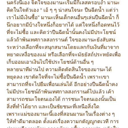
นครั้งนี้เอง จิตใจของมานะเริ่มมีกิเลสครอบงำ มานะ
คิดในใจตัวเอง “ เอ้ ๆ ๆ น่าสนใจนะ ปืนฉีดน้ำ แต่ว่า
เราไม่มีเงินซื้อ” มานะเห็นเด็กคนอื่นๆเล่นปืนฉีดน้ำ ก็
นึกอยากมีบ้างใจหนึ่งก็อยากได้ แต่ใจหนึ่งก็อดทนไว้
ที่จะไม่ซื้อ และคิดว่าปืนฉีดน้ำนั้นคงไม่มีประโยชน์
แล้วถ้าพ้นเทศกาลสงกรานต์ ใจของมานะยังสับสน
ระหว่างเลือกที่จะสนุกสนานโดยแลกกับเงินที่มาจาก
หยาดเหงื่อของแม่ หรือเลือกที่จะมัธยัสถ์ประหยัดเพื่อ
เก็บออมเอาเงินไปใช้ประโยชน์ด้านอื่น ๆ
หลายนาทีผ่านไป ความคิดตัดสินใจของมานะได้
หยุดลง เขาตัดใจที่จะไม่ซื้อปืนฉีดน้ำ เพราะเขา
สามารถที่จะไปยืมเพื่อนเล่นได้ อีกอย่างปืนฉีดน้ำคง
ไม่มีประโยชน์ถ้าพ้นเทศกาลสงกรานต์ไปแล้ว เค้า
สามารถชนะใจตนเองได้ การชนะใจตนเองนั้นเป็น
สิ่งที่ทำได้ยาก และเป็นชัยชนะที่เหนือสิ่งใด
เพราะแม่ของมานะนี้เองที่สอนมานะในเรื่องต่าง ๆ
ให้ทำดีมาตลอด ตั้งแต่เรื่องความกตัญญูกตเวที การ