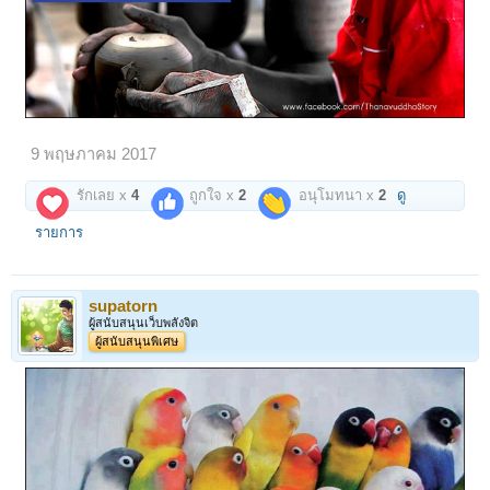
9 พฤษภาคม 2017
รักเลย x
4
ถูกใจ x
2
อนุโมทนา x
2
ดู
รายการ
supatorn
ผู้สนับสนุนเว็บพลังจิต
ผู้สนับสนุนพิเศษ