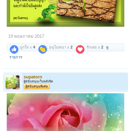
19 พฤษภาคม 2017
ถูกใจ x
4
อนุโมทนา x
2
รักเลย x
2
ดู
รายการ
supatorn
ผู้สนับสนุนเว็บพลังจิต
ผู้สนับสนุนพิเศษ