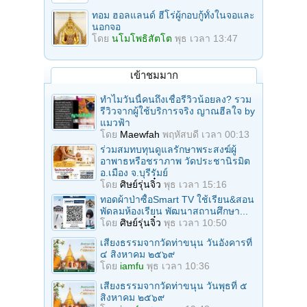
ทอม ฮอลแลนด์ ฮีโร่ผู้กอบกู้ทั้งในจอและ
นอกจอ
โดย
นโมโพธิสัตโต
พุธ เวลา 13:47
เข้าชมมาก
ทำไมวันนี้คนถึงเชื่อรีวิวน้อยลง? รวม
รีวิวจากผู้ใช้บริการจริง ญาณฮีลใจ by
แมวฟ้า
โดย
Maewfah
พฤหัสบดี เวลา 00:13
ร่วมสมทบทุนดูแลรักษาพระสงฆ์ผู้
อาพาธหรือชราภาพ วัดประชานิรมิต
อ.เมือง จ.บุรีรัมย์
โดย
ศิษย์รุ่นจิ๋ว
พุธ เวลา 15:16
ทอดผ้าป่าซื้อSmart TV ใช้เรียน&สอน
พัดลมห้องเรียน พัฒนาสถานศึกษา...
โดย
ศิษย์รุ่นจิ๋ว
พุธ เวลา 10:50
เสียงธรรมจากวัดท่าขนุน วันอังคารที่
๔ สิงหาคม ๒๕๖๙
โดย
iamfu
พุธ เวลา 10:36
เสียงธรรมจากวัดท่าขนุน วันพุธที่ ๕
สิงหาคม ๒๕๖๙