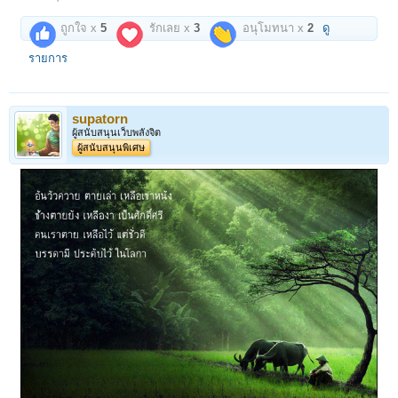
ถูกใจ x
5
รักเลย x
3
อนุโมทนา x
2
ดู
รายการ
supatorn
ผู้สนับสนุนเว็บพลังจิต
ผู้สนับสนุนพิเศษ