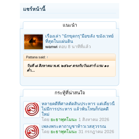
แชร์หน้านี้
แนะนำ
เรื่องเล่า "นักขุดกรุ"มือขลัง ขมังเวทย์
ที่สุดในแผ่นดิน
wanwi
ตอบ
8 นาทีที่แล้ว
Pattana said:
↑
วันที่ ๘ สิงหาคม พ.ศ. ๒๕๖๙ ตรงกับวันเสาร์ แรม ๑๐
ค่ำ…
กระทู้ที่น่าสนใจ
หลายคดีที่ศาลตัดสินประหาร แต่เดี๋ยวนี้
ไม่มีการประหาร แล้วพ้นโทษก็ก่อคดี
ใหม่
โดย
ยะธาพุทโมนะ
1 สิงหาคม 2026
เพลงพระคาถาบูชาท้าวเวสสุวรรณ
โดย
ยะธาพุทโมนะ
31 กรกฎาคม 2026