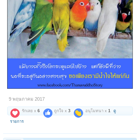
9 พฤษภาคม 2017
รักเลย x
6
ถูกใจ x
3
อนุโมทนา x
1
ดู
รายการ