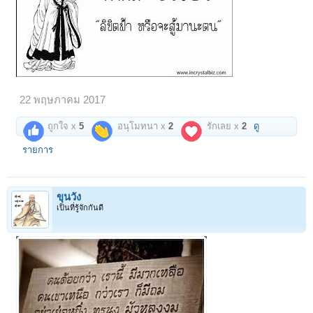
22 พฤษภาคม 2017
ถูกใจ x
5
อนุโมทนา x
2
รักเลย x
2
ดู
รายการ
ขุนวัง
เป็นที่รู้จักกันดี