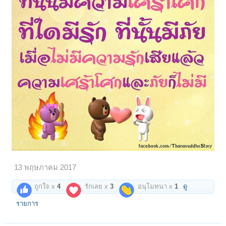
13 พฤษภาคม 2017
ถูกใจ x
4
รักเลย x
3
อนุโมทนา x
1
ดู
รายการ