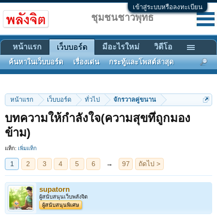
เข้าสู่ระบบหรือลงทะเบียน
ชุมชนชาวพุทธ
หน้าแรก
มีอะไรใหม่
วิดีโอ
เว็บบอร์ด
ค้นหาในเว็บบอร์ด
เรื่องเด่น
กระทู้และโพสต์ล่าสุด
หน้าแรก
เว็บบอร์ด
ทั่วไป
จักรวาลคู่ขนาน
บทความให้กำลังใจ(ความสุขทึ่ถูกมอง
1
2
3
4
5
6
→
97
ถัดไป >
ข้าม)
แท็ก:
เพิ่มแท็ก
supatorn
ผู้สนับสนุนเว็บพลังจิต
ผู้สนับสนุนพิเศษ