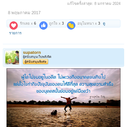
แก้ไขครั้งล่าสุด:
8 มกราคม 2024
8 พฤษภาคม 2017
รักเลย x
6
ถูกใจ x
3
อนุโมทนา x
3
ดู
รายการ
supatorn
ผู้สนับสนุนเว็บพลังจิต
ผู้สนับสนุนพิเศษ