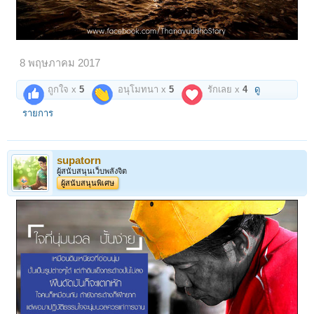
8 พฤษภาคม 2017
ถูกใจ x
5
อนุโมทนา x
5
รักเลย x
4
ดู
รายการ
supatorn
ผู้สนับสนุนเว็บพลังจิต
ผู้สนับสนุนพิเศษ