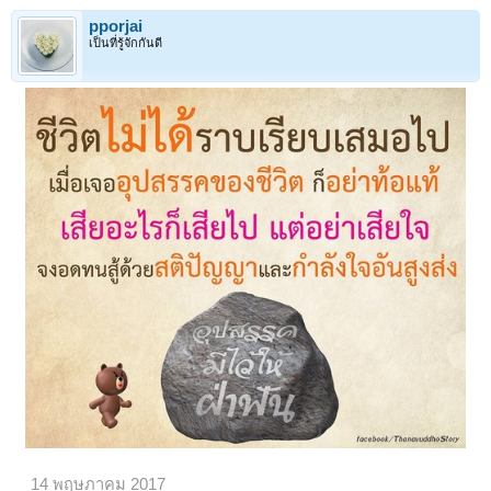
pporjai
เป็นที่รู้จักกันดี
1
2
3
4
5
6
→
97
ถัดไป >
14 พฤษภาคม 2017