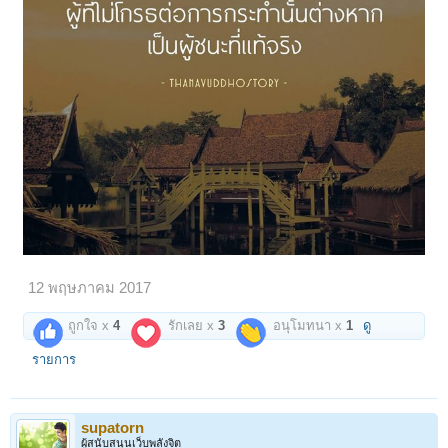
12 พฤษภาคม 2017
ถูกใจ x
4
รักเลย x
3
อนุโมทนา x
1
ดู
รายการ
supatorn
ผู้สนับสนุนเว็บพลังจิต