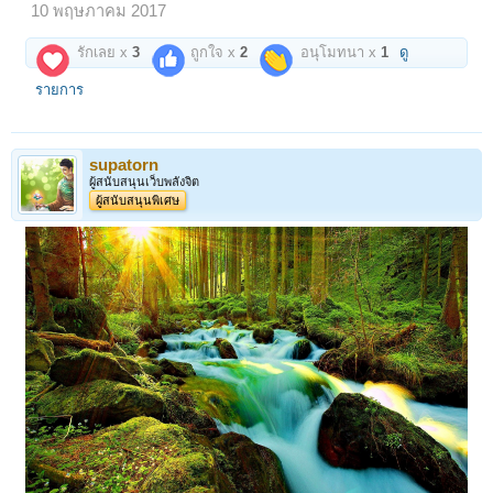
10 พฤษภาคม 2017
รักเลย x
3
ถูกใจ x
2
อนุโมทนา x
1
ดู
รายการ
supatorn
ผู้สนับสนุนเว็บพลังจิต
ผู้สนับสนุนพิเศษ