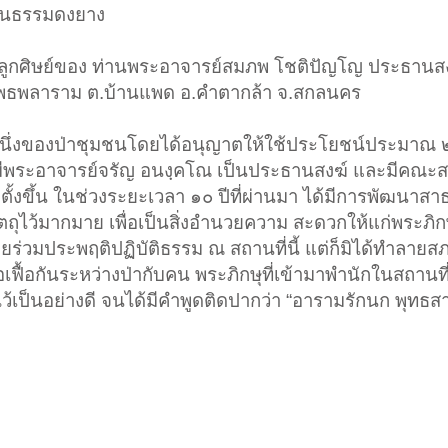
ยานธรรมดงยาง
ลูกศิษย์ของ ท่านพระอาจารย์สมภพ โชติปัญโญ ประธานสง
พธพลาราม ต.บ้านแพด อ.คำตากล้า จ.สกลนคร
นหนึ่งของป่าชุมชนโดยได้อนุญาตให้ใช้ประโยชน์ประมาณ ๒
มีพระอาจารย์จรัญ อนงฺคโณ เป็นประธานสงฆ์ และมีคณะสง
ตั้งขึ้น ในช่วงระยะเวลา ๑๐ ปีที่ผ่านมา ได้มีการพัฒนาส
ัตถุไว้มากมาย เพื่อเป็นสิ่งอำนวยความ สะดวกให้แก่พระภิก
ยร่วมประพฤติปฏิบัติธรรม ณ สถานที่นี้ แต่ก็มิได้ทำลาย
อเฟื้อกันระหว่างป่ากับคน พระภิกษุที่เข้ามาพำนักในสถานที่
ป็นอย่างดี จนได้มีคำพูดติดปากว่า “อารามรักนก พุทธส