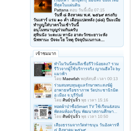
เรื่องเล่า "นักขุดกรุ"มือขลัง ขมังเวทย์
ที่สุดในแผ่นดิน
Pattana
ตอบ
วันนี้เมื่อ 07:15
วันที่ ๘ สิงหาคม พ.ศ. ๒๕๖๙ ตรงกับ
วันเสาร์ แรม ๑๐ ค่ำ เดือนแปดหลัง (๘๘) ปีมะเมีย
ทำบุญใส่บาตรในเช้าวันนี้
อนุโมทนาบุญร่วมกันครับ
สุทินนัง วะตะเม ทานัง อาสะวักขะยาวะหัง
นิพพานะ ปัจจะโย โหตุ ปัจจุบันเนกาเล…
เข้าชมมาก
ทำไมวันนี้คนถึงเชื่อรีวิวน้อยลง? รวม
รีวิวจากผู้ใช้บริการจริง ญาณฮีลใจ by
แมวฟ้า
โดย
Maewfah
พฤหัสบดี เวลา 00:13
ร่วมสมทบทุนดูแลรักษาพระสงฆ์ผู้
อาพาธหรือชราภาพ วัดประชานิรมิต
อ.เมือง จ.บุรีรัมย์
โดย
ศิษย์รุ่นจิ๋ว
พุธ เวลา 15:16
ทอดผ้าป่าซื้อSmart TV ใช้เรียน&สอน
พัดลมห้องเรียน พัฒนาสถานศึกษา...
โดย
ศิษย์รุ่นจิ๋ว
พุธ เวลา 10:50
เสียงธรรมจากวัดท่าขนุน วันอังคารที่
๔ สิงหาคม ๒๕๖๙