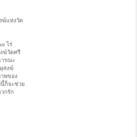
ฆ์แห่งวัด
๐ ไร่
ฆ์วัดศรี
าธารณะ
ษุสงฆ์
สภาพของ
นี้ก็จะช่วย
าวกรัก