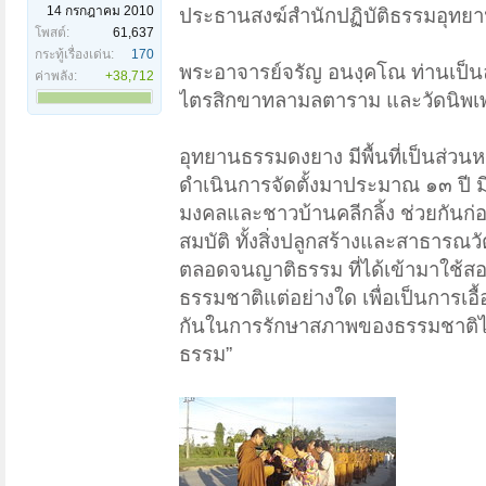
14 กรกฎาคม 2010
ประธานสงฆ์สำนักปฏิบัติธรรมอุท
โพสต์:
61,637
กระทู้เรื่องเด่น:
170
พระอาจารย์จรัญ อนงฺคโณ ท่านเป็น
ค่าพลัง:
+38,712
ไตรสิกขาทลามลตาราม และวัดนิพเ
อุทยานธรรมดงยาง มีพื้นที่เป็นส่ว
ดำเนินการจัดตั้งมาประมาณ ๑๓ ปี 
มงคลและชาวบ้านคลีกลิ้ง ช่วยกันก่อ
สมบัติ ทั้งสิ่งปลูกสร้างและสาธารณว
ตลอดจนญาติธรรม ที่ได้เข้ามาใช้สอ
ธรรมชาติแต่อย่างใด เพื่อเป็นการเอื้
กันในการรักษาสภาพของธรรมชาติไว้เ
ธรรม”