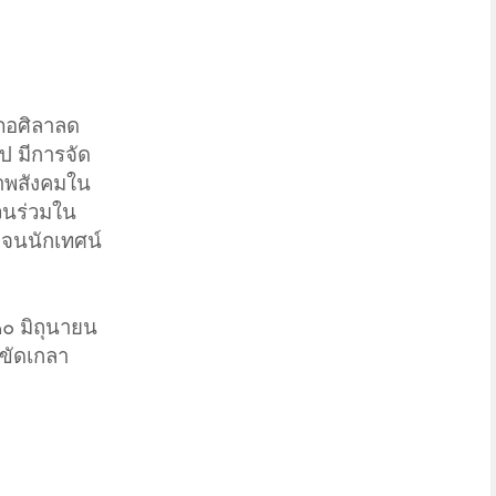
เภอศิลาลด
 มีการจัด
ภาพสังคมใน
วนร่วมใน
อดจนนักเทศน์
๐ มิถุนายน
อขัดเกลา