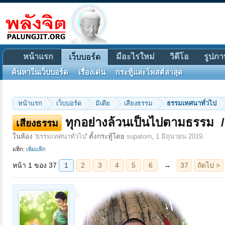
หน้าแรก
มีอะไรใหม่
วิดีโอ
รูปภา
เว็บบอร์ด
ค้นหาในเว็บบอร์ด
เรื่องเด่น
กระทู้และโพสต์ล่าสุด
หน้าแรก
เว็บบอร์ด
มิเดีย
เสียงธรรม
ธรรมเทศนาทั่วไป
หน้า 1 ของ 37
1
2
3
4
5
6
→
37
ถัดไป >
ทุกอย่างล้วนเป็นไปตามธรรม ‪ 
เสียงธรรม
ในห้อง '
ธรรมเทศนาทั่วไป
' ตั้งกระทู้โดย
supatorn
,
1 มิถุนายน 2019
.
แท็ก:
เพิ่มแท็ก