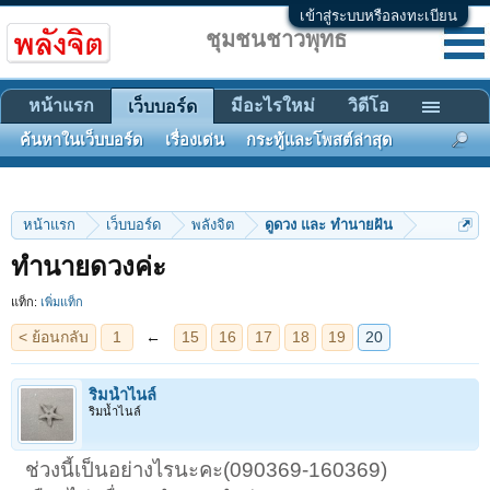
เข้าสู่ระบบหรือลงทะเบียน
ชุมชนชาวพุทธ
หน้าแรก
มีอะไรใหม่
วิดีโอ
เว็บบอร์ด
ค้นหาในเว็บบอร์ด
เรื่องเด่น
กระทู้และโพสต์ล่าสุด
หน้าแรก
เว็บบอร์ด
พลังจิต
ดูดวง และ ทำนายฝัน
< ย้อนกลับ
1
←
15
16
17
18
19
20
ทำนายดวงค่ะ
แท็ก:
เพิ่มแท็ก
ริมน้ำไนล์
ริมน้ำไนล์
ช่วงนี้เป็นอย่างไรนะคะ(090369-160369)