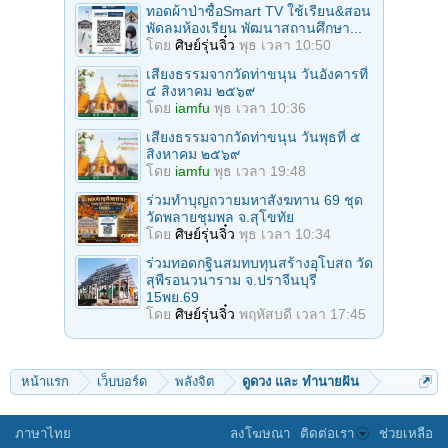
ทอดผ้าป่าซื้อSmart TV ใช้เรียน&สอน
พัดลมห้องเรียน พัฒนาสถานศึกษา...
โดย
ศิษย์รุ่นจิ๋ว
พุธ เวลา 10:50
เสียงธรรมจากวัดท่าขนุน วันอังคารที่
๔ สิงหาคม ๒๕๖๙
โดย
iamfu
พุธ เวลา 10:36
เสียงธรรมจากวัดท่าขนุน วันพุธที่ ๕
สิงหาคม ๒๕๖๙
โดย
iamfu
พุธ เวลา 19:48
ร่วมทําบุญถวายมหาสังฆทาน 69 ชุด
วัดพลายชุมพล จ.สุโขทัย
โดย
ศิษย์รุ่นจิ๋ว
พุธ เวลา 10:34
ร่วมทอดกฐินสมทบทุนสร้างอุโบสถ วัด
สุพีรอนวนาราม จ.ปราจีนบุรี
15พย.69
โดย
ศิษย์รุ่นจิ๋ว
พฤหัสบดี เวลา 17:45
หน้าแรก
เว็บบอร์ด
พลังจิต
ดูดวง และ ทำนายฝัน
ภาษาไทย
ลงโฆษณา
ติดต่อเรา
ช่วยเหลือ