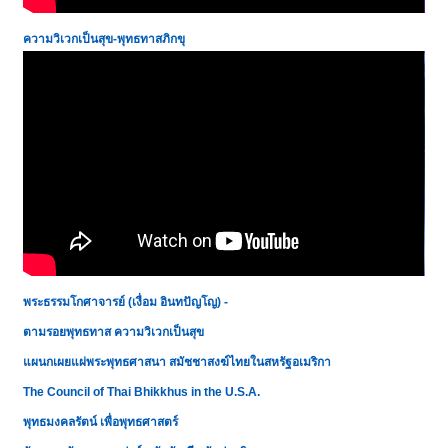
ความวิเวกเป็นสุข-
พุทธทาสภิกขุ
พระธรรมโกศาจารย์ (เงื่อม อินทปัญโญ) -
ตามรอยพุทธทาส ความวิเวกเป็นสุข
แผนกเผยแผ่พระพุทธศาสนา สมัชชาสงฆ์ไทยในสหรัฐอเมริกา
The Council of Thai Bhikkhus in the U.S.A.
พุทธมงคลรัตน์ เพื่อพุทธศาสตร์