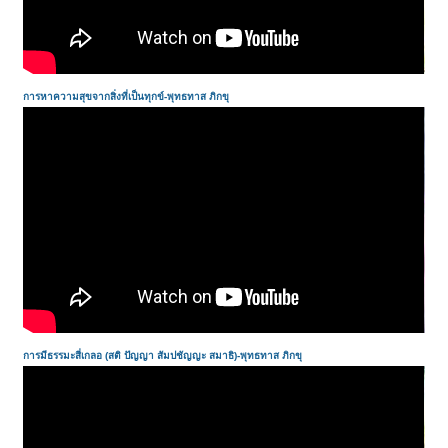
การหาความสุขจากสิ่งที่เป็นทุกข์-
พุทธทาส ภิกขุ
การมีธรรมะสี่เกลอ (สติ ปัญญา สัมปชัญญะ สมาธิ)-
พุทธทาส ภิกขุ