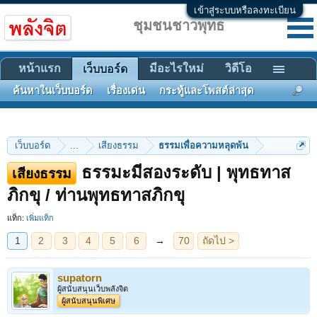
เข้าสู่ระบบหรือลงทะเบียน
ชุมชนชาวพุทธ
หน้าแรก
มีอะไรใหม่
วิดีโอ
เว็บบอร์ด
ค้นหาในเว็บบอร์ด
เรื่องเด่น
กระทู้และโพสต์ล่าสุด
เว็บบอร์ด
...
เสียงธรรม
ธรรมเพื่อความหลุดพ้น
ธรรมะมีสองระดับ | พุทธทาส
เสียงธรรม
1
2
3
4
5
6
→
70
ถัดไป >
ภิกขุ / ท่านพุทธทาสภิกขุ
แท็ก:
เพิ่มแท็ก
supatorn
ผู้สนับสนุนเว็บพลังจิต
ผู้สนับสนุนพิเศษ