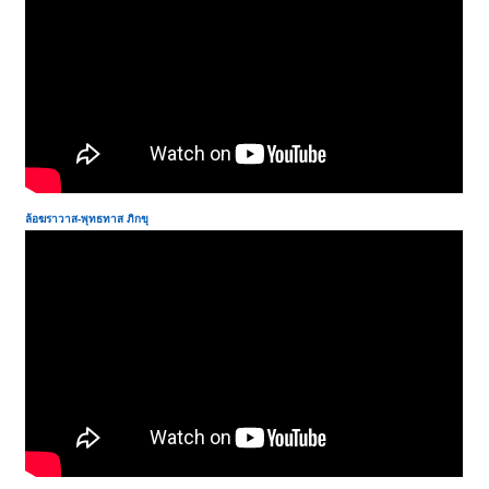
ล้อฆราวาส
-
พุทธทาส ภิกขุ