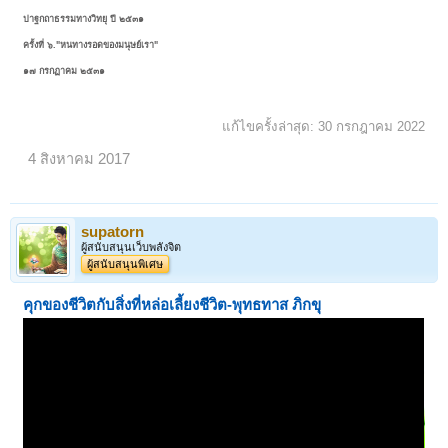
ปาฐกถาธรรมทางวิทยุ ปี ๒๕๓๑
ครั้งที่ ๖."หนทางรอดของมนุษย์เรา"
๑๗ กรกฏาคม ๒๕๓๑
แก้ไขครั้งล่าสุด:
30 กรกฎาคม 2022
4 สิงหาคม 2017
supatorn
ผู้สนับสนุนเว็บพลังจิต
ผู้สนับสนุนพิเศษ
คุกของชีวิตกับสิ่งที่หล่อเลี้ยงชีวิต-
พุทธทาส ภิกขุ