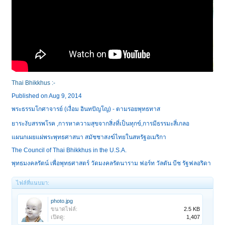
Thai Bhikkhus :-
Published on Aug 9, 2014
พระธรรมโกศาจารย์ (เงื่อม อินทปัญโญ) - ตามรอยพุทธทาส
ยาระงับสรรพโรค ,การหาความสุขจากสิ่งที่เป็นทุกข์,
การมีธรรมะสี่เกลอ
แผนกเผยแผ่พระพุทธศาสนา สมัชชาสงฆ์ไทยในสหรัฐอเมริกา
The Council of Thai Bhikkhus in the U.S.A.
พุทธมงคลรัตน์ เพื่อพุทธศาสตร์ วัดมงคลรัตนาราม ฟอร์ท วัลตัน บีช รัฐฟลอริดา
ไฟล์ที่แนบมา:
photo.jpg
ขนาดไฟล์:
2.5 KB
เปิดดู:
1,407