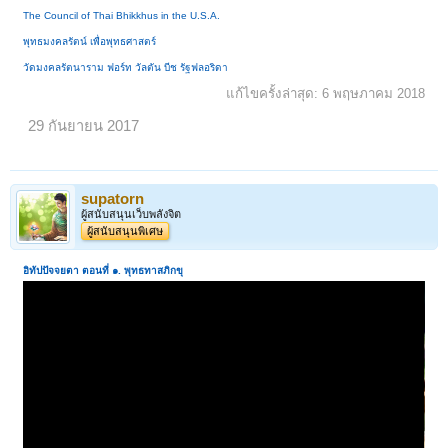
The Council of Thai Bhikkhus in the U.S.A.
พุทธมงคลรัตน์ เพื่อพุทธศาสตร์
วัดมงคลรัตนาราม ฟอร์ท วัลตัน บีช รัฐฟลอริดา
แก้ไขครั้งล่าสุด:
6 พฤษภาคม 2018
29 กันยายน 2017
supatorn
ผู้สนับสนุนเว็บพลังจิต
ผู้สนับสนุนพิเศษ
อิทัปปัจจยตา ตอนที่ ๑.
พุทธทาสภิกขุ