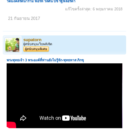
วัดมงคลรัตนาราม ฟอร์ท วัลตัน บีช รัฐฟลอริดา
แก้ไขครั้งล่าสุด:
6 พฤษภาคม 2018
21 กันยายน 2017
supatorn
ผู้สนับสนุนเว็บพลังจิต
ผู้สนับสนุนพิเศษ
พระพุทธเจ้า 3 พระองค์ที่ท่านยังไม่รู้จัก-
พุทธทาส ภิกขุ