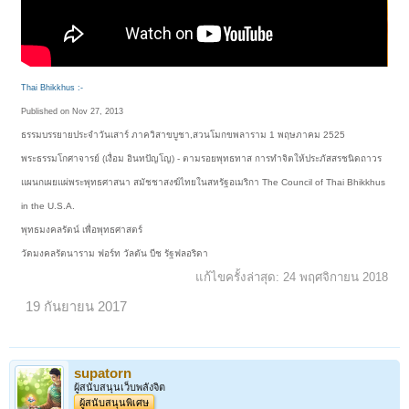
Thai Bhikkhus :-
Published on Nov 27, 2013
ธรรมบรรยายประจำวันเสาร์ ภาควิสาขบูชา,สวนโมกขพลาราม 1 พฤษภาคม 2525
พระธรรมโกศาจารย์ (เงื่อม อินทปัญโญ) - ตามรอยพุทธทาส การทำจิตให้ประภัสสรชนิดถาวร
แผนกเผยแผ่พระพุทธศาสนา สมัชชาสงฆ์ไทยในสหรัฐอเมริกา The Council of Thai Bhikkhus
in the U.S.A.
พุทธมงคลรัตน์ เพื่อพุทธศาสตร์
วัดมงคลรัตนาราม ฟอร์ท วัลตัน บีช รัฐฟลอริดา
แก้ไขครั้งล่าสุด:
24 พฤศจิกายน 2018
19 กันยายน 2017
supatorn
ผู้สนับสนุนเว็บพลังจิต
ผู้สนับสนุนพิเศษ