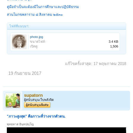
คู่มือจำเป็นจะต้องมีในการศึกษาและปฏิบัติธรรม
สวนโมกขพลาราม ๘ สิงหาคม ๒๕๓๐
ไฟล์ที่แนบมา:
photo.jpg
ขนาดไฟล์:
3.4 KB
เปิดดู:
1,506
แก้ไขครั้งล่าสุด:
17 พฤษภาคม 2018
19 กันยายน 2017
supatorn
ผู้สนับสนุนเว็บพลังจิต
ผู้สนับสนุนพิเศษ
"ภาวะสูงสุด" คือภาวะที่ว่างจากตัวตน.
พุทธทาส อินฺทปญฺโญ