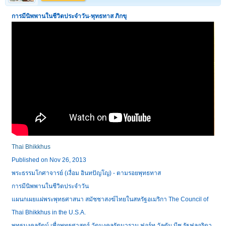
การมีนิพพานในชีวิตประจำวัน
-
พุทธทาส ภิกขุ
Thai Bhikkhus
Published on Nov 26, 2013
พระธรรมโกศาจารย์ (เงื่อม อินทปัญโญ) - ตามรอยพุทธทาส
การมีนิพพานในชีวิตประจำวัน
แผนกเผยแผ่พระพุทธศาสนา สมัชชาสงฆ์ไทยในสหรัฐอเมริกา The Council of
Thai Bhikkhus in the U.S.A.
พุทธมงคลรัตน์ เพื่อพุทธศาสตร์ วัดมงคลรัตนาราม ฟอร์ท วัลตัน บีช รัฐฟลอริดา