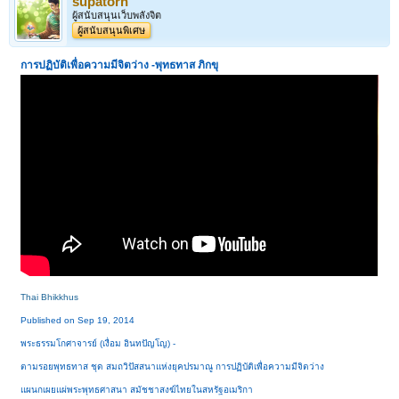
supatorn
ผู้สนับสนุนเว็บพลังจิต
ผู้สนับสนุนพิเศษ
การปฏิบัติเพื่อความมีจิตว่าง -
พุทธทาส ภิกขุ
Thai Bhikkhus
Published on Sep 19, 2014
1
2
3
4
5
6
→
70
ถัดไป >
พระธรรมโกศาจารย์ (เงื่อม อินทปัญโญ) -
ตามรอยพุทธทาส ชุด สมถวิปัสสนาแห่งยุคปรมาณู การปฏิบัติเพื่อความมีจิตว่าง
แผนกเผยแผ่พระพุทธศาสนา สมัชชาสงฆ์ไทยในสหรัฐอเมริกา