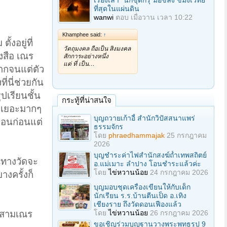
เรื่องเล่า "นักขุดกรุ"มือขลัง ขมังเวทย์
ที่สุดในแผ่นดิน
wanwi
ตอบ
เมื่อวาน เวลา 10:22
Khamphee said:
↑
งอยู่ที่
วัตถุมงคล ถือเป็น สิ่งมงคล
งสือ เณร
สักการะอย่างหนึ่ง
แต่ ที่ เป็น…
ยากจนแต่ตัว
่นี่ช่วยกัน
ปเรียนชั้น
กระทู้ที่น่าสนใจ
ระเยอะมากๆ
บุญถวายเก้าอี้ สำนักวิปัสสนาแพร่
ือนก่อนแต่
ธรรมจักร
โดย
phraedhammajak
25 กรกฎาคม
2026
บุญชำระค่าไฟสำนักสงฆ์ถ้ำเทพสถิตย์
ันทางวัดจะ
อ.แม่เมาะ ลำปาง โอนชำระแล้วค่ะ
โดย
ไข่หวานน้อย
24 กรกฎาคม 2026
งครั้งก็
บุญมอบชุดเครื่องเขียนให้กับเด็ก
นักเรียน ร.ร.บ้านตีนเป็ด อ.เทิง
เชียงราย ถึงวัดดอนเฟืองแล้ว
โดย
ไข่หวานน้อย
26 กรกฎาคม 2026
์ สามเณร
ขอเชิญร่วมบุญฐานวางพระพุทธรูป 9