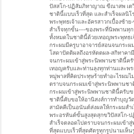
ปัสสโก-ปฏิสัมภิทาญาณ ขีณาสพ เตว
ชาตินี้แบบเร็วที่สุด และสำเร็จผลน
พระพุทธเจ้าและอัครสาวกเบื้องซ้า
สำเร็จทุกขั้น----ของพระที่นิพพานทุ
ทั้งหมดในชาตินี้ด้วยเทอญพระพุทธเจ
กระผมมีครูบาอาจารย์สอนจนกระผมบ
โสดาปัตติผลถึงอรหัตตผล-สกิทาคามี
จนกระผมเข้าสู่พระนิพพานชาตินี้ค
เทอญครับและท่านลุงทุกท่านและพระที
หมู่พาลที่คิดประทุษร้ายทำอะไรผม
ตราบจนกระผมเข้าสู่พระนิพพานชาติ
กระผมเข้าสู่พระนิพพานชาตินี้คร
ชาตินี้คับขอให้อานิสงส์การทำบุญวั
สามัคคีเป็นอนันต์ส่งผลให้กระผมสำ
พระอรหันต์ขั้นสูงสุดสุกขวิปัสสโก
สำเร็จตลอดไปตราบจนกระผมเข้าสู่พ
ที่สุดแบบเร็วที่สุดศัตรูทุกรูปนามเห