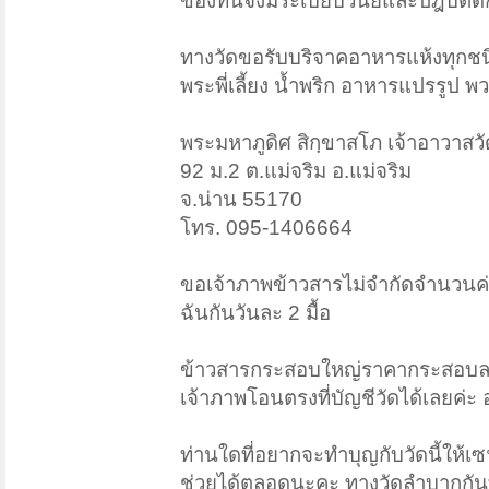
ของที่นี่จึงมีระเบียบวินัยและปฎิบัติด
ทางวัดขอรับบริจาคอาหารแห้งทุกชนิ
พระพี่เลี้ยง น้ำพริก อาหารแปรรูป พวก
พระมหาภูดิศ สิกฺขาสโภ เจ้าอาวาสว
92 ม.2 ต.แม่จริม อ.แม่จริม
จ.น่าน 55170
โทร. 095-1406664
ขอเจ้าภาพข้าวสารไม่จำกัดจำนวนค่ะ 
ฉันกันวันละ 2 มื้อ
ข้าวสารกระสอบใหญ่ราคากระสอบละ 
เจ้าภาพโอนตรงที่บัญชีวัดได้เลยค่ะ
ท่านใดที่อยากจะทำบุญกับวัดนี้ให
ช่วยได้ตลอดนะคะ ทางวัดลำบากกันท