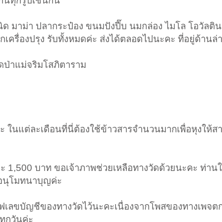
ีกันทุกรูปเช่นกัน
ด มาม่า ปลากระป๋อง ขนมปังปี๊บ นมกล่อง ไมโล โอวัลติ
เครื่องปรุง รับทั้งหมดค่ะ ส่งได้ตลอดไปนะคะ ที่อยู่ด้านล่าง
ัดป่าแม่จริมโสภิตาราม
ในแต่ละเดือนที่นี่ต้องใช้ข้าวสารจำนวนมากเพื่อหุงให้ส
1,500 บาท ขอเจ้าภาพช่วยเหลือทางวัดด้วยนะคะ ท่านใ
 อนุโมทนาบุญค่ะ
้เซฟเลขบัญชีของทางวัดไว้นะคะเนื่องจากโพสของทางเพจ
ุกวันค่ะ