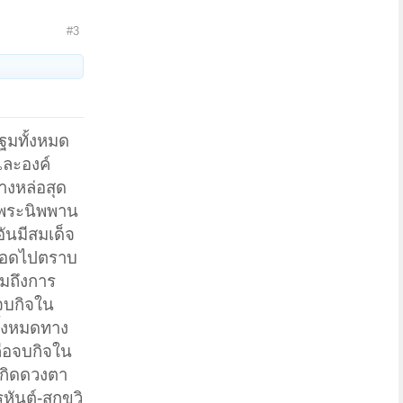
#3
ฐมทั้งหมด
และองค์
างหล่อสุด
่พระนิพพาน
ันมีสมเด็จ
ตลอดไปตราบ
มถึงการ
จบกิจใน
ั้งหมดทาง
ือจบกิจใน
เกิดดวงตา
ันต์-สุกขวิ