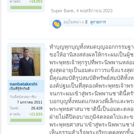
ค่าพลัง:
+18,053
Super Bank
,
4 พฤศจิกายน 2023
อนุโมทนา x
2
ดูรายการ
ทำบุญทุกบุญทั้งหมดบุญออกกรรมฐานท
ขอให้อานิสงสส่งผลให้กระผมเป็นผู้
พระพุทธเจ้าทุกรูปที่พระนิพพานหล่อ
สูงสุดอายุเป็นอมตะถาวรแข็งแรงสุด
มีคุณสมบัติรูปสมบัติทรัพย์สมบัติทั
nanbatakeshi
องค์ปฐมเป็นที่สุดองค์พระพุทธเจ้
เป็นที่รู้จักกันดี
จนกระผมเข้าสู่พระนิพพานชาตินี้ค
วันที่สมัครสมาชิก:
บอกบุญทั้งหมดแก่หลวงพี่เล็กและพร
7 มกราคม 2011
พระพุทธศาสนาชาตินี้เป็นอมตะตลอ
โพสต์:
26,428
ค่าพลัง:
+21,833
ฝ่ายไม่ดีปิดอบายภูมิ4ตลอดไปและ
พระพุทธศาสนาเข้าสู่พระนิพพานชาต
เห็นธรรมสำเร็จพระอริยบุคคลทุกขั้