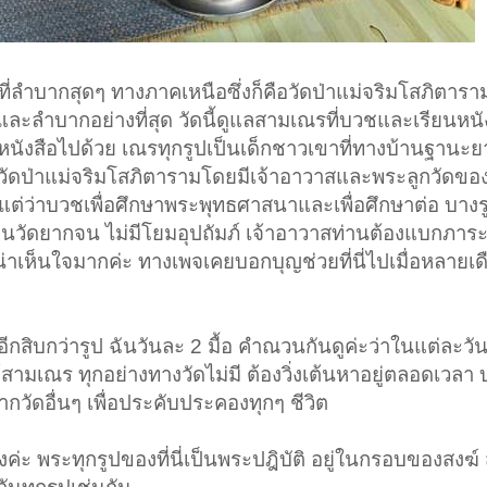
บากสุดๆ ทางภาคเหนือซึ่งก็คือวัดป่าแม่จริมโสภิตาราม ตั้
ะและลำบากอย่างที่สุด วัดนี้ดูแลสามเณรที่บวชและเรียนหนั
ียนหนังสือไปด้วย เณรทุกรูปเป็นเด็กชาวเขาที่ทางบ้านฐานะ
่วัดป่าแม่จริมโสภิตารามโดยมีเจ้าอาวาสและพระลูกวัดของที
ต่ว่าบวชเพื่อศึกษาพระพุทธศาสนาและเพื่อศึกษาต่อ บางรู
้เป็นวัดยากจน ไม่มีโยมอุปถัมภ์ เจ้าอาวาสท่านต้องแบกภา
น่าเห็นใจมากค่ะ ทางเพจเคยบอกบุญช่วยที่นี่ไปเมื่อหลายเด
งอีกสิบกว่ารูป ฉันวันละ 2 มื้อ คำณวนกันดูค่ะว่าในแต่ละว
เณร ทุกอย่างทางวัดไม่มี ต้องวิ่งเต้นหาอยู่ตลอดเวลา บา
กวัดอื่นๆ เพื่อประคับประคองทุกๆ ชีวิต
ร่งค่ะ พระทุกรูปของที่นี่เป็นพระปฎิบัติ อยู่ในกรอบของสงฆ