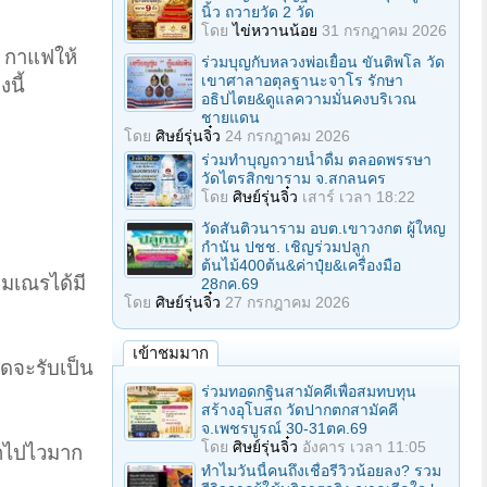
นิ้ว ถวายวัด 2 วัด
โดย
ไข่หวานน้อย
31 กรกฎาคม 2026
น กาแฟให้
ร่วมบุญกับหลวงพ่อเยื้อน ขันติพโล วัด
เขาศาลาอตุลฐานะจาโร รักษา
นี้
อธิปไตย&ดูแลความมั่นคงบริเวณ
ชายแดน
โดย
ศิษย์รุ่นจิ๋ว
24 กรกฎาคม 2026
ร่วมทําบุญถวายน้ำดื่ม ตลอดพรรษา
วัดไตรสิกขาราม จ.สกลนคร
โดย
ศิษย์รุ่นจิ๋ว
เสาร์ เวลา 18:22
วัดสันติวนาราม อบต.เขาวงกต ผู้ใหญ
กํานัน ปชช. เชิญร่วมปลูก
ต้นไม้400ต้น&ค่าปุ๋ย&เครื่องมือ
ามเณรได้มี
28กค.69
โดย
ศิษย์รุ่นจิ๋ว
27 กรกฎาคม 2026
เข้าชมมาก
ดจะรับเป็น
ร่วมทอดกฐินสามัคคีเพื่อสมทบทุน
สร้างอุโบสถ วัดปากตกสามัคคี
จ.เพชรบูรณ์ 30-31ตค.69
โดย
ศิษย์รุ่นจิ๋ว
อังคาร เวลา 11:05
ตกไปไวมาก
ทำไมวันนี้คนถึงเชื่อรีวิวน้อยลง? รวม