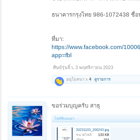
ธนาคารกรุงไทย 986-1072438 ชื่อบั
ที่มา:
https://www.facebook.com/10
app=fbl
ศิษย์รุ่นจิ๋ว
,
3 พฤศจิกายน 2023
อนุโมทนา x
4
ดูรายการ
ขอร่วมบุญครับ สาธุ
ไฟล์ที่แนบมา:
20231103_200243.jpg
ขนาดไฟล์:
133 KB
เปิดดู:
154