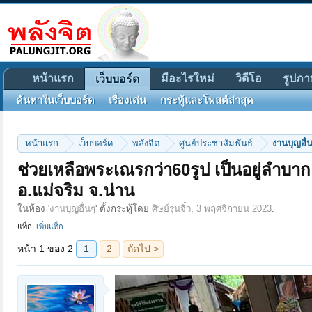
หน้าแรก
มีอะไรใหม่
วิดีโอ
รูปภา
เว็บบอร์ด
ค้นหาในเว็บบอร์ด
เรื่องเด่น
กระทู้และโพสต์ล่าสุด
หน้าแรก
เว็บบอร์ด
พลังจิต
ศูนย์ประชาสัมพันธ์
งานบุญอื่
ช่วยเหลือพระเณรกว่า60รูป เป็นอยู่ลําบ
หน้า 1 ของ 2
1
2
ถัดไป >
อ.แม่จริม จ.น่าน
ในห้อง '
งานบุญอื่นๆ
' ตั้งกระทู้โดย
ศิษย์รุ่นจิ๋ว
,
3 พฤศจิกายน 2023
.
แท็ก:
เพิ่มแท็ก