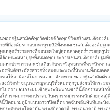
อดกฐินสามัคคีทุกวัดช่วยชีวิตทุกชีวิตสร้างสมเด็จองค์ป
ชายที่มีองค์ประกอบมหาบุรุษ32ทั้งหมดเช่นสมเด็จองค์ปฐม
สุดเท่สุดร่ำรวยทางที่ชอบยศใหญ่สุดฉลาดสุดร่ำรวยสุดรูปร่
มีลักษณะมหาบุรุษทั้งหมดทุกประการเช่นสมเด็จองค์ปฐมที
้งหมดทุกประการเฉกเช่นเดียวกับพระวิสุทธเทพที่พระนิพพานอ
าพระอรหันต์พระอัครสาวกทั้งหมดและพระที่นิพพานทั้งหมด
รับขอให้อานิสงส์ในการถวาย--สังฆทาน-ทอดกฐินสามัคคีรว
ะสงฆ์วัดท่าขนุนจ.กาญจนบุรีทั้งหมดทุกรูปส่งผลให้กระผม
ดไปตราบจนกระผมเข้าสู่พระนิพพานชาตินี้ตัดกรรมหนักท
ขอให้กระผมกระผมประสบกับครุกรรม(กรรมหนักฝ่ายกุศล)ค
ินี้ปิดอบายภูมิ4แบบถาวรปิดเด็ดขาดฉับพลันทันทีและบัง
นทุกระดับพระโสดาบัน-พระสกิทาคามี- พระอนาคามี-พระอรห