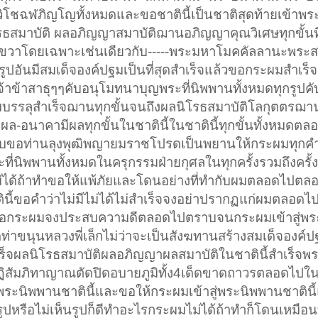
ิโชฉฬภิญโญทั้งหมดและขอชาตินี้เป็นชาติสุดท้ายเข้าพ
ิโรธสมาบัติ ผลอภิญญาสมาบัติฌานอภิญญาคุณวิเศษทุกขั้นที
ย-ขวาโดยเฉพาะเช่นเดียวกับ-----พระมหาโมคคัลลานะพระส
กรูปอันมีสมเด็จองค์ปฐมเป็นที่สุดสำเร็จแล้วขอกระผมสำเร็
้าข้าสาธุๆๆคับอนุโมทนาบุญพระที่นิพพานทั้งหมดทุกรูปคับ-
รรลุสำเร็จฌานทุกขั้นจนถึงผลนิโรธสมาบัติโลกุตตรฌาน
ผล-อนาคามีผลทุกขั้นในชาตินี้ในชาตินี้ทุกขั้นทั้งหมดต
รับขอท่านลุงพุฒิพญายมราชโปรดเป็นพยานให้กระผมทุกคำ
่นิพพานทั้งหมดในครุกรรมฝ่ายกุศลในทุกครั้งรวมถึงครั้งน
ไม่ได้ถ้าทำขอให้แพ้ภัยและโดนอย่างที่ทำกับผมตลอดไปต
นี้ขอคำว่าไม่มีไม่ได้ไม่สำเร็จจงอย่าปรากฏแก่ผมตลอด
ับขอกระผมจงประสบความดีตลอดไปตราบจนกระผมเข้าสู่พ
ดท่าขนุนหลวงพี่เล็กไม่ว่าจะเป็นสังฆทานสร้างสมเด็จองค
เร็จผลนิโรธสมาบัติผลอภิญญาผลสมาบัติในชาตินี้สำเร็จพ
-ปฏิสัมภิทาญาณตัดปิดอบายภูมิทั้ง4เด็ดขาดถาวรตลอดไปใน
ระนิพพานชาตินี้และขอให้กระผมเข้าสู่พระนิพพานชาตินี้
็นรูปหรือไม่เห็นรูปก็ดีทำอะไรกระผมไม่ได้ถ้าทำก็โดนเหมือน