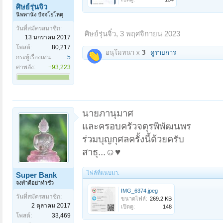
ศิษย์รุ่นจิ๋ว
นิพพานัง ปัจจโยโหตุ
วันที่สมัครสมาชิก:
ศิษย์รุ่นจิ๋ว
,
3 พฤศจิกายน 2023
13 มกราคม 2017
โพสต์:
80,217
อนุโมทนา x
3
ดูรายการ
กระทู้เรื่องเด่น:
5
ค่าพลัง:
+93,223
นายภานุมาศ
และครอบครัวจตุรพิพัฒนพร
ร่วมบุญกุศลครั้งนี้ด้วยครับ
สาธุ...☺️♥️
ไฟล์ที่แนบมา:
Super Bank
จงทำดีอย่าทำชั่ว
IMG_6374.jpeg
วันที่สมัครสมาชิก:
ขนาดไฟล์:
269.2 KB
2 ตุลาคม 2017
เปิดดู:
148
โพสต์:
33,469