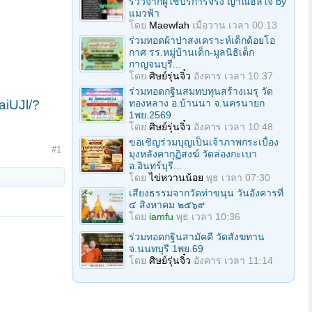
รีวิวจากผู้ใช้บริการจริง ญาณฮีลใจ by
แมวฟ้า
โดย
Maewfah
เมื่อวาน เวลา 00:13
ร่วมทอดผ้าป่าสงเคราะห์เด็กด้อยโอ
กาศ รร.หมู่บ้านเด็ก-มูลนิธิเด็ก
กาญจนบุรี...
โดย
ศิษย์รุ่นจิ๋ว
อังคาร เวลา 10:37
ร่วมทอดกฐินสมทบทุนสร้างเมรุ วัด
ทองหลาง อ.บ้านนา จ.นครนายก
iUJl/?
1พย.2569
โดย
ศิษย์รุ่นจิ๋ว
อังคาร เวลา 10:48
ขอเชิญร่วมบุญเป็นเจ้าภาพกระเบื้อง
#1
มุงหลังคากุฏิสงฆ์ วัดล่องกะเบา
อ.อินทร์บุรี...
โดย
ไข่หวานน้อย
พุธ เวลา 07:30
เสียงธรรมจากวัดท่าขนุน วันอังคารที่
๔ สิงหาคม ๒๕๖๙
โดย
iamfu
พุธ เวลา 10:36
ร่วมทอดกฐินสามัคคี วัดสังฆทาน
จ.นนทบุรี 1พย.69
โดย
ศิษย์รุ่นจิ๋ว
อังคาร เวลา 11:14