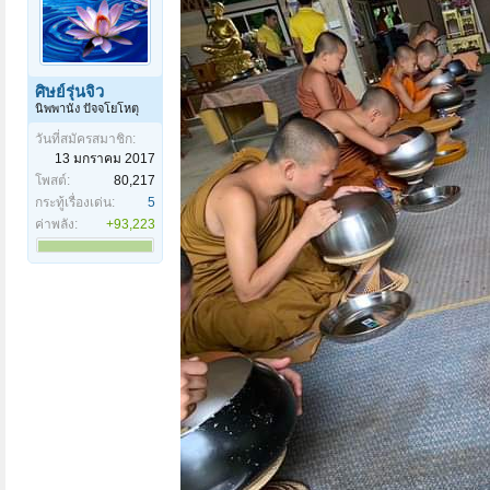
ศิษย์รุ่นจิ๋ว
นิพพานัง ปัจจโยโหตุ
วันที่สมัครสมาชิก:
13 มกราคม 2017
โพสต์:
80,217
กระทู้เรื่องเด่น:
5
ค่าพลัง:
+93,223