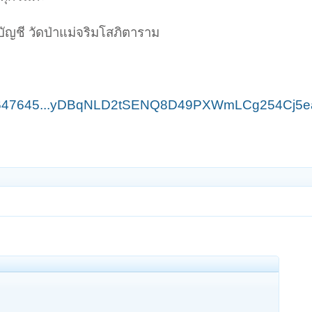
ญชี วัดป่าแม่จริมโสภิตาราม
00647645...yDBqNLD2tSENQ8D49PXWmLCg254Cj5ea