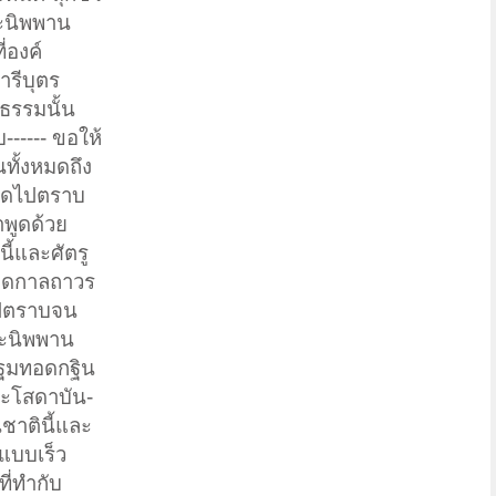
ระนิพพาน
่องค์
ารีบุตร
จธรรมนั้น
----- ขอให้
ทั้งหมดถึง
ลอดไปตราบ
พูดด้วย
ี้และศัตรู
ลอดกาลถาวร
ไปตราบจน
ระนิพพาน
์ปฐมทอดกฐิน
ระโสดาบัน-
ชาตินี้และ
แบบเร็ว
ที่ทำกับ