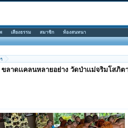
พ
เสียงธรรม
สมาชิก
ห้องสนทนา
นๆ
าก ขลาดเเคลนหลายอย่าง วัดป่าเเม่จริมโสภิ