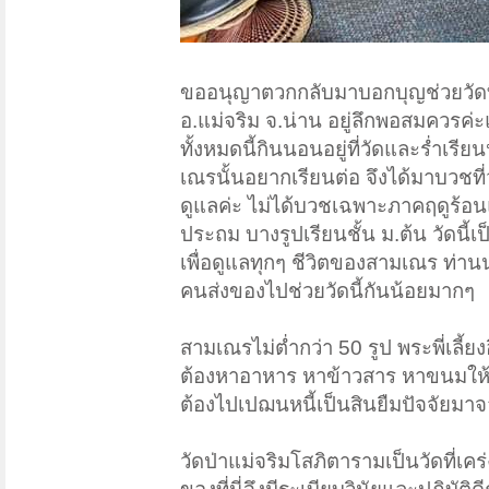
ขออนุญาตวกกลับมาบอกบุญช่วยวัดที่ลำ
อ.แม่จริม จ.น่าน อยู่ลึกพอสมควรค่
ทั้งหมดนี้กินนอนอยู่ที่วัดและร่ำเร
เณรนั้นอยากเรียนต่อ จึงได้มาบวชที
ดูแลค่ะ ไม่ได้บวชเฉพาะภาคฤดูร้อนแ
ประถม บางรูปเรียนชั้น ม.ต้น วัดนี
เพื่อดูแลทุกๆ ชีวิตของสามเณร ท่าน
คนส่งของไปช่วยวัดนี้กันน้อยมากๆ
สามเณรไม่ต่ำกว่า 50 รูป พระพี่เลี้ย
ต้องหาอาหาร หาข้าวสาร หาขนมให้สาม
ต้องไปเปฌนหนี้เป็นสินยืมปัจจัยมาจา
วัดป่าแม่จริมโสภิตารามเป็นวัดที่เค