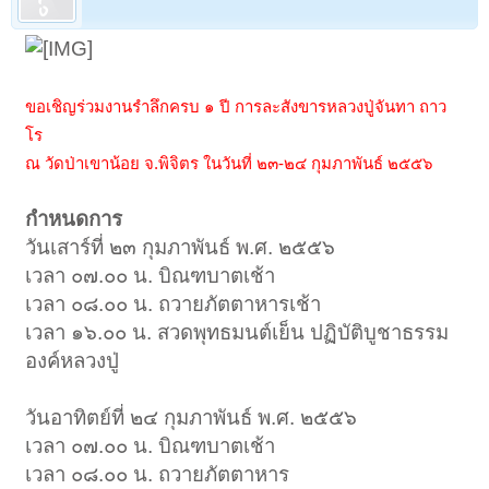
ขอเชิญร่วมงานรำลึกครบ ๑ ปี การละสังขารหลวงปู่จันทา ถาว
โร
ณ วัดป่าเขาน้อย จ.พิจิตร ในวันที่ ๒๓-๒๔ กุมภาพันธ์ ๒๕๕๖
กำหนดการ
วันเสาร์ที่ ๒๓ กุมภาพันธ์ พ.ศ. ๒๕๕๖
เวลา ๐๗.๐๐ น. บิณฑบาตเช้า
เวลา ๐๘.๐๐ น. ถวายภัตตาหารเช้า
เวลา ๑๖.๐๐ น. สวดพุทธมนต์เย็น ปฏิบัติบูชาธรรม
องค์หลวงปู่
วันอาทิตย์ที่ ๒๔ กุมภาพันธ์ พ.ศ. ๒๕๕๖
เวลา ๐๗.๐๐ น. บิณฑบาตเช้า
เวลา ๐๘.๐๐ น. ถวายภัตตาหาร