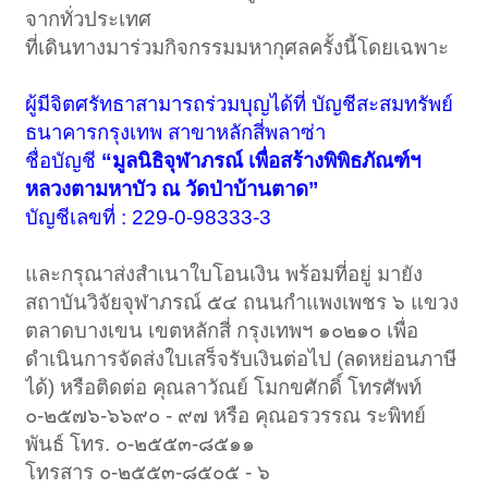
จากทั่วประเทศ
ที่เดินทางมาร่วมกิจกรรมมหากุศลครั้งนี้โดยเฉพาะ
ผู้มีจิตศรัทธาสามารถร่วมบุญได้ที่ บัญชีสะสมทรัพย์
ธนาคารกรุงเทพ สาขาหลักสี่พลาซ่า
ชื่อบัญชี
“มูลนิธิจุฬาภรณ์ เพื่อสร้างพิพิธภัณฑ์ฯ
หลวงตามหาบัว ณ วัดป่าบ้านตาด”
บัญชีเลขที่ : 229-0-98333-3
และกรุณาส่งสำเนาใบโอนเงิน พร้อมที่อยู่ มายัง
สถาบันวิจัยจุฬาภรณ์ ๕๔ ถนนกำแพงเพชร ๖ แขวง
ตลาดบางเขน เขตหลักสี่ กรุงเทพฯ ๑๐๒๑๐ เพื่อ
ดำเนินการจัดส่งใบเสร็จรับเงินต่อไป (ลดหย่อนภาษี
ได้) หรือติดต่อ คุณลาวัณย์ โมกขศักดิ์ โทรศัพท์
๐-๒๕๗๖-๖๖๙๐ - ๙๗ หรือ คุณอรวรรณ ระพิทย์
พันธ์ โทร. ๐-๒๕๕๓-๘๕๑๑
โทรสาร ๐-๒๕๕๓-๘๕๐๕ - ๖