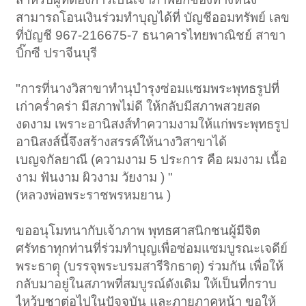
สามารถโอนเงินร่วมทำบุญได้ที่ บัญชีออมทรัพย์ เลข
ที่บัญชี 967-216675-7 ธนาคารไทยพาณิชย์ สาขา
บิ๊กซี ปราจีนบุรี
"การที่นางวิสาขาทำนุบำรุงซ่อมแซมพระพุทธรูปที่
เก่าคร่ำคร่า มีสภาพไม่ดี ให้กลับมีสภาพสวยสด
งดงาม เพราะอานิสงส์ทำความงามให้แก่พระพุทธรูป
อานิสงส์นี้จึงสร้างสรรค์ให้นางวิสาขาได้
เบญจกัลยาณี (ความงาม 5 ประการ คือ ผมงาม เนื้อ
งาม ฟันงาม ผิวงาม วัยงาม ) "
(หลวงพ่อพระราชพรหมยาน )
ขออนุโมทนากับเจ้าภาพ พุทธศาสนิกชนผู้มีจิต
ศรัทธาทุกท่านที่ร่วมทำบุญเพื่อซ่อมแซมบูรณะเจดีย์
พระธาตุุ (บรรจุพระบรมสารีริกธาตุ) ร่วมกัน เพื่อให้
กลับมาอยู่ในสภาพที่สมบูรณ์ดังเดิม ให้เป็นที่กราบ
ไหว้บูชาต่อไปในปัจจุบัน และภายภาคหน้า ขอให้