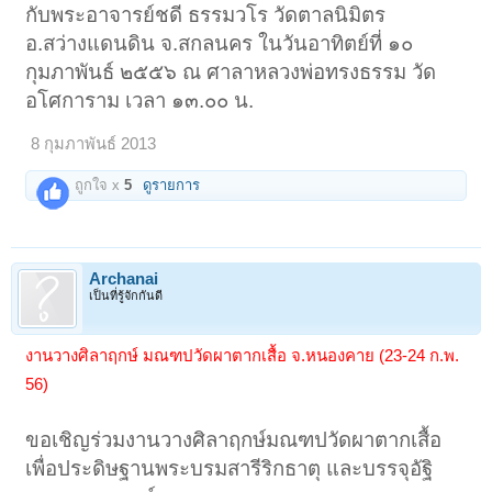
กับพระอาจารย์ชดี ธรรมวโร วัดตาลนิมิตร
อ.สว่างแดนดิน จ.สกลนคร ในวันอาทิตย์ที่ ๑๐
กุมภาพันธ์ ๒๕๕๖ ณ ศาลาหลวงพ่อทรงธรรม วัด
อโศการาม เวลา ๑๓.๐๐ น.
8 กุมภาพันธ์ 2013
ถูกใจ x
5
ดูรายการ
Archanai
เป็นที่รู้จักกันดี
งานวางศิลาฤกษ์ มณฑปวัดผาตากเสื้อ จ.หนองคาย (23-24 ก.พ.
56)
ขอเชิญร่วมงานวางศิลาฤกษ์มณฑปวัดผาตากเสื้อ
เพื่อประดิษฐานพระบรมสารีริกธาตุ และบรรจุอัฐิ