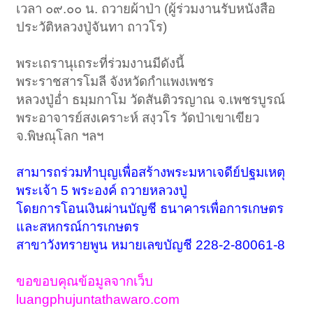
เวลา ๐๙.๐๐ น. ถวายผ้าป่า (ผู้ร่วมงานรับหนังสือ
ประวัติหลวงปู่จันทา ถาวโร)
พระเถรานุเถระที่ร่วมงานมีดังนี้
พระราชสารโมลี จังหวัดกำแพงเพชร
หลวงปู่อ่ำ ธมฺมกาโม วัดสันติวรญาณ จ.เพชรบูรณ์
พระอาจารย์สงเคราะห์ สงฺวโร วัดป่าเขาเขียว
จ.พิษณุโลก ฯลฯ
สามารถร่วมทำบุญเพื่อสร้างพระมหาเจดีย์ปฐมเหตุ
พระเจ้า 5 พระองค์ ถวายหลวงปู่
โดยการโอนเงินผ่านบัญชี ธนาคารเพื่อการเกษตร
และสหกรณ์การเกษตร
สาขาวังทรายพูน หมายเลขบัญชี 228-2-80061-8
ขอขอบคุณข้อมูลจากเว็บ
luangphujuntathawaro.com