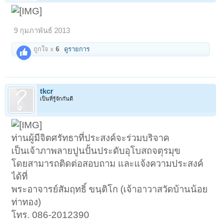
9 กุมภาพันธ์ 2013
ถูกใจ x
6
ดูรายการ
tkcr
เป็นที่รู้จักกันดี
< ย้อนกลับ
1
2
3
4
5
6
→
ถัดไป >
1022
ท่านผู้มีจิตศรัทธาที่ประสงค์จะร่วมบริจาค
เป็นเจ้าภาพลายปูนปั้นประดับอุโบสถจตุรมุข
โดยสามารถติดต่อสอบถาม และแจ้งความประสงค์
ได้ที่
พระอาจารย์สัมฤทธิ์ ขนฺติโก (เจ้าอาวาสวัดบ้านน้อย
ท่าทอง)
โทร. 086-2012390