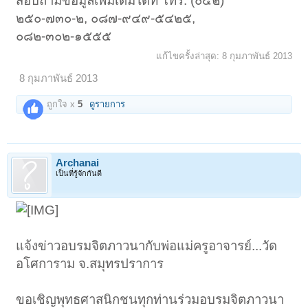
สอบถามข้อมูลเพิ่มเติมได้ที่ โทร. (๐๔๒)
๒๕๐-๗๓๐-๒, ๐๘๗-๙๔๙-๕๔๒๕,
๐๘๒-๓๐๒-๑๕๕๕
แก้ไขครั้งล่าสุด:
8 กุมภาพันธ์ 2013
8 กุมภาพันธ์ 2013
ถูกใจ x
5
ดูรายการ
Archanai
เป็นที่รู้จักกันดี
แจ้งข่าวอบรมจิตภาวนากับพ่อแม่ครูอาจารย์...วัด
อโศการาม จ.สมุทรปราการ
ขอเชิญพุทธศาสนิกชนทุกท่านร่วมอบรมจิตภาวนา