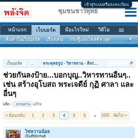
เข้าสู่ระบบหรือลงทะเบียน
ชุมชนชาวพุทธ
หน้าแรก
มีอะไรใหม่
วิดีโอ
เว็บบอร์ด
ค้นหาในเว็บบอร์ด
เรื่องเด่น
กระทู้และโพสต์ล่าสุด
เว็บบอร์ด
...
พระพุทธรูป - วิหารทาน - สิ่งก่อสร้าง
ช่วยกันลงป้าย...บอกบุญ..วิหารทานอื่นๆ..
เช่น สร้างอุโบสถ พระเจดีย์ กุฏิ ศาลา และ
< ย้อนกลับ
1
2
3
4
5
6
→
ถัดไป >
1022
อื่นๆ
แท็ก:
ธรรมทาน
แก้ไข
ไข่หวานน้อย
เป็นที่รู้จักกันดี