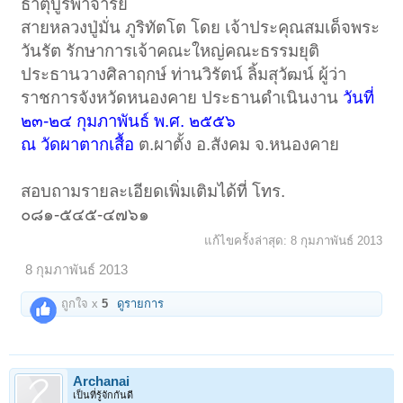
ธาตุบูรพาจารย์
สายหลวงปู่มั่น ภูริทัตโต โดย เจ้าประคุณสมเด็จพระ
วันรัต รักษาการเจ้าคณะใหญ่คณะธรรมยุติ
ประธานวางศิลาฤกษ์ ท่านวิรัตน์ ลิ้มสุวัฒน์ ผู้ว่า
ราชการจังหวัดหนองคาย ประธานดำเนินงาน
วันที่
๒๓-๒๔ กุมภาพันธ์ พ.ศ. ๒๕๕๖
ณ วัดผาตากเสื้อ
ต.ผาตั้ง อ.สังคม จ.หนองคาย
สอบถามรายละเอียดเพิ่มเติมได้ที่ โทร.
๐๘๑-๕๔๕-๔๗๖๑
แก้ไขครั้งล่าสุด:
8 กุมภาพันธ์ 2013
8 กุมภาพันธ์ 2013
ถูกใจ x
5
ดูรายการ
Archanai
เป็นที่รู้จักกันดี