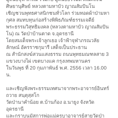
ศิษยานุศิษย์ หลวงตามหาบัว ญาณสัมปันโน
เชิญชวนพุทธศาสนิกชนทั่วโลก ร่วมทอดผ้าป่ามหา
กุศล สมทบทุนก่อสร้างพิพิธภัณฑ์ธรรมเจดีย์
พระธรรมวิสุทธิมงคล (หลวงตามหาบัว ญาณสัมปัน
โน) ณ วัดป่าบ้านตาด จ.อุดรธานี
โดยสมเด็จพระเจ้าลูกเธอ เจ้าฟ้าจุฬาภรณวลัย
ลักษณ์ อัครราชกุมารี เสด็จเป็นประธาน
ณ สำนักสงฆ์สวนแสงธรรม ถนนพุทธมณฑลสาย 3
แขวงบางไผ่ เขตบางแค กรุงเทพมหานคร
ในวันพุธ ที่ 20 กุมภาพันธ์ พ.ศ. 2556 เวลา 16.00
น.
และเชิญฟังพระธรรมเทศนาจากพระอาจารย์อินทร์
ถวาย สนฺตุสฺสโก
วัดป่านาคำน้อย ต.บ้านก้อง อ.นายูง จังหวัด
อุดรธานี
และกราบนมัสการพ่อแม่ครูบาอาจารย์สายวัดป่า