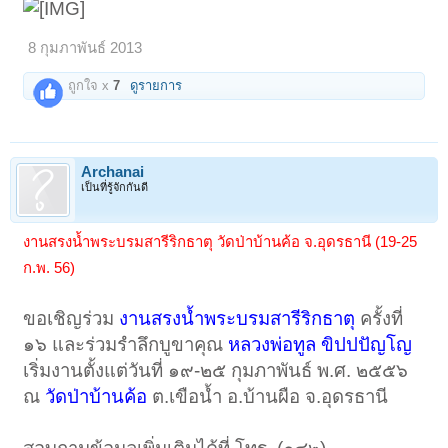
8 กุมภาพันธ์ 2013
ถูกใจ x
7
ดูรายการ
Archanai
เป็นที่รู้จักกันดี
งานสรงน้ำพระบรมสารีริกธาตุ วัดป่าบ้านค้อ จ.อุดรธานี (19-25
ก.พ. 56)
ขอเชิญร่วม
งานสรงน้ำพระบรมสารีริกธาตุ
ครั้งที่
๑๖ และร่วมรำลึกบูขาคุณ
หลวงพ่อทูล ขิปปปัญโญ
เริ่มงานตั้งแต่วันที่ ๑๙-๒๕ กุมภาพันธ์ พ.ศ. ๒๕๕๖
ณ
วัดป่าบ้านค้อ
ต.เขือน้ำ อ.บ้านผือ จ.อุดรธานี