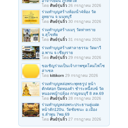
อาจารย์มั่น ภูริทัตโต
โดย
ศิษย์รุ่นจิ๋ว
26 กรกฎาคม 2026
ร่วมทําบุญสร้างห้องนั้า4ห้อง วัด
อุทยาน จ.นนทบุรี
โดย
ศิษย์รุ่นจิ๋ว
30 กรกฎาคม 2026
ร่วมทําบุญสร้างเมรุ วัดท่าทราย
จ.สุโขทัย
โดย
ศิษย์รุ่นจิ๋ว
31 กรกฎาคม 2026
ร่วมทําบุญสร้างศาลาธรรม วัดผาวี
อ.พาน จ.เชียงราย
โดย
ศิษย์รุ่นจิ๋ว
29 กรกฎาคม 2026
ขอเชิญร่วมเป็นเจ้าภาพชุดโคมไฟโซ
ล่าเซล
โดย
kittikorn
29 กรกฎาคม 2026
ร่วมทําบุญหล่อพระพุทธรูป หน้า
ตัก4ศอก ปิดทองคํา ชําระหนี้สงฆ์ วัด
หนองหญ้าปล้อง กาญจนบุรี 8 สค.69
โดย
ศิษย์รุ่นจิ๋ว
28 กรกฎาคม 2026
ร่วมทําบุญหล่อพระประธานคู่แฝด
หน้าตัก120น. วัดชัยชนะ อ.เมือง
จ.ลำพูน 7พย.69
โดย
ศิษย์รุ่นจิ๋ว
27 กรกฎาคม 2026