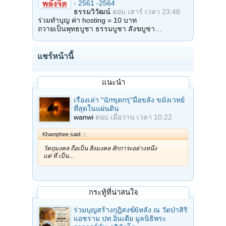
- 2561 -2564
ธรรมวิวัฒน์
ตอบ
เสาร์ เวลา 23:48
ร่วมทำบุญ ค่า hosting = 10 บาท
ถวายเป็นพุทธบูชา ธรรมบูชา สังฆบูชา…
แชร์หน้านี้
แนะนำ
เรื่องเล่า "นักขุดกรุ"มือขลัง ขมังเวทย์
ที่สุดในแผ่นดิน
wanwi
ตอบ
เมื่อวาน เวลา 10:22
Khamphee said:
↑
วัตถุมงคล ถือเป็น สิ่งมงคล สักการะอย่างหนึ่ง
แต่ ที่ เป็น…
กระทู้ที่น่าสนใจ
ร่วมบุญสร้างกุฎิสงฆ์6หลัง ณ วัดป่าสิริ
แอชราม ปท.อินเดีย มูลนิธิพระ