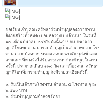
ขอเรียนเชิญคณะศรัทธาร่วมทำบุญลองถวายทาน
สิ่งก่อสร้างทั้งหมด (ปอยหลวง)แบบล้านนา ในวันที่
๑๗ เดือนมีนาคม ๒๕๕๖ ดังนั้นจึงขอเมตตาจาก
ญาติโยมทุกท่าน มาร่วมทำบุญเป็นเจ้าภาพถวายโรง
ทาน ถวายภัตตาหารเพลแด่คณะพระภิกษุสงฆ์ และ
สามเณร ที่ทางวัดได้รับอาธนามาร่วมทำบุญในงาน
ครั้งนี้ ประมาณเกือบ ๑๓๐ วัด และเลี้ยงคณะศรัทธา
ญาติโยมที่มาร่วมทำบุญ ดังมีรายละเอียดดังนี้
๑. รับเป็นเจ้าภาพโรงทาน จำนวน ๕ โรงทาน ๆ ละ
๒,๕๐๐ บาท
๒. ร่วมทำบุญตามกำลังศรัทธา