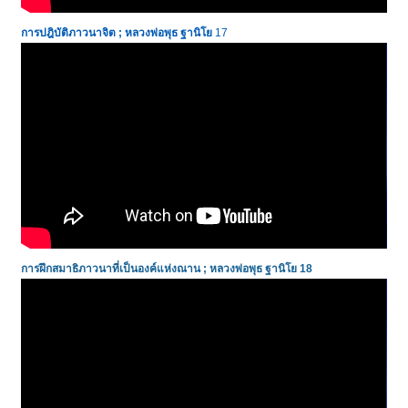
การปฎิบัติภาวนาจิต ; หลวงพ่อพุธ ฐานิโย
17
การฝึกสมาธิภาวนาที่เป็นองค์แห่งณาน ; หลวงพ่อพุธ ฐานิโย 18