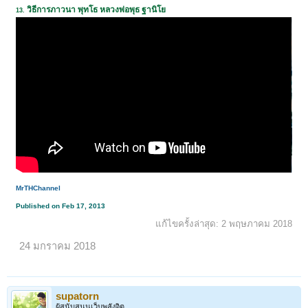
วิธีการภาวนา พุทโธ หลวงพ่อพุธ ฐานิโย
1
2
3
4
5
6
→
10
ถัดไป >
13
.
MrTHChannel
Published on Feb 17, 2013
แก้ไขครั้งล่าสุด:
2 พฤษภาคม 2018
24 มกราคม 2018
supatorn
ผู้สนับสนุนเว็บพลังจิต