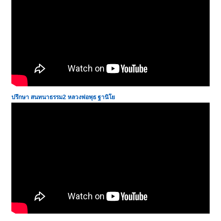
ปรึกษา สนทนาธรรม2 หลวงพ่อพุธ ฐานิโย