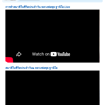
การทำสมาธิในชีวิตประจำวัน
หลวงพ่อพุธ ฐานิโย
Live
สมาธิในชีวิตประจำวัน๒
หลวงพ่อพุธ ฐานิโย