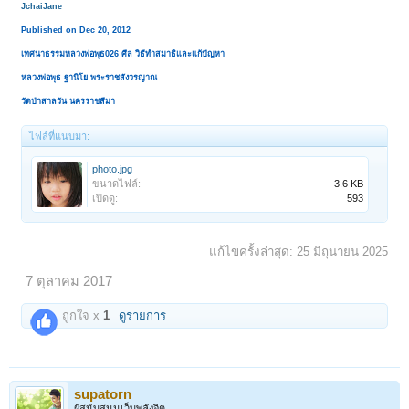
JchaiJane
Published on Dec 20, 2012
เทศนาธรรมหลวงพ่อพุธ026 ศีล วิธีทำสมาธิและแก้ปัญหา
หลวงพ่อพุธ ฐานิโย พระราชสังวรญาณ
วัดป่าสาลวัน นครราชสีมา
ไฟล์ที่แนบมา:
photo.jpg
ขนาดไฟล์:
3.6 KB
เปิดดู:
593
แก้ไขครั้งล่าสุด:
25 มิถุนายน 2025
7 ตุลาคม 2017
ถูกใจ x
1
ดูรายการ
supatorn
ผู้สนับสนุนเว็บพลังจิต