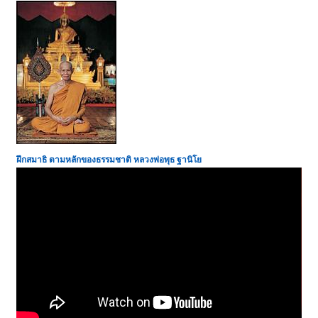
ฝึกสมาธิ ตามหลักของธรรมชาติ หลวงพ่อพุธ
ฐานิโย