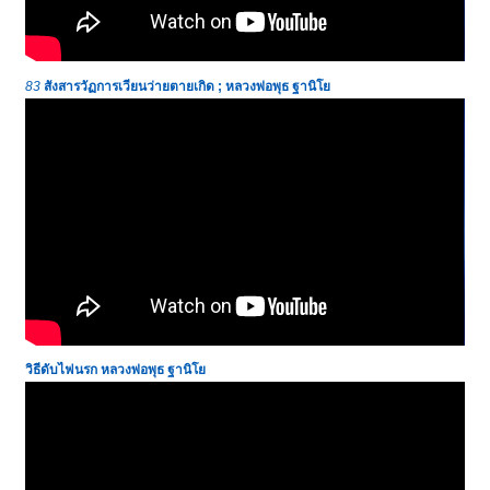
83
สังสารวัฏการเวียนว่ายตายเกิด ; หลวงพ่อพุธ ฐานิโย
วิธีดับไฟนรก
หลวงพ่อพุธ ฐานิโย