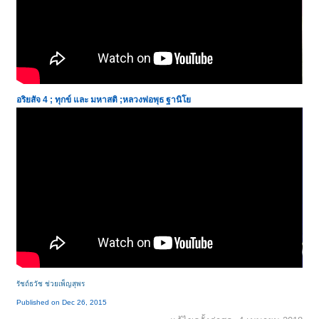
อริยสัจ 4 ; ทุกข์ และ มหาสติ ;หลวงพ่อพุธ ฐานิโย
รัชถ์ธวัช ช่วยเพ็ญสุพร
Published on Dec 26, 2015