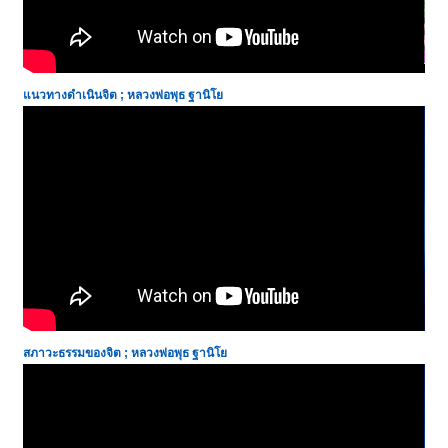
แนวทางดำเนินจิต ; หลวงพ่อพุธ ฐานิโย
สภาวะธรรมของจิต ; หลวงพ่อพุธ ฐานิโย