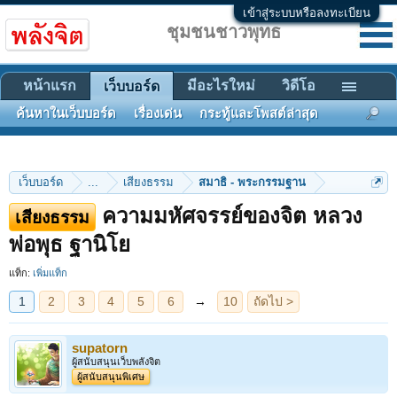
เข้าสู่ระบบหรือลงทะเบียน
ชุมชนชาวพุทธ
หน้าแรก
มีอะไรใหม่
วิดีโอ
เว็บบอร์ด
ค้นหาในเว็บบอร์ด
เรื่องเด่น
กระทู้และโพสต์ล่าสุด
เว็บบอร์ด
...
เสียงธรรม
สมาธิ - พระกรรมฐาน
ความมหัศจรรย์ของจิต หลวง
เสียงธรรม
1
2
3
4
5
6
→
10
ถัดไป >
พ่อพุธ ฐานิโย
แท็ก:
เพิ่มแท็ก
supatorn
ผู้สนับสนุนเว็บพลังจิต
ผู้สนับสนุนพิเศษ