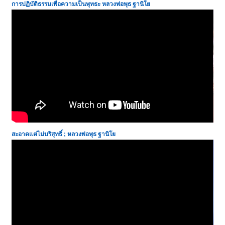
การปฏิบัติธรรมเพื่อความเป็นพุทธะ
หลวงพ่อพุธ ฐานิโย
สะอาดแต่ไม่บริสุทธิ์ ; หลวงพ่อพุธ ฐานิโย