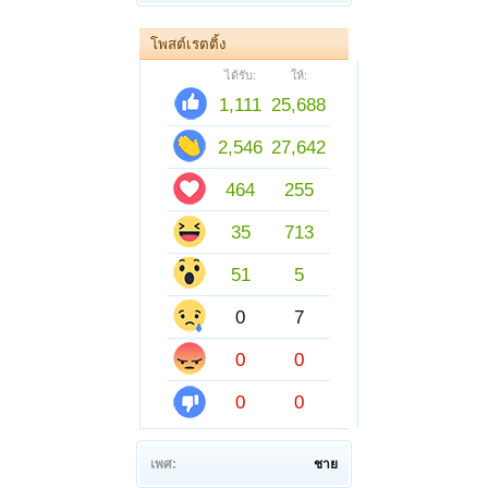
โพสต์เรตติ้ง
ได้รับ:
ให้:
1,111
25,688
2,546
27,642
464
255
35
713
51
5
0
7
0
0
0
0
เพศ:
ชาย