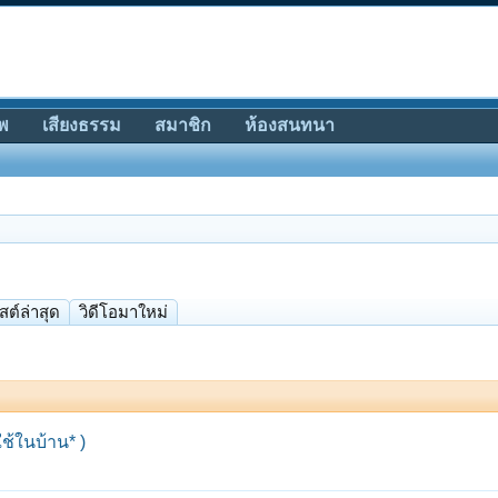
พ
เสียงธรรม
สมาชิก
ห้องสนทนา
สต์ล่าสุด
วิดีโอมาใหม่
ช้ในบ้าน* )