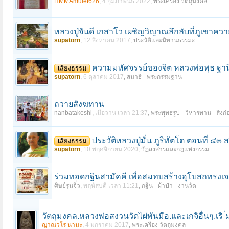
HMMAmulet626
,
4 กุมภาพันธ์ 2022
,
พระเครื่อง วัตถุมงคล
หลวงปู่จันดี เกสาโว เผชิญวิญาณลึกลับที่ภูเขาควา
supatorn
,
12 สิงหาคม 2017
,
ประวัติและนิทานธรรมะ
ความมหัศจรรย์ของจิต หลวงพ่อพุธ ฐาน
เสียงธรรม
supatorn
,
6 ตุลาคม 2017
,
สมาธิ - พระกรรมฐาน
ถวายสังฆทาน
nanbatakeshi
,
เมื่อวาน เวลา 21:37
,
พระพุทธรูป - วิหารทาน - สิ่งก่
ประวัติหลวงปู่มั่น ภูริทัตโต ตอนที่ 
เสียงธรรม
supatorn
,
10 พฤศจิกายน 2020
,
วัฏสงสารและกฎแห่งกรรม
ร่วมทอดกฐินสามัคคี เพื่อสมทบสร้างอุโบสถทรงเจด
ศิษย์รุ่นจิ๋ว
,
พฤหัสบดี เวลา 11:21
,
กฐิน - ผ้าป่า - งานวัด
วัตถุมงคล.หลวงพ่อสงวนวัดไผ่พันมือ.และเกจิอื่นๆ.เริ 
ญาณวโร นามะ
,
4 มกราคม 2017
,
พระเครื่อง วัตถุมงคล