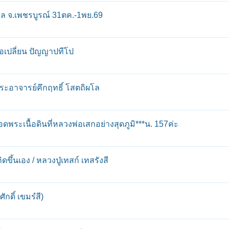
 จ.เพชรบูรณ์ 31ตค.-1พย.69
อเปลี่ยน ปัญญาปทีโป
ะอาจารย์คึกฤทธิ์ โสตถิผโล
ดพระเนื้อดินที่หลวงพ่อเสกอย่างสุดภูมิ***น. 157ค่ะ
ขึ้นเอง / หลวงปู่เทสก์ เทสรังสี
ักดิ์ เขมรํสี)