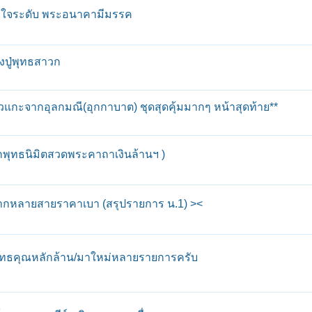
ังใจระดับ พระอนาคามีมรรค
ปู่พุทธสาวก
แกะจากอุลกมณี(อุกกาบาต) ชุดสุดคุ้มมากๆ หน้าสุดท้าย**
พุทธนิมิตสวดพระคาถาเงินล้านฯ )
หลากหลายสายราคาเบา (สรุปรายการ น.1) ><
้อยพุทธคุณหลักล้าน/มาใหม่หลายรายการครับ