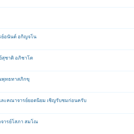
รย์อนันต์ อกิญจโน
ย์สุชาติ อภิชาโต
่านพุทธทาสภิกขุ
และคณาจารย์ยอดนิยม เชิญรับชมก่อนครับ
ะอาจารย์โสภา สมโณ