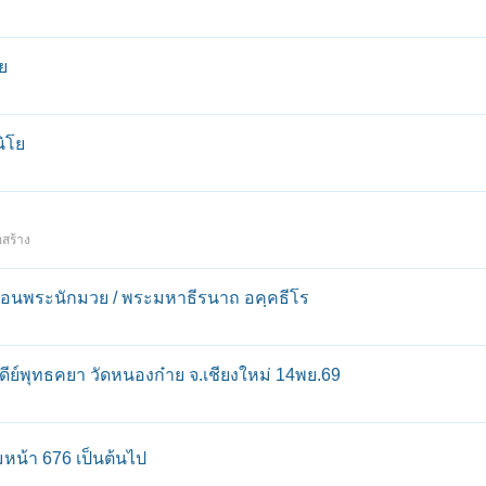
ย
ิโย
อสร้าง
๔๓ สอนพระนักมวย / พระมหาธีรนาถ อคฺคธีโร
ีย์พุทธคยา วัดหนองก๋าย จ.เชียงใหม่ 14พย.69
่มหน้า 676 เป็นต้นไป