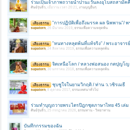
ร่วมเป็นเจ้าภาพถวายน้ำปานะวันลงอุโบสถสามัคคี 
ศิษย์รุ่นจิ๋ว
,
เมื่อวาน เวลา 20:21
,
งานบุญอื่นๆ
"การปฏิบัติเพื่อถึงมรรค ผล นิพพาน"/
เสียงธรรม
supatorn
,
26 มีนาคม 2019
,
ธรรมเพื่อความหลุดพ้น
"หนทางหลุดพ้นที่แท้จริง" / พระอาจาร
เสียงธรรม
supatorn
,
24 สิงหาคม 2019
,
ธรรมเพื่อความหลุดพ้น
จิตเหนือโลก / หลวงพ่อสนอง กตปุญโญ 
เสียงธรรม
supatorn
,
30 มกราคม 2018
,
ธรรมเพื่อความหลุดพ้น
ชุบชูใจในยามวิกฤติ / ท่าน ว.วชิรเมธี
เสียงธรรม
supatorn
,
8 ตุลาคม 2017
,
ธรรมเทศนาทั่วไป
ร่วมทําบุญถวายพระไตรปิฎกชุดภาษาไทย 45 เล่ม 
ศิษย์รุ่นจิ๋ว
,
25 กรกฎาคม 2026
,
ธรรมทาน - วิทยาทาน
บันทึกกรรมของฉัน