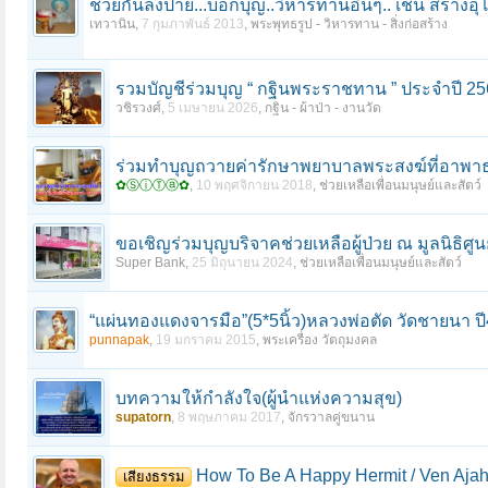
ช่วยกันลงป้าย...บอกบุญ..วิหารทานอื่นๆ.. เช่น สร้างอุ
เทวานิน
,
7 กุมภาพันธ์ 2013
,
พระพุทธรูป - วิหารทาน - สิ่งก่อสร้าง
รวมบัญชีร่วมบุญ “ กฐินพระราชทาน ” ประจำปี 2
วชิรวงศ์
,
5 เมษายน 2026
,
กฐิน - ผ้าป่า - งานวัด
ร่วมทำบุญถวายค่ารักษาพยาบาลพระสงฆ์ที่อาพาธ สิ่
✿ⓈⓘⓉⓐ✿
,
10 พฤศจิกายน 2018
,
ช่วยเหลือเพื่อนมนุษย์และสัตว์
ขอเชิญร่วมบุญบริจาคช่วยเหลือผู้ป่วย ณ มูลนิธิศูน
Super Bank
,
25 มิถุนายน 2024
,
ช่วยเหลือเพื่อนมนุษย์และสัตว์
“แผ่นทองแดงจารมือ”(5*5นิ้ว)หลวงพ่อตัด วัดชายนา ป
punnapak
,
19 มกราคม 2015
,
พระเครื่อง วัตถุมงคล
บทความให้กำลังใจ(ผู้นำแห่งความสุข)
supatorn
,
8 พฤษภาคม 2017
,
จักรวาลคู่ขนาน
How To Be A Happy Hermit / Ven Aja
เสียงธรรม