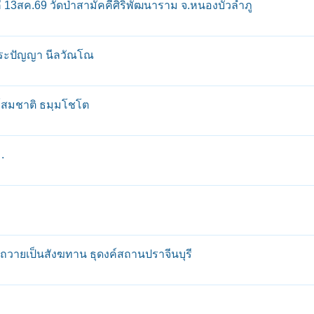
13สค.69 วัดป่าสามัคคีศิริพัฒนาราม จ.หนองบัวลําภู
 พระปัญญา นีลวัณโณ
ย์สมชาติ ธมฺมโชโต
.
ถวายเป็นสังฆทาน ธุดงค์สถานปราจีนบุรี