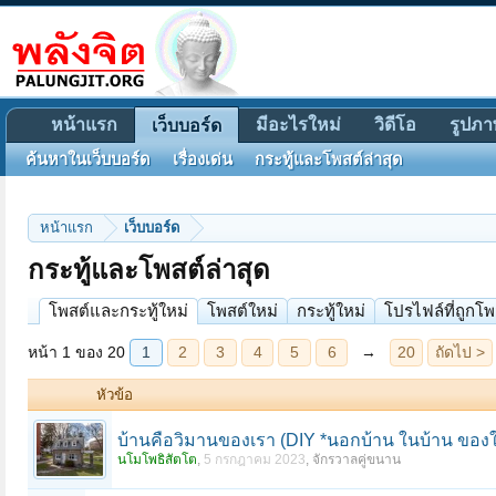
หน้าแรก
มีอะไรใหม่
วิดีโอ
รูปภา
เว็บบอร์ด
ค้นหาในเว็บบอร์ด
เรื่องเด่น
กระทู้และโพสต์ล่าสุด
หน้าแรก
เว็บบอร์ด
หน้า 1 ของ 20
1
2
3
4
5
6
→
20
ถัดไป >
กระทู้และโพสต์ล่าสุด
โพสต์และกระทู้ใหม่
โพสต์ใหม่
กระทู้ใหม่
โปรไฟล์ที่ถูกโพ
หัวข้อ
บ้านคือวิมานของเรา (DIY *นอกบ้าน ในบ้าน ของใ
นโมโพธิสัตโต
,
5 กรกฎาคม 2023
,
จักรวาลคู่ขนาน