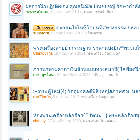
ผลการฝึกปฎิบัติของ คุณธนิณัช ปัณชยชญ์ รักษากำล
ยะธาพุทโมนะ
,
เมื่อวาน เวลา 21:14
,
ประสบการณ์อภิญญา
ตะกอนใจในชีวิตบนทิศทางธรรม / หลวง
เสียงธรรม
supatorn
,
23 พฤศจิกายน 2019
,
เสียงธรรม
พระเครื่องสายป่ากรรมฐาน ราคาแบ่งปัน**พระแก้ว
ChintopTM
,
18 พฤษภาคม 2021
,
พระเครื่อง วัตถุมงคล
ภาวนาพระคาถาเงินล้านแบบทรงสมาธิ( ไลฟ์สดฝึก
ยะธาพุทโมนะ
,
22 พฤศจิกายน 2023
,
อภิญญา - สมาธิ
><กระทู้ใหม่(4) วัตถุมงคลดีพิธีใหญ่สภาพสวย 
ศิษย์ปิยธโร
,
5 มกราคม 2017
,
พระเครื่อง วัตถุมงคล
ห้องพระเครื่องหลักร้อย{ '' รัตนะ '' } พระหลักร
chabay
,
27 พฤศจิกายน 2019
,
พระเครื่อง วัตถุมงคล