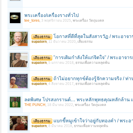
พระเครื่อง/เครื่องรางทั่วไป
tee_tores
,
3 พฤศจิกายน 2025
,
พระเครื่อง วัตถุมงคล
โอกาสที่ดีที่สุดในสังสารวัฏ / พระอาจา
เสียงธรรม
supatorn
,
11 ธันวาคม 2020
,
เสียงธรรม
"การเติมกำลังให้แก่จิตใจ" / พระอาจาร
เสียงธรรม
supatorn
,
5 มกราคม 2018
,
ธรรมเพื่อความหลุดพ้น
ถ้าไม่อยากทุกข์ต้องรู้จักความจริง / ท
เสียงธรรม
supatorn
,
4 สิงหาคม 2017
,
ธรรมเพื่อความหลุดพ้น
ลดพิเศษ โปรสงกรานต์… พระหลักพุทธคุณหลักล้าน 
THE PUNCH
,
18 มีนาคม 2022
,
พระเครื่อง วัตถุมงคล
แบกขี้หมูเข้าใจว่าอยู่กับทองคำ / พร
เสียงธรรม
supatorn
,
8 มีนาคม 2018
,
ธรรมเพื่อความหลุดพ้น