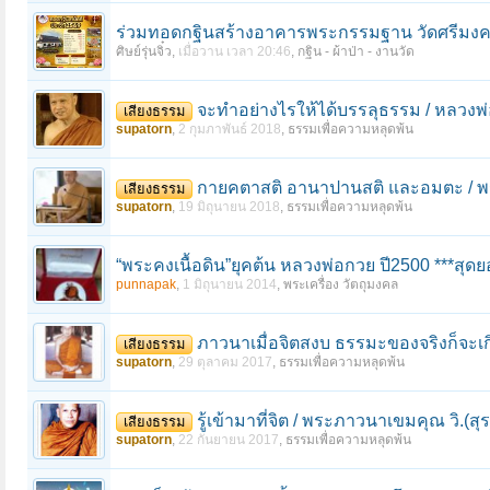
ร่วมทอดกฐินสร้างอาคารพระกรรมฐาน วัดศรีมงคล
ศิษย์รุ่นจิ๋ว
,
เมื่อวาน เวลา 20:46
,
กฐิน - ผ้าป่า - งานวัด
จะทำอย่างไรให้ได้บรรลุธรรม / หลวงพ่
เสียงธรรม
supatorn
,
2 กุมภาพันธ์ 2018
,
ธรรมเพื่อความหลุดพ้น
กายคตาสติ อานาปานสติ และอมตะ / พร
เสียงธรรม
หน้า 1 ของ 20
1
2
3
4
5
6
→
20
ถัดไป >
supatorn
,
19 มิถุนายน 2018
,
ธรรมเพื่อความหลุดพ้น
“พระคงเนื้อดิน”ยุคต้น หลวงพ่อกวย ปี2500 ***สุดยอ
punnapak
,
1 มิถุนายน 2014
,
พระเครื่อง วัตถุมงคล
ภาวนาเมื่อจิตสงบ ธรรมะของจริงก็จะเกิด
เสียงธรรม
supatorn
,
29 ตุลาคม 2017
,
ธรรมเพื่อความหลุดพ้น
รู้เข้ามาที่จิต / พระภาวนาเขมคุณ วิ.(สุรศ
เสียงธรรม
supatorn
,
22 กันยายน 2017
,
ธรรมเพื่อความหลุดพ้น