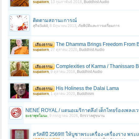
supatorn
,
13 กุมภาพันธ์ 2018
,
Buddhist Audio
ติดตามสถานะการณ์
สุกิจSukit
,
8 มิถุนายน 2013
,
ภัยพิบัติและการเตรียมการ
The Dhamma Brings Freedom From Bir
เสียงธรรม
supatorn
,
27 ตุลาคม 2020
,
Buddhist Audio
Complexities of Karma / Thanissaro 
เสียงธรรม
supatorn
,
9 ตุลาคม 2018
,
Buddhist Audio
His Holiness the Dalai Lama
เสียงธรรม
supatorn
,
1 ตุลาคม 2020
,
Buddhism
NENE่ ROYAL / แดนอเมริกาตลึง! เด็กไทยร้องเพลงเ
ยะธาพุทโมนะ
,
9 กรกฎาคม 2026
,
จักรวาลคู่ขนาน
สวัสดีปี 2569!!! ให้บูชาพระเครื่อง-เครื่องราง พ