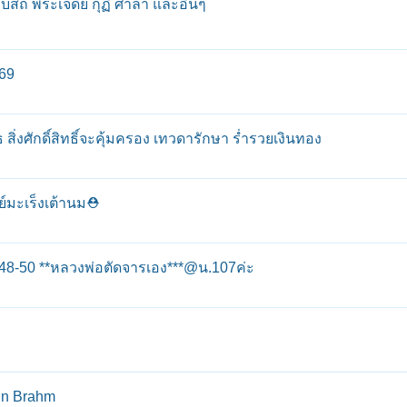
โบสถ พระเจดีย์ กุฏิ ศาลา และอื่นๆ
569
งศักดิ์สิทธิ์จะคุ้มครอง เทวดารักษา ร่ำรวยเงินทอง
ย์มะเร็งเต้านม⛑️
ี48-50 **หลวงพ่อตัดจารเอง***@น.107ค่ะ
hn Brahm